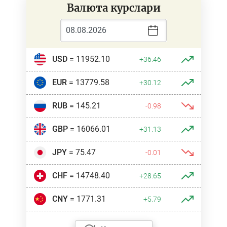
Валюта курслари
USD
= 11952.10
+36.46
EUR
= 13779.58
+30.12
RUB
= 145.21
-0.98
GBP
= 16066.01
+31.13
JPY
= 75.47
-0.01
CHF
= 14748.40
+28.65
CNY
= 1771.31
+5.79