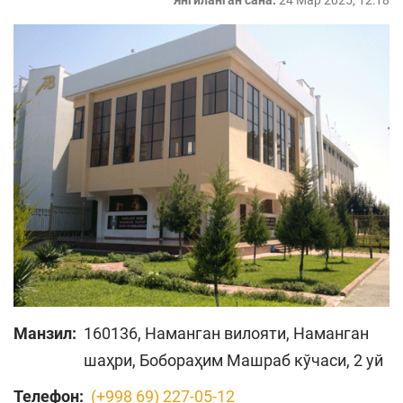
Янгиланган сана:
24 Мар 2025, 12:18
Манзил:
160136, Наманган вилояти, Наманган
шаҳри, Бобораҳим Машраб кўчаси, 2 уй
Телефон:
(+998 69) 227-05-12