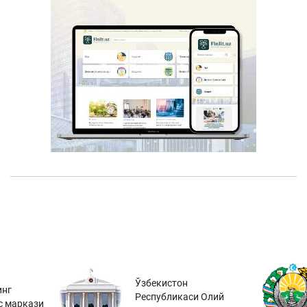
Ўзбекистон
инг
Республикаси Олий
с маркази