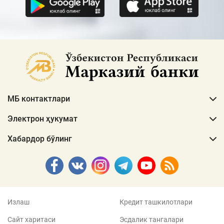
МБ контактлари
Электрон ҳукумат
Хабардор бўлинг
Излаш
Кредит ташкилотлари
Сайт харитаси
Эсдалик тангалари