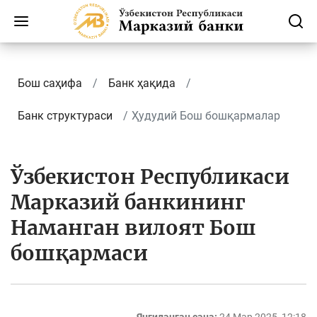
Бош саҳифа
Банк ҳақида
Банк структураси
Ҳудудий Бош бошқармалар
Ўзбекистон Республикаси
Марказий банкининг
Наманган вилоят Бош
бошқармаси