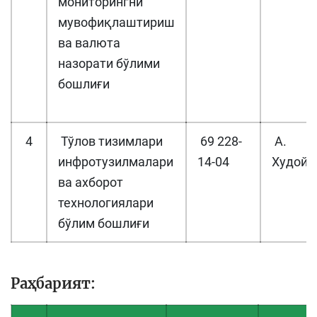
мониторингни
мувофиқлаштириш
ва валюта
назорати бўлими
бошлиғи
4
Тўлов тизимлари
69 228-
А.
инфротузилмалари
14-04
Худойб
ва ахборот
технологиялари
бўлим бошлиғи
Раҳбарият: