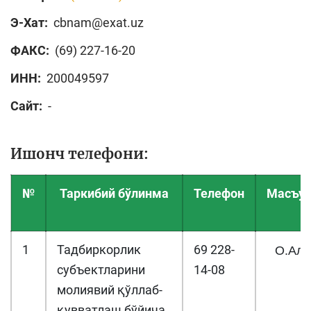
Э-Хат:
cbnam@exat.uz
ФАКС:
(69) 227-16-20
ИНН:
200049597
Сайт:
-
Ишонч телефони:
№
Таркибий бўлинма
Телефон
Масъул
О.Ал
1
Тадбиркорлик
69 228-
субъектларини
14-08
молиявий қўллаб-
қувватлаш бўйича