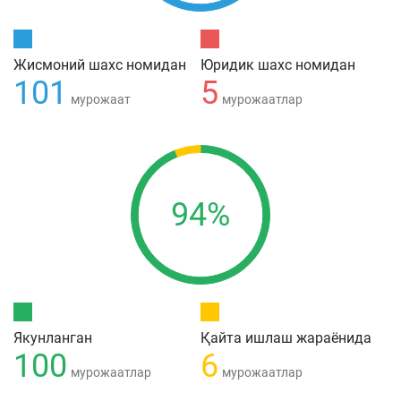
Жисмоний шахс номидан
Юридик шахс номидан
101
5
мурожаат
мурожаатлар
94%
Якунланган
Қайта ишлаш жараёнида
100
6
мурожаатлар
мурожаатлар