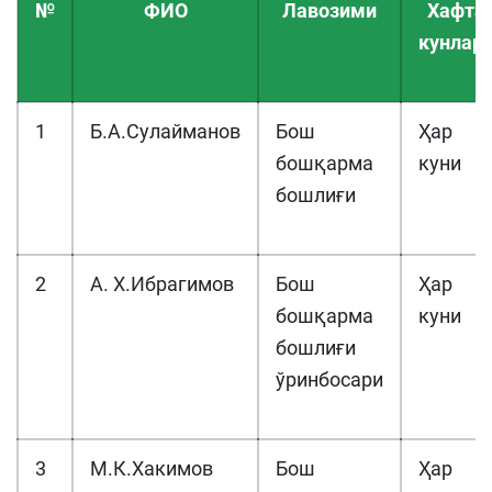
№
ФИО
Лавозими
Хафта
кунлар
1
Б.А.Сулайманов
Бош
Ҳар
бошқарма
куни
бошлиғи
2
А. Х.Ибрагимов
Бош
Ҳар
бошқарма
куни
бошлиғи
ўринбосари
3
М.К.Хакимов
Бош
Ҳар