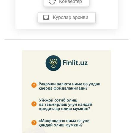
Конвертер
Курслар архиви