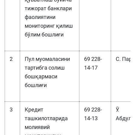
тижорат банклари
фаолиятини
мониторинг қилиш
бўлим бошлиғи
2
Пул муомаласини
69 228-
С. Па
тартибга солиш
14-17
бошқармаси
бошлиғи
3
Кредит
69 228-
Ў.
ташкилотларида
14-13
Абдулл
молиявий