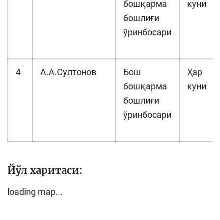
бошқарма
куни
бошлиғи
ўринбосари
4
А.А.Cултонов
Бош
Ҳар
бошқарма
куни
бошлиғи
ўринбосари
Йўл харитаси:
loading map...