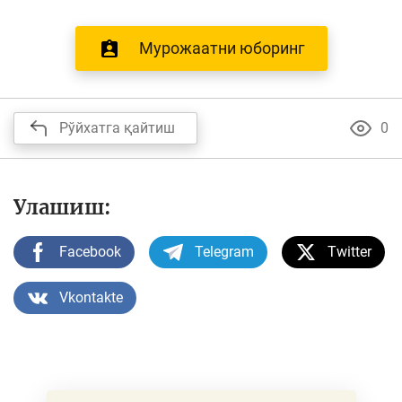
Мурожаатни юборинг
Рўйхатга қайтиш
0
Улашиш:
Facebook
Telegram
Twitter
Vkontakte