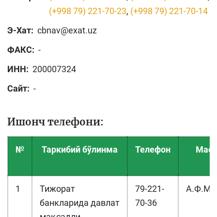
(+998 79) 221-70-23
,
(+998 79) 221-70-14
Э-Хат:
cbnav@exat.uz
ФАКС:
-
ИНН:
200007324
Сайт:
-
Ишонч телефони:
№
Таркибий бўлинма
Телефон
Масъ
1
Тижорат
79-221-
А.Ф.М
банкларида давлат
70-36
мақсадли