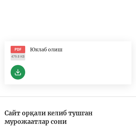
Юклаб олиш
PDF
479.8 KB
Сайт орқали келиб тушган
мурожаатлар сони