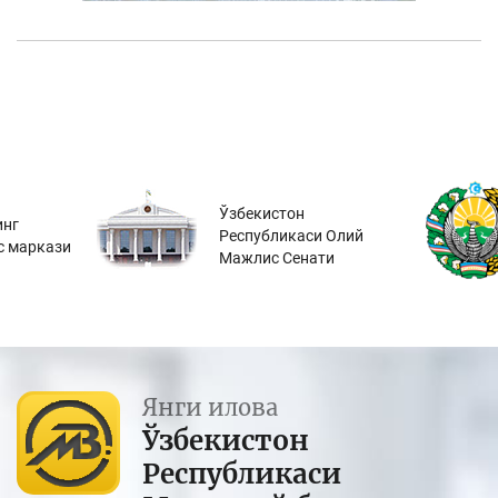
Ўзбекистон
инг
Республикаси Олий
с маркази
Мажлис Сенати
Янги илова
Ўзбекистон
Республикаси