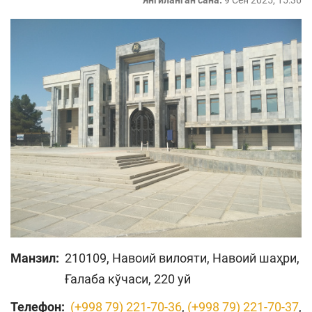
Янгиланган сана:
9 Сен 2025, 15:36
Манзил:
210109, Навоий вилояти, Навоий шаҳри,
Ғалаба кўчаси, 220 уй
Телефон:
(+998 79) 221-70-36
,
(+998 79) 221-70-37
,