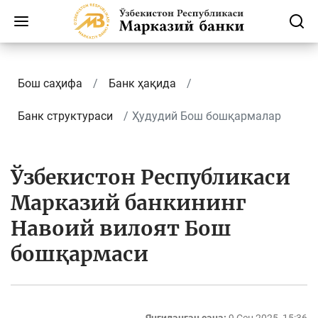
Бош саҳифа
Банк ҳақида
Банк структураси
Ҳудудий Бош бошқармалар
Ўзбекистон Республикаси
Марказий банкининг
Навоий вилоят Бош
бошқармаси