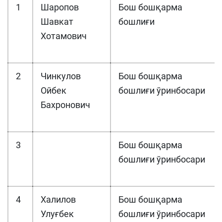
1
Шаропов
Бош бошқарма
Шавкат
бошлиғи
Хотамович
2
Чинкулов
Бош бошқарма
Ойбек
бошлиғи ўринбосари
Бахронович
3
Бош бошқарма
бошлиғи ўринбосари
4
Халилов
Бош бошқарма
Улуғбек
бошлиғи ўринбосари