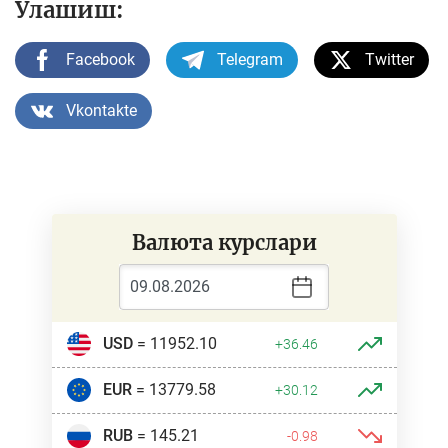
Улашиш:
Facebook
Telegram
Twitter
Vkontakte
Валюта курслари
USD
= 11952.10
+36.46
EUR
= 13779.58
+30.12
RUB
= 145.21
-0.98