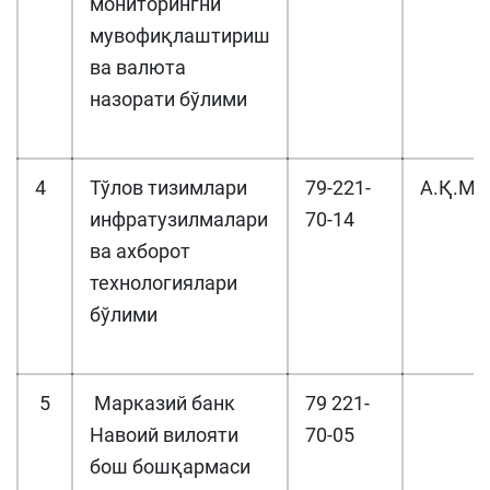
мониторингни
мувофиқлаштириш
ва валюта
назорати бўлими
4
Тўлов тизимлари
79-221-
А.Қ.М
инфратузилмалари
70-14
ва ахборот
технологиялари
бўлими
5
Марказий банк
79 221-
Навоий вилояти
70-05
бош бошқармаси