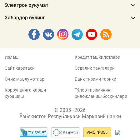
Электрон ҳукумат
Хабардор бўлинг
Излаш
Кредит ташкилотлари
Сайт харитаси
Эсдалик тангалари
Очиқ маълумотлар
Банк тизими тарихи
Коррупцияга қарши
Тўлов тизимининг
курашиш
ривожланиш босқичлари
© 2005–2026
Ўзбекистон Республикаси Марказий банки