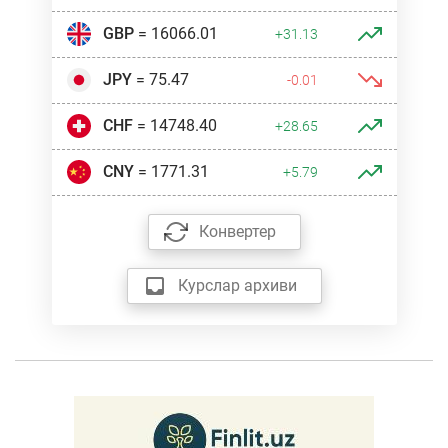
GBP
= 16066.01
+31.13
JPY
= 75.47
-0.01
CHF
= 14748.40
+28.65
CNY
= 1771.31
+5.79
Конвертер
Курслар архиви