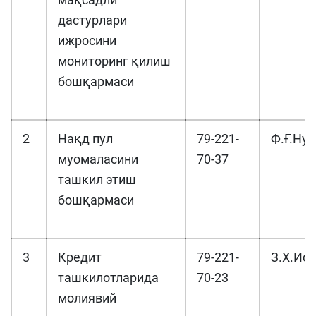
дастурлари
ижросини
мониторинг қилиш
бошқармаси
2
Нақд пул
79-221-
Ф.Ғ.Н
муомаласини
70-37
ташкил этиш
бошқармаси
3
Кредит
79-221-
З.Х.Ис
ташкилотларида
70-23
молиявий