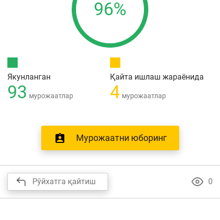
96%
Якунланган
Қайта ишлаш жараёнида
93
4
мурожаатлар
мурожаатлар
Мурожаатни юборинг
Рўйхатга қайтиш
0