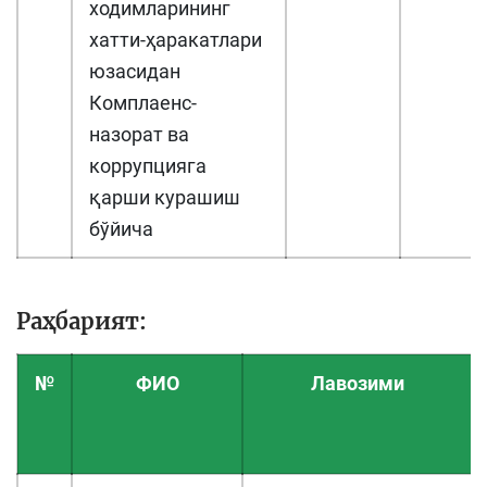
ходимларининг
хатти-ҳаракатлари
юзасидан
Комплаенс-
назорат ва
коррупцияга
қарши курашиш
бўйича
Раҳбарият:
№
ФИО
Лавозими