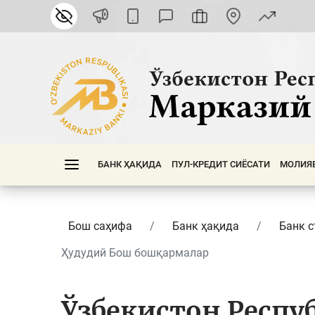
БАНК ҲАҚИДА
ПУЛ-КРЕДИТ СИЁСАТИ
МОЛИЯ
Бош саҳифа
Банк ҳақида
Банк с
Ҳудудий Бош бошқармалар
Ўзбекистон Респу