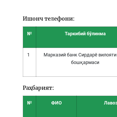
Ишонч телефони:
№
Таркибий бўлинма
1
Марказий банк Сирдарё вилояти
бошқармаси
Раҳбарият:
№
ФИО
Лаво