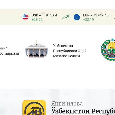
USD
= 11915.64
EUR
= 13749.46
+28.92
+32.19
Ўзбекистон
нинг
Республикаси Олий
урс маркази
Мажлис Сенати
Янги илова
Ўзбекистон Респуб