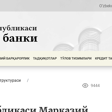
O’zbek
ВИЙ БАРҚАРОРЛИК
ТАДҚИҚОТЛАР
ТЎЛОВ ТИЗИМЛАРИ
КРЕДИТ Т
труктураси
9444
бликаси Марказий