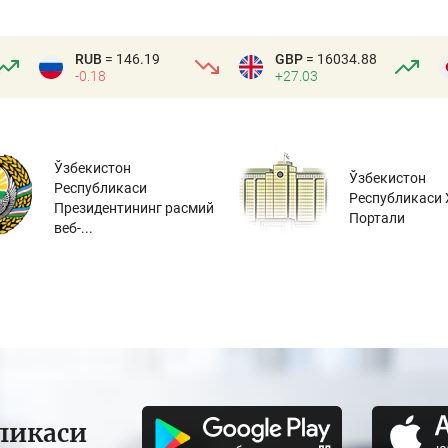
RUB
= 146.19
GBP
= 16034.88
-0.18
+27.03
Ўзбекистон
Ўзбекистон
Республикаси
Республикаси 
Президентининг расмий
Портали
веб-...
ликаси