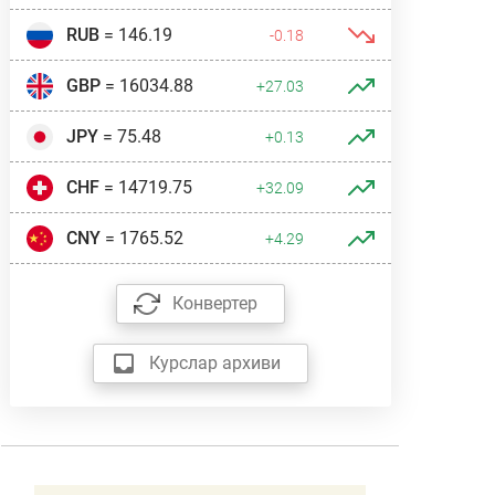
RUB
= 146.19
-0.18
GBP
= 16034.88
+27.03
JPY
= 75.48
+0.13
CHF
= 14719.75
+32.09
CNY
= 1765.52
+4.29
Конвертер
Курслар архиви