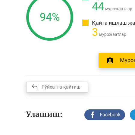
44
мурожаатлар
94%
Қайта ишлаш ж
3
мурожаатлар
Муро
Рўйхатга қайтиш
Улашиш:
Facebook