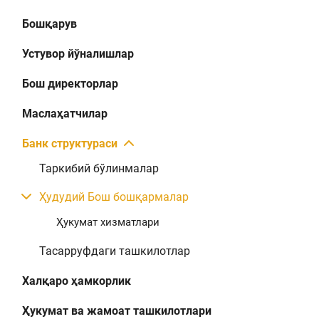
Бошқарув
Устувор йўналишлар
Бош директорлар
Маслаҳатчилар
Банк структураси
Таркибий бўлинмалар
Ҳудудий Бош бошқармалар
Ҳукумат хизматлари
Тасарруфдаги ташкилотлар
Халқаро ҳамкорлик
Ҳукумат ва жамоат ташкилотлари