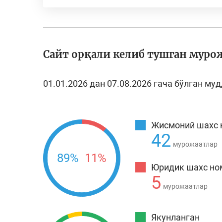
Сайт орқали келиб тушган муро
01.01.2026 дан 07.08.2026 гача бўлган му
Жисмоний шахс 
42
мурожаатлар
89%
11%
Юридик шахс но
5
мурожаатлар
Якунланган