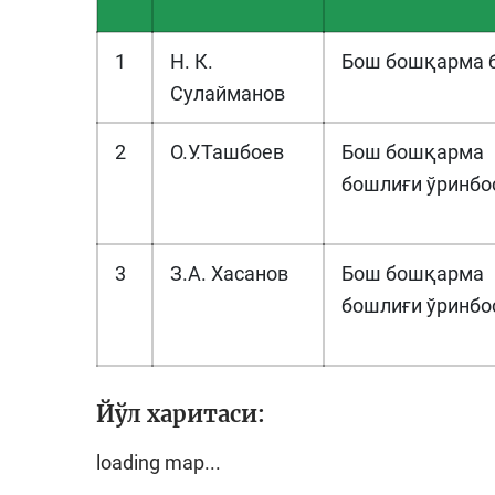
1
Н. К.
Бош бошқарма 
Сулайманов
2
О.У.Ташбоев
Бош бошқарма
бошлиғи ўринбо
3
З.А. Хасанов
Бош бошқарма
бошлиғи ўринбо
Йўл харитаси:
loading map...