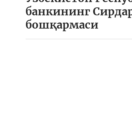
банкининг Сирда
бошқармаси