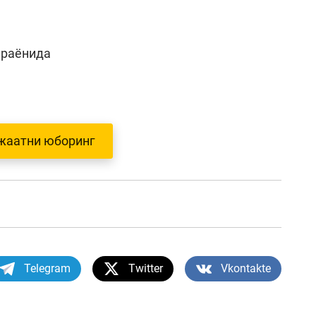
араёнида
жаатни юборинг
Telegram
Twitter
Vkontakte