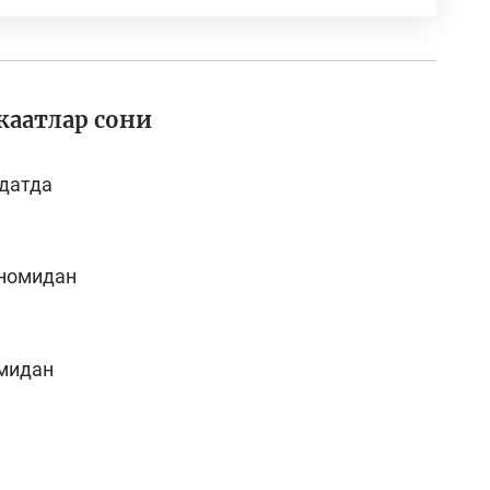
жаатлар сони
ддатда
номидан
мидан