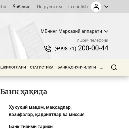
cha
Ўзбекча
На русском
In english
МБнинг Марказий аппарати
Ишонч телефони
200-00-44
(+998 71)
АШКИЛОТЛАРИ
СТАТИСТИКА
БАНК ҚОНУНЧИЛИГИ
...
Банк ҳақида
Ҳуқуқий мақом, мақсадлар,
вазифалар, қадриятлар ва миссия
Банк тизими тарихи