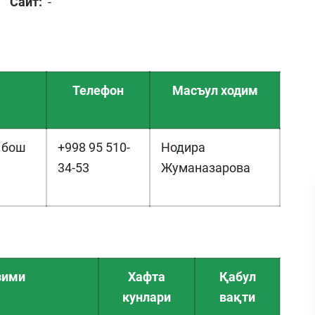
Сайт:
-
Телефон
Масъул ходим
 бош
+998 95 510-
Нодира
34-53
Жуманазарова
зими
Хафта
Қабул
кунлари
вақти