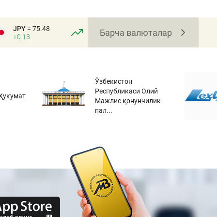
JPY
= 75.48
Барча валюталар
+0.13
Ўзбекистон
Республикаси Олий
Ҳукумат
Мажлис қонунчилик
пал...