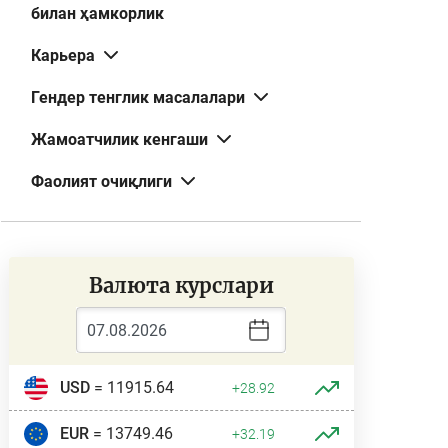
билан ҳамкорлик
Карьера
Гендер тенглик масалалари
Жамоатчилик кенгаши
Фаолият очиқлиги
Валюта курслари
USD
= 11915.64
+28.92
EUR
= 13749.46
+32.19