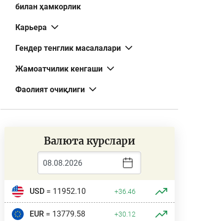
билан ҳамкорлик
Карьера
Гендер тенглик масалалари
Жамоатчилик кенгаши
Фаолият очиқлиги
Валюта курслари
USD
= 11952.10
+36.46
EUR
= 13779.58
+30.12