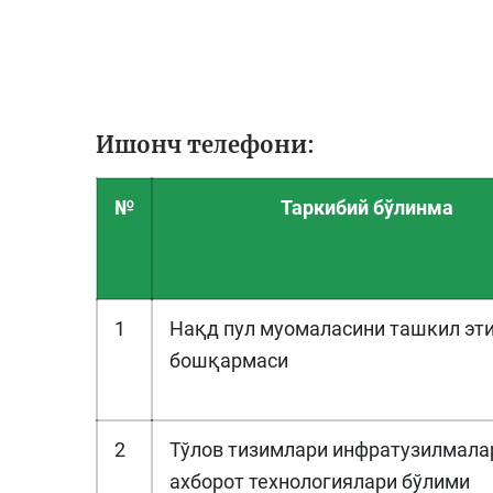
Ишонч телефони:
№
Таркибий бўлинма
1
Нақд пул муомаласини ташкил эт
бошқармаси
2
Тўлов тизимлари инфратузилмала
ахборот технологиялари бўлими