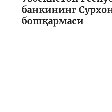
банкининг Сурхо
бошқармаси