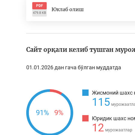
PDF
Юклаб олиш
479.8 KB
Сайт орқали келиб тушган муро
01.01.2026 дан гача бўлган муддатда
Жисмоний шахс 
115
мурожаатл
91%
9%
Юридик шахс но
12
мурожаатлар