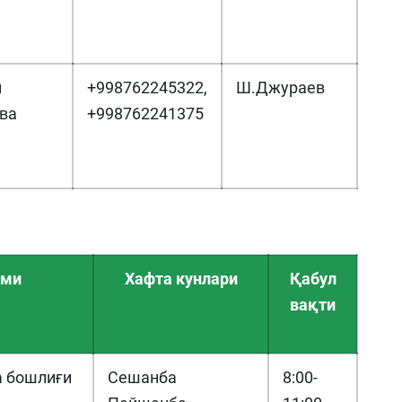
й
+998762245322,
Ш.Джураев
ва
+998762241375
ими
Хафта кунлари
Қабул
вақти
 бошлиғи
Сешанба
8:00-