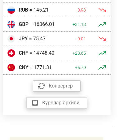
RUB
= 145.21
-0.98
GBP
= 16066.01
+31.13
JPY
= 75.47
-0.01
CHF
= 14748.40
+28.65
CNY
= 1771.31
+5.79
Конвертер
Курслар архиви