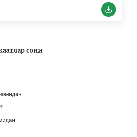
жаатлар сони
номидан
ар
мидан