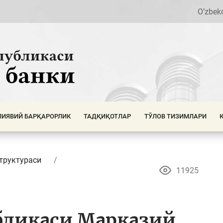
O’zbek
ИЯВИЙ БАРҚАРОРЛИК
ТАДҚИҚОТЛАР
ТЎЛОВ ТИЗИМЛАРИ
труктураси
11925
бликаси Марказий