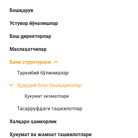
Бошқарув
Устувор йўналишлар
Бош директорлар
Маслаҳатчилар
Банк структураси
Таркибий бўлинмалар
Ҳудудий Бош бошқармалар
Ҳукумат хизматлари
Тасарруфдаги ташкилотлар
Халқаро ҳамкорлик
Ҳукумат ва жамоат ташкилотлари