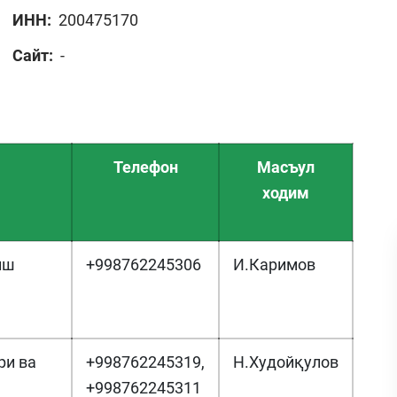
ИНН:
200475170
Сайт:
-
Телефон
Масъул
ходим
иш
+998762245306
И.Каримов
ри ва
+998762245319,
Н.Худойқулов
+998762245311