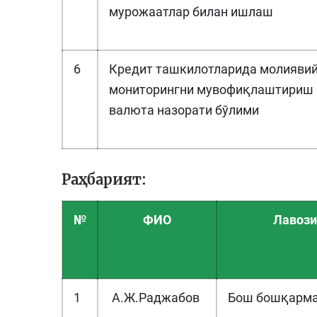
мурожаатлар билан ишлаш
6
Кредит ташкилотларида молияви
мониторингни мувофиқлаштириш 
валюта назорати бўлими
Раҳбарият:
№
ФИО
Лавоз
1
А.Ж.Раджабов
Бош бошқарма