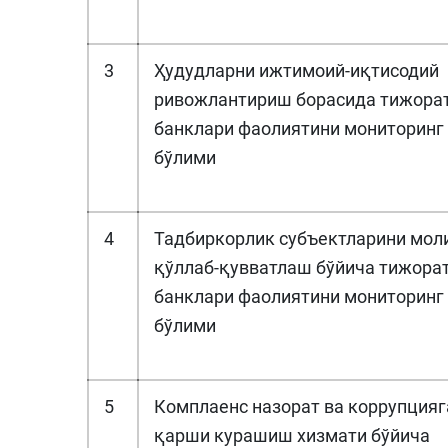
3
Ҳудудларни ижтимоий-иқтисодий
ривожлантириш борасида тижора
банклари фаолиятини мониторинг
бўлими
4
Тадбиркорлик субъектларини мол
қўллаб-қувватлаш бўйича тижора
банклари фаолиятини мониторинг
бўлими
5
Комплаенс назорат ва коррупцияг
қарши курашиш хизмати бўйича