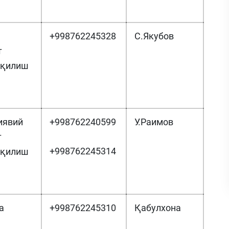
+998762245328
С.Якубов
т
 қилиш
иявий
+998762240599
У.Раимов
т
+998762245314
 қилиш
а
+998762245310
Қабулхона