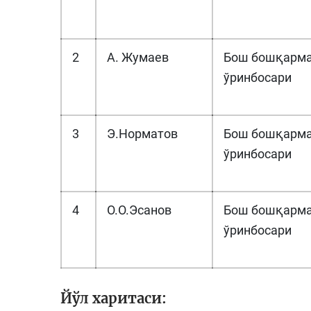
2
А. Жумаев
Бош бошқарма
ўринбосари
3
Э.Норматов
Бош бошқарма
ўринбосари
4
О.О.Эсанов
Бош бошқарма
ўринбосари
Йўл харитаси: