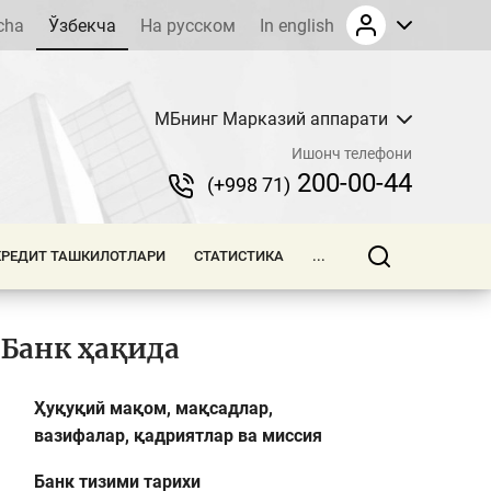
cha
Ўзбекча
На русском
In english
МБнинг Марказий аппарати
Ишонч телефони
200-00-44
(+998 71)
КРЕДИТ ТАШКИЛОТЛАРИ
СТАТИСТИКА
...
Банк ҳақида
Ҳуқуқий мақом, мақсадлар,
вазифалар, қадриятлар ва миссия
Банк тизими тарихи