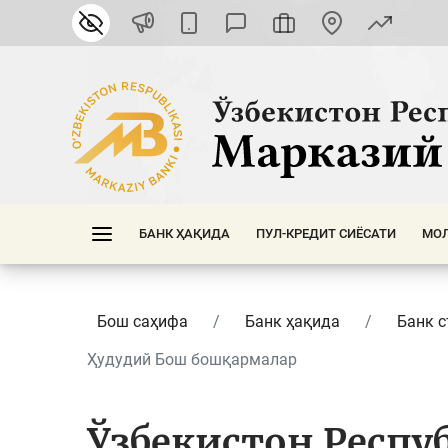
БАНК ҲАҚИДА
ПУЛ-КРЕДИТ СИЁСАТИ
МОЛ
Бош саҳифа
Банк ҳақида
Банк с
Ҳудудий Бош бошқармалар
Ўзбекистон Респу