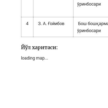
ўринбосари
4
З. А. Ғойибов
Бош бошқарма
ўринбосари
Йўл харитаси:
loading map...