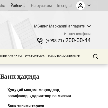
cha
Ўзбекча
На русском
In english
МБнинг Марказий аппарати
Ишонч телефони
200-00-44
(+998 71)
АШКИЛОТЛАРИ
СТАТИСТИКА
БАНК ҚОНУНЧИЛИГИ
...
Банк ҳақида
Ҳуқуқий мақом, мақсадлар,
вазифалар, қадриятлар ва миссия
Банк тизими тарихи