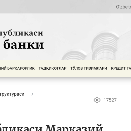
O’zbek
ВИЙ БАРҚАРОРЛИК
ТАДҚИҚОТЛАР
ТЎЛОВ ТИЗИМЛАРИ
КРЕДИТ Т
труктураси
17527
бликаси Марказий