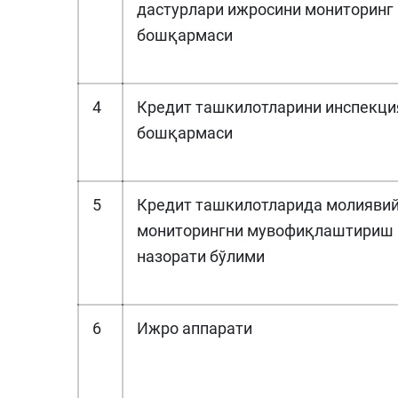
дастурлари ижросини мониторинг
бошқармаси
4
Кредит ташкилотларини инспекци
бошқармаси
5
Кредит ташкилотларида молияви
мониторингни мувофиқлаштириш 
назорати бўлими
6
Ижро аппарати