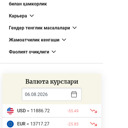
билан ҳамкорлик
Карьера
Гендер тенглик масалалари
Жамоатчилик кенгаши
Фаолият очиқлиги
Валюта курслари
USD
= 11886.72
-55.49
EUR
= 13717.27
-25.83