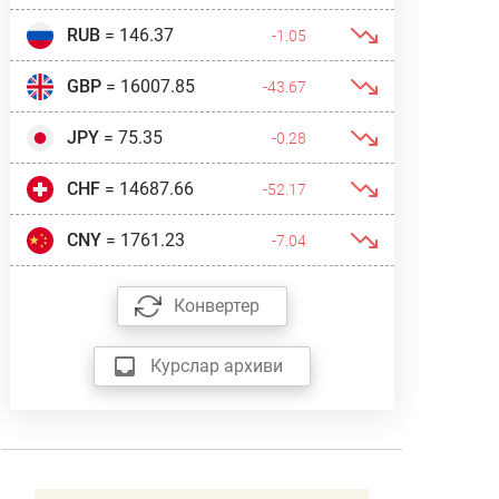
RUB
= 146.37
-1.05
GBP
= 16007.85
-43.67
JPY
= 75.35
-0.28
CHF
= 14687.66
-52.17
CNY
= 1761.23
-7.04
Конвертер
Курслар архиви