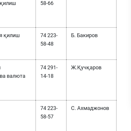
 қилиш
58-66
я қилиш
74 223-
Б. Бакиров
58-48
й
74 291-
Ж.Қучқаров
ва валюта
14-18
74 223-
С. Ахмаджонов
58-57