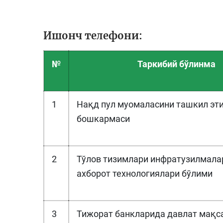
Ишонч телефони:
№
Таркибий бўлинма
1
Нақд пул муомаласини ташкил эт
бошкармаси
2
Тўлов тизимлари инфратузилмала
ахборот технологиялари бўлими
3
Тижорат банкларида давлат мақс