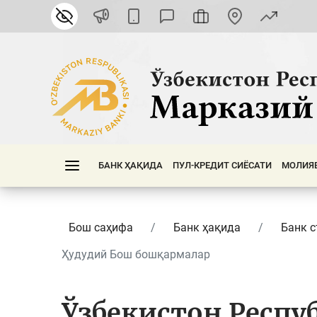
БАНК ҲАҚИДА
ПУЛ-КРЕДИТ СИЁСАТИ
МОЛИЯ
Бош саҳифа
Банк ҳақида
Банк с
Ҳудудий Бош бошқармалар
Ўзбекистон Респу