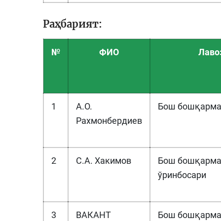
Раҳбарият:
№
ФИО
Лаво
1
А.О.
Бош бошқарма
Рахмонбердиев
2
С.А. Хакимов
Бош бошқарма
ўринбосари
3
ВАКАНТ
Бош бошқарма