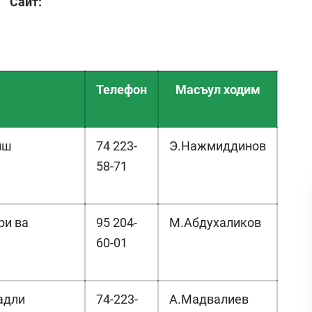
Сайт:
Телефон
Масъул ходим
иш
74 223-
Э.Нажмиддинов
58-71
ри ва
95 204-
М.Абдухаликов
60-01
адли
74-223-
А.Мадвалиев