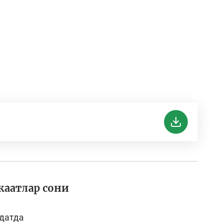
жаатлар сони
ддатда