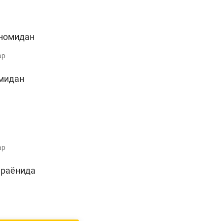
номидан
ар
мидан
ар
араёнида