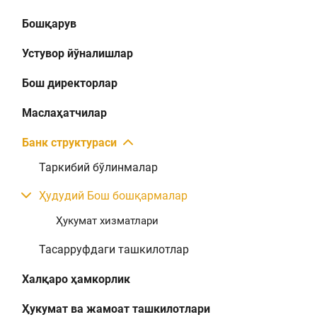
Бошқарув
Устувор йўналишлар
Бош директорлар
Маслаҳатчилар
Банк структураси
Таркибий бўлинмалар
Ҳудудий Бош бошқармалар
Ҳукумат хизматлари
Тасарруфдаги ташкилотлар
Халқаро ҳамкорлик
Ҳукумат ва жамоат ташкилотлари