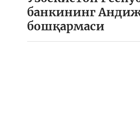
банкининг Андиж
бошқармаси