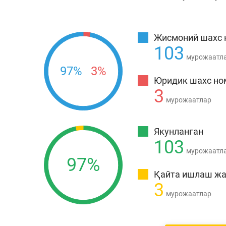
Жисмоний шахс 
103
мурожаатл
97%
3%
Юридик шахс но
3
мурожаатлар
Якунланган
103
мурожаатл
97%
Қайта ишлаш ж
3
мурожаатлар