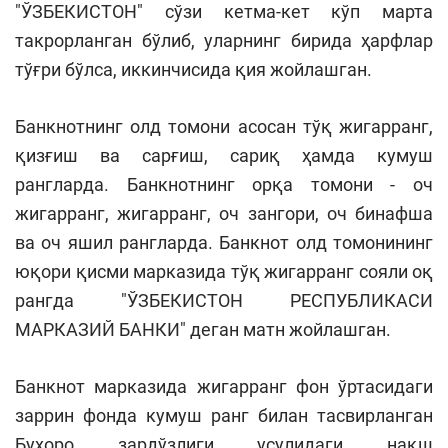
"ЎЗБЕКИСТОН" сўзи кетма-кет кўп марта
такрорланган бўлиб, уларнинг бирида ҳарфлар
тўғри бўлса, иккинчисида қия жойлашган.
Банкнотнинг олд томони асосан тўқ жигарранг,
қизғиш ва сарғиш, сариқ ҳамда кумуш
рангларда. Банкнотнинг орқа томони - оч
жигарранг, жигарранг, оч зангори, оч бинафша
ва оч яшил рангларда. Банкнот олд томонининг
юқори қисми марказида тўқ жигарранг сояли оқ
рангда "ЎЗБЕКИСТОН РЕСПУБЛИКАСИ
МАРКАЗИЙ БАНКИ" деган матн жойлашган.
Банкнот марказида жигарранг фон ўртасидаги
заррин фонда кумуш ранг билан тасвирланган
Бухоро зардўзлиги усулидаги нақш