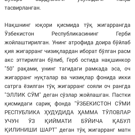
тасвирланган.
Нақшнинг юқори қисмида тўқ жигаррангда
Ўзбекистон Республикасининг Герби
жойлаштирилган. Унинг атрофида доира бўйлаб
қия жигарранг чизиқлардан иборат бўлган расм
акс эттирилган бўлиб, Герб остида нақшинкор
"50" рақами, унинг тагидаги рамкада эса, оч
жигарранг нуқталар ва чизиқлар фонида икки
сатрга ёзилган тўқ жигарранг сояли оч рангда
"ЭЛЛИК СЎМ" деган сўзлар жойлашган. Пастки
қисмидаги сариқ фонда "ЎЗБЕКИСТОН СЎМИ
РЕСПУБЛИКА ҲУДУДИДА ҲАММА ТЎЛОВЛАР
УЧУН ЎЗ ҚИЙМАТИ БЎЙИЧА ҚАБУЛ
ҚИЛИНИШИ ШАРТ" деган тўқ жигарранг матн