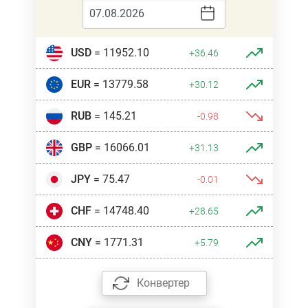
USD
= 11952.10
+36.46
EUR
= 13779.58
+30.12
RUB
= 145.21
-0.98
GBP
= 16066.01
+31.13
JPY
= 75.47
-0.01
CHF
= 14748.40
+28.65
CNY
= 1771.31
+5.79
Конвертер