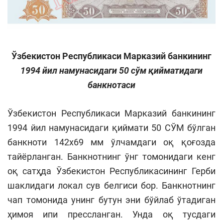
Ўзбекистон Республикаси Марказий банкининг
1994 йил намунасидаги
50 с
ўм қийматидаги
банкнотаси
Ўзбекистон Республикаси Марказий банкининг
1994 йил намунасидаги қиймати 50 СЎМ бўлган
банкноти 142x69 мм ўлчамдаги оқ қоғозда
тайёрланган. Банкнотнинг ўнг томонидаги кенг
оқ сатҳда Ўзбекистон Республикасининг Герби
шаклидаги локал сув белгиси бор. Банкнотнинг
чап томонида унинг бутун эни бўйлаб ўтадиган
ҳимоя ипи прессланган. Унда оқ тусдаги