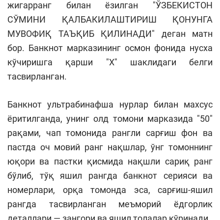
жигарранг билан ёзилган "ЎЗБЕКИСТОН
СЎМИНИ ҚАЛБАКИЛАШТИРИШ ҚОНУНГА
МУВОФИҚ ТАЪҚИБ ҚИЛИНАДИ" деган матн
бор. Банкнот марказининг осмон фонида нусха
кўчиришга қарши "X" шаклидаги белги
тасвирланган.
Банкнот ультрабинафша нурлар билан махсус
ёритилганда, унинг олд томони марказида "50"
рақами, чап томонида рангли сарғиш фон ва
пастда оч мовий ранг нақшлар, ўнг томоннинг
юқори ва пастки қисмида нақшли сариқ ранг
бўлиб, тўқ яшил рангда банкнот серияси ва
номерлари, орқа томонда эса, сарғиш-яшил
рангда тасвирланган меъморий ёдгорлик
деталлари — зангори ва яшил толалар кўринади.