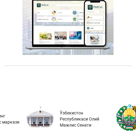
Ўзбекистон
инг
Республикаси Олий
с маркази
Мажлис Сенати