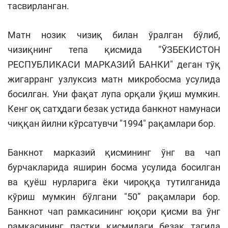
тасвирланган.
Матн нозик чизиқ билан ўралган бўлиб,
чизиқнинг тепа қисмида "ЎЗБЕКИСТОН
РЕСПУБЛИКАСИ МАРКАЗИЙ БАНКИ" деган тўқ
жигарранг узлуксиз матн микробосма усулида
босилган. Уни фақат лупа орқали ўқиш мумкин.
Кенг оқ сатҳдаги безак устида банкнот намунаси
чиққан йилни кўрсатувчи "1994" рақамлари бор.
Банкнот марказий қисмининг ўнг ва чап
бурчакларида яширин босма усулида босилган
ва қуёш нурларига ёки чироққа тутилганида
кўриш мумкин бўлгани "50” рақамлари бор.
Банкнот чап рамкасининг юқори қисми ва ўнг
рамкасининг пастки қисмидаги безак тагида