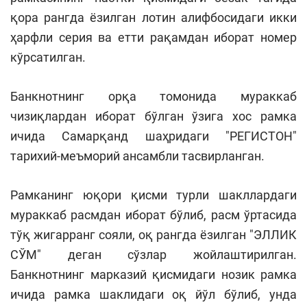
қора рангда ёзилган лотин алифбосидаги икки
ҳарфли серия ва етти рақамдан иборат номер
кўрсатилган.
Банкнотнинг орқа томонида мураккаб
чизиқлардан иборат бўлган ўзига хос рамка
ичида Самарқанд шаҳридаги "РЕГИСТОН"
тарихий-меъморий ансамбли тасвирланган.
Рамканинг юқори қисми турли шакллардаги
мураккаб расмдан иборат бўлиб, расм ўртасида
тўқ жигарранг сояли, оқ рангда ёзилган "ЭЛЛИК
СЎМ" деган сўзлар жойлаштирилган.
Банкнотнинг марказий қисмидаги нозик рамка
ичида рамка шаклидаги оқ йўл бўлиб, унда