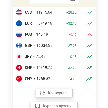
USD
= 11915.64
+28.92
EUR
= 13749.46
+32.19
RUB
= 146.19
-0.18
GBP
= 16034.88
+27.03
JPY
= 75.48
+0.13
CHF
= 14719.75
+32.09
CNY
= 1765.52
+4.29
Конвертер
Курслар архиви