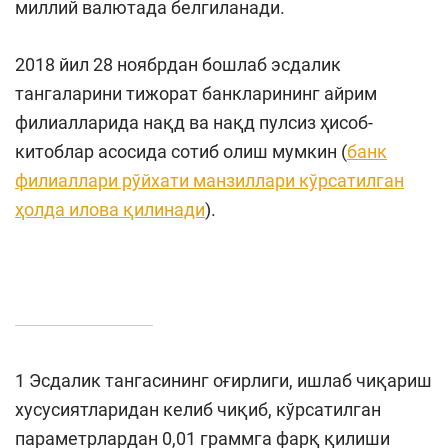
миллий валютада белгиланади.
2018 йил 28 ноябрдан бошлаб эсдалик
тангаларини тижорат банкларининг айрим
филиалларида нақд ва нақд пулсиз ҳисоб-
китоблар асосида сотиб олиш мумкин (
банк
филиаллари рўйхати манзиллари кўрсатилган
ҳолда илова қилинади
).
1 Эсдалик тангасининг оғирлиги, ишлаб чиқариш
хусусиятларидан келиб чиқиб, кўрсатилган
параметрлардан 0,01 граммга фарқ қилиши