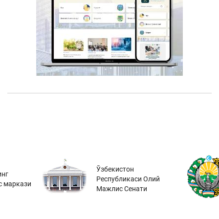
Ўзбекистон
инг
Республикаси Олий
с маркази
Мажлис Сенати