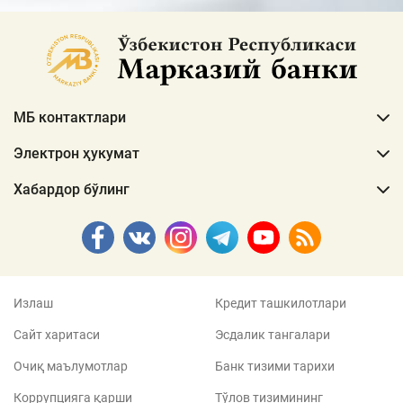
МБ контактлари
Электрон ҳукумат
Хабардор бўлинг
Излаш
Кредит ташкилотлари
Сайт харитаси
Эсдалик тангалари
Очиқ маълумотлар
Банк тизими тарихи
Коррупцияга қарши
Тўлов тизимининг