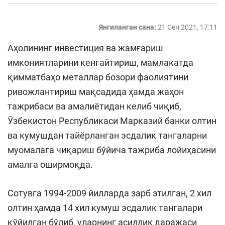
Янгиланган сана:
21 Сен 2021, 17:11
Аҳолининг инвестиция ва жамғариш
имкониятларини кенгайтириш, мамлакатда
қимматбаҳо металлар бозори фаолиятини
ривожлантириш мақсадида ҳамда жаҳон
тажрибаси ва амалиётидан келиб чиқиб,
Ўзбекистон Республикаси Марказий банки олтин
ва кумушдан тайёрланган эсдалик тангаларни
муомалага чиқариш бўйича тажриба лойиҳасини
амалга оширмоқда.
Сотувга 1994-2009 йилларда зарб этилган, 2 хил
олтин ҳамда 14 хил кумуш эсдалик тангалари
қўйилган бўлиб, уларнинг асиллик даражаси