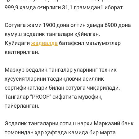
999,9 ҳамда оғирлиги 31,1 граммдан1 иборат.
Сотувга жами 1900 дона олтин ҳамда 6900 дона
кумуш эсдалик тангалари қўйилган.
Қуйидаги
жадвалда
батафсил маълумотлар
келтирилган.
Мазкур эсдалик тангалар уларнинг техник
хусусиятларини тасдиқловчи асиллик
сертификатлари билан сотувга чиқарилади.
Тангалар “PROOF” сифатига мувофиқ
тайёрланган.
Эсдалик тангаларни сотиш нархи Марказий банк
томонидан ҳар ҳафтада камида бир марта