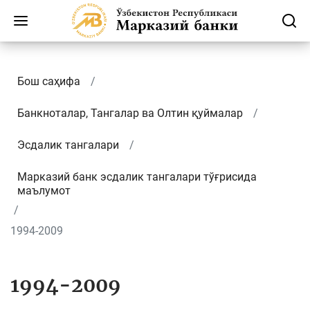
Бош саҳифа
Банкноталар, Тангалар ва Олтин қуймалар
Эсдалик тангалари
Марказий банк эсдалик тангалари тўғрисида
маълумот
1994-2009
1994-2009