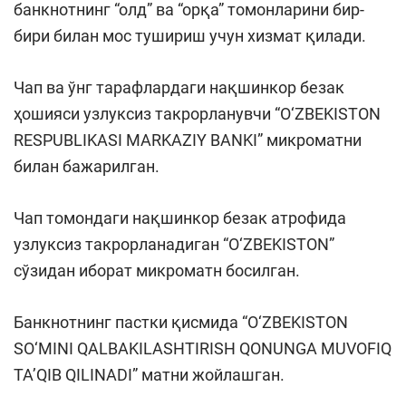
банкнотнинг “олд” ва “орқа” томонларини бир-
бири билан мос тушириш учун хизмат қилади.
Чап ва ўнг тарафлардаги нақшинкор безак
ҳошияси узлуксиз такрорланувчи “O‘ZBEKISTON
RESPUBLIKASI MARKAZIY BANKI” микроматни
билан бажарилган.
Чап томондаги нақшинкор безак атрофида
узлуксиз такрорланадиган “O‘ZBEKISTON”
сўзидан иборат микроматн босилган.
Банкнотнинг пастки қисмида “O‘ZBEKISTON
SO‘MINI QALBAKILASHTIRISH QONUNGA MUVOFIQ
TA’QIB QILINADI” матни жойлашган.