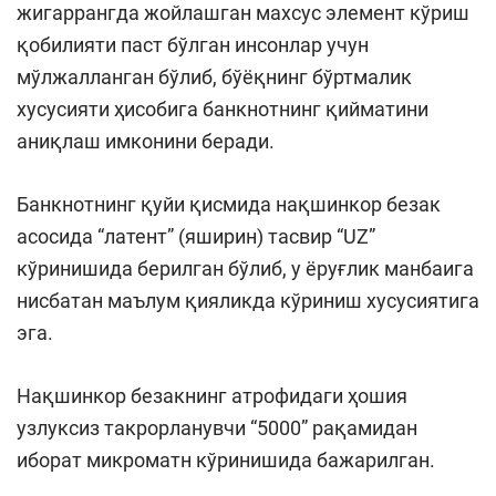
жигаррангда жойлашган махсус элемент кўриш
қобилияти паст бўлган инсонлар учун
мўлжалланган бўлиб, бўёқнинг бўртмалик
хусусияти ҳисобига банкнотнинг қийматини
аниқлаш имконини беради.
Банкнотнинг қуйи қисмида нақшинкор безак
асосида “латент” (яширин) тасвир “UZ”
кўринишида берилган бўлиб, у ёруғлик манбаига
нисбатан маълум қияликда кўриниш хусусиятига
эга.
Нақшинкор безакнинг атрофидаги ҳошия
узлуксиз такрорланувчи “5000” рақамидан
иборат микроматн кўринишида бажарилган.