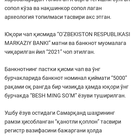
сопол кўза ва нақшинкор сопол лаган
археология топилмаси тасвири акс этган.
Юқори чап қисмида “O‘ZBEKISTON RESPUBLIKASI
MARKAZIY BANKI” матни ва банкнот муомалага
чиқарилган йил “2021” чоп этилган.
Банкнотнинг пастки қисми чап ва ўнг
бурчакларида банкнот номинал қиймати “5000”
рақами оқ рангда бир чизиқда ҳамда юқори ўнг
бурчакда “BESH MING SO‘M” ёзуви туширилган.
Ушбу ёзув остидаги Самарқанд шаҳрининг
рамзи ҳисобланган “қанотли қоплон” тасвири
регистр вазифасини бажаргани ҳолда