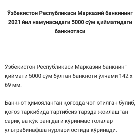
Ўзбекистон Республикаси Марказий банкининг
2021 йил намунасидаги 5000 сўм қийматидаги
банкнотаси
Ўзбекистон Республикаси Марказий банкнинг
қиймати 5000 сўм бўлган банкноти ўлчами 142 х
69 мм.
Банкнот ҳимояланган қоғозда чоп этилган бўлиб,
қоғоз таркибида тартибсиз тарзда жойлашган
сариқ ва кўк рангдаги кўринмас толалар
ультрабинафша нурлари остида кўринади.