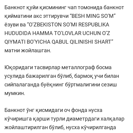
Банкнот қуйи қисмининг чап томонида банкнот
қийматини акс эттирувчи “BESH MING SO‘M”
ёзуви ва “O‘ZBEKISTON SO‘MI RESPUBLIKA
HUDUDIDA HAMMA TO‘LOVLAR UCHUN O‘Z
QIYMATI BO‘YICHA QABUL QILINISHI SHART”
матни жойлашган.
Юқоридаги тасвирлар металлограф босма
усулида бажарилган бўлиб, бармоқ учи билан
сийпалаганда буёқнинг бўртмалигини сезиш
мумкин.
Банкнот ўнг қисмидаги оч фонда нусха
кўчиришга қарши турли диаметрдаги халқалар
жойлаштирилган бўлиб, нусха кўчирилганда