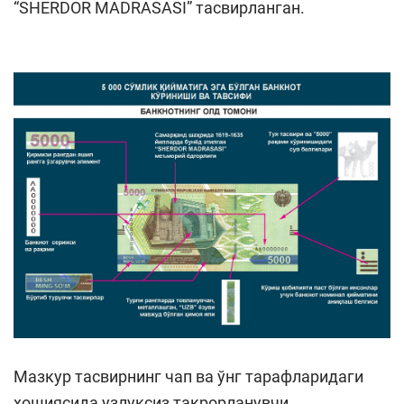
“SHERDOR MADRASASI” тасвирланган.
Мазкур тасвирнинг чап ва ўнг тарафларидаги
ҳошиясида узлуксиз такрорланувчи