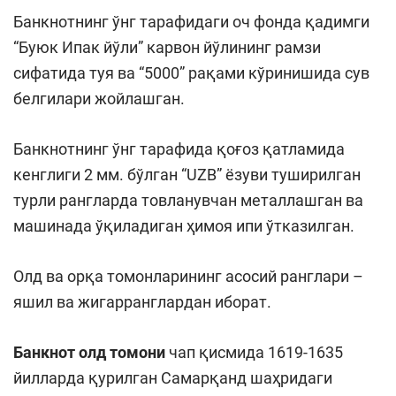
Банкнотнинг ўнг тарафидаги оч фонда қадимги
“Буюк Ипак йўли” карвон йўлининг рамзи
сифатида туя ва “5000” рақами кўринишида сув
белгилари жойлашган.
Банкнотнинг ўнг тарафида қоғоз қатламида
кенглиги 2 мм. бўлган “UZB” ёзуви туширилган
турли рангларда товланувчан металлашган ва
машинада ўқиладиган ҳимоя ипи ўтказилган.
Олд ва орқа томонларининг асосий ранглари –
яшил ва жигарранглардан иборат.
Банкнот олд томони
чап қисмида 1619-1635
йилларда қурилган Самарқанд шаҳридаги