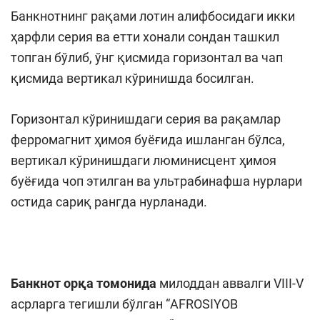
Банкнотнинг рақами лотин алифбосидаги икки
ҳарфли серия ва етти хонали сондан ташкил
топган бўлиб, ўнг қисмида горизонтал ва чап
қисмида вертикал кўринишда босилган.
Горизонтал кўринишдаги серия ва рақамлар
ферромагнит ҳимоя буёғида ишланган бўлса,
вертикал кўринишдаги люминисцент ҳимоя
буёғида чоп этилган ва ультрабинафша нурлари
остида сариқ рангда нурланади.
Банкнот орқа томонида
милоддан аввалги VIII-V
асрларга тегишли бўлган “AFROSIYOB