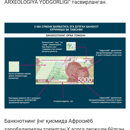
ARXEOLOGIYA YODGORLIGI” тасвирланган.
Банкнотнинг ўнг қисмида Афросиёб
харобаларидан топилган X асрга тегишли бўлган