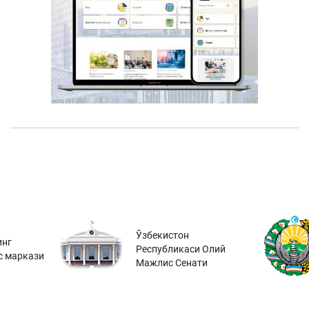
Ўзбекистон
инг
Республикаси Олий
с маркази
Мажлис Сенати