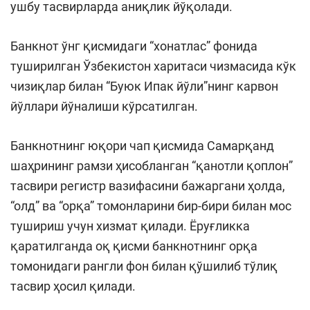
ушбу тасвирларда аниқлик йўқолади.
Банкнот ўнг қисмидаги “хонатлас” фонида
туширилган Ўзбекистон харитаси чизмасида кўк
чизиқлар билан “Буюк Ипак йўли”нинг карвон
йўллари йўналиши кўрсатилган.
Банкнотнинг юқори чап қисмида Самарқанд
шаҳрининг рамзи ҳисобланган “қанотли қоплон”
тасвири регистр вазифасини бажаргани ҳолда,
“олд” ва “орқа” томонларини бир-бири билан мос
тушириш учун хизмат қилади. Ёруғликка
қаратилганда оқ қисми банкнотнинг орқа
томонидаги рангли фон билан қўшилиб тўлиқ
тасвир ҳосил қилади.