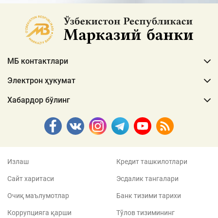
МБ контактлари
Электрон ҳукумат
Хабардор бўлинг
Излаш
Кредит ташкилотлари
Сайт харитаси
Эсдалик тангалари
Очиқ маълумотлар
Банк тизими тарихи
Коррупцияга қарши
Тўлов тизимининг