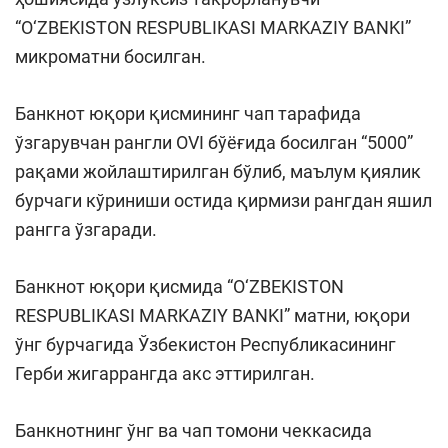
“O‘ZBEKISTON RESPUBLIKASI MARKAZIY BANKI”
микроматни босилган.
Банкнот юқори қисмининг чап тарафида
ўзгарувчан рангли OVI бўёғида босилган “5000”
рақами жойлаштирилган бўлиб, маълум қиялик
бурчаги кўриниши остида қирмизи рангдан яшил
рангга ўзгаради.
Банкнот юқори қисмида “O‘ZBEKISTON
RESPUBLIKASI MARKAZIY BANKI” матни, юқори
ўнг бурчагида Ўзбекистон Республикасининг
Герби жигаррангда акс эттирилган.
Банкнотнинг ўнг ва чап томони чеккасида