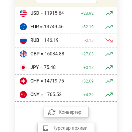
USD
= 11915.64
+28.92
EUR
= 13749.46
+32.19
RUB
= 146.19
-0.18
GBP
= 16034.88
+27.03
JPY
= 75.48
+0.13
CHF
= 14719.75
+32.09
CNY
= 1765.52
+4.29
Конвертер
Курслар архиви