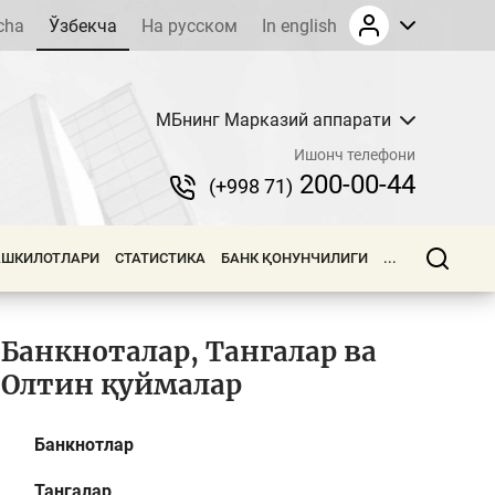
cha
Ўзбекча
На русском
In english
МБнинг Марказий аппарати
Ишонч телефони
200-00-44
(+998 71)
АШКИЛОТЛАРИ
СТАТИСТИКА
БАНК ҚОНУНЧИЛИГИ
...
Банкноталар, Тангалар ва
Олтин қуймалар
Банкнотлар
Тангалар