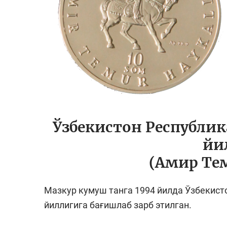
Ўзбекистон Республи
йи
(Амир Те
Мазкур кумуш танга 1994 йилда Ўзбекист
йиллигига бағишлаб зарб этилган.