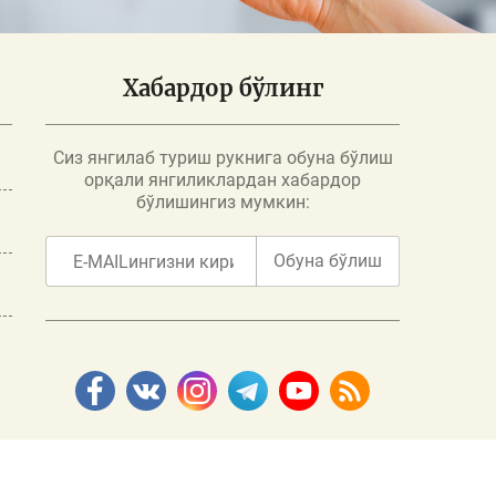
Хабардор бўлинг
Сиз янгилаб туриш рукнига обуна бўлиш
орқали янгиликлардан хабардор
бўлишингиз мумкин:
Обуна бўлиш