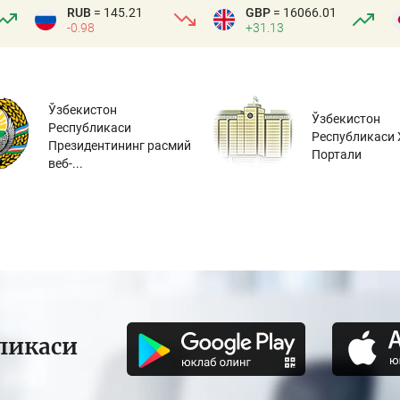
RUB
= 145.21
GBP
= 16066.01
-0.98
+31.13
Ўзбекистон
Ўзбекистон
Республикаси
Республикаси 
Президентининг расмий
Портали
веб-...
ликаси