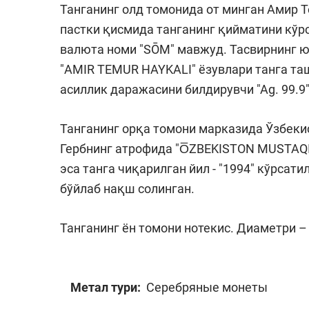
Танганинг олд томонида от минган Амир Т
пастки қисмида танганинг қийматини кўрс
валюта номи "SŌM" мавжуд. Тасвирнинг 
"AMIR TEMUR HAYKALI" ёзувлари танга та
асиллик даражасини билдирувчи "Аg. 99.9"
Танганинг орқа томони марказида Ўзбеки
Гербнинг атрофида "O̅ZBEKISTON MUSTAQILL
эса танга чиқарилган йил - "1994" кўрсат
бўйлаб нақш солинган.
Танганинг ён томони нотекис. Диаметри – 3
Метал тури:
Серебряные монеты