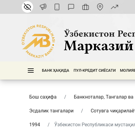
БАНК ҲАҚИДА
ПУЛ-КРЕДИТ СИЁСАТИ
МОЛИЯ
Бош саҳифа
Банкноталар, Тангалар ва
Эсдалик тангалари
Сотувга чиқарилаё
1994
Ўзбекистон Республикаси мустақилл