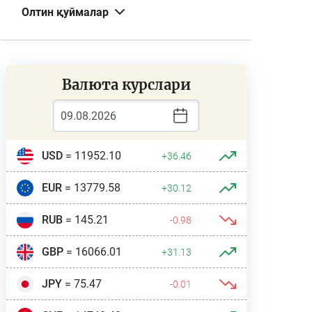
Олтин қуймалар
Валюта курслари
USD
= 11952.10
+36.46
EUR
= 13779.58
+30.12
RUB
= 145.21
-0.98
GBP
= 16066.01
+31.13
JPY
= 75.47
-0.01