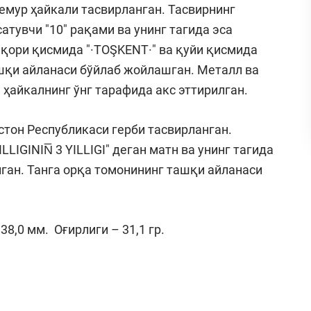
емур ҳайкали тасвирланган. Тасвирнинг
атувчи "10" рақами ва унинг тагида эса
юқори қисмида "·TOŞKENT·" ва қуйи қисмида
шқи айланаси бўйлаб жойлашган. Металл ва
 ҳайкалнинг ўнг тарафида акс эттирилган.
стон Республикаси герби тасвирланган.
IGININ̅ 3 YILLIGI" деган матн ва унинг тагида
илган. Танга орқа томонининг ташқи айланаси
8,0 мм. Оғирлиги – 31,1 гр.