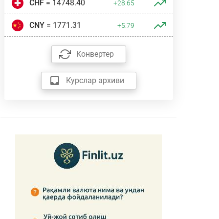
CHF
= 14748.40
+28.65
CNY
= 1771.31
+5.79
Конвертер
Курслар архиви