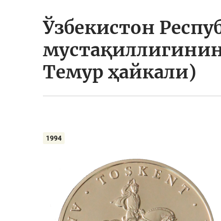
Ўзбекистон Респу
мустақиллигинин
Темур ҳайкали)
1994