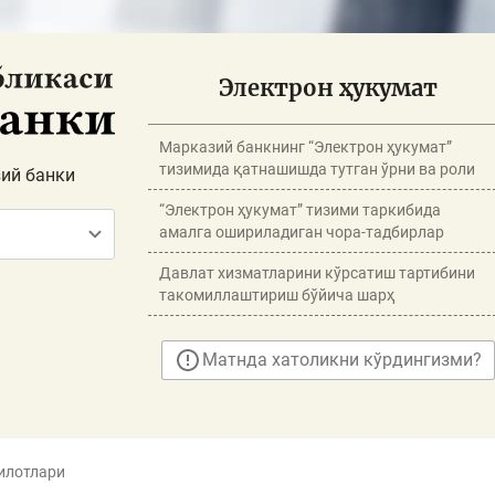
Электрон ҳукумат
Марказий банкнинг “Электрон ҳукумат”
тизимида қатнашишда тутган ўрни ва роли
ий банки
“Электрон ҳукумат” тизими таркибида
амалга ошириладиган чора-тадбирлар
Давлат хизматларини кўрсатиш тартибини
такомиллаштириш бўйича шарҳ
Матнда хатоликни кўрдингизми?
илотлари