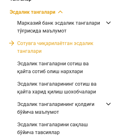
Эсдалик тангалари
Марказий банк эсдалик тангалари
тўғрисида маълумот
Сотувга чиқарилаётган эсдалик
тангалари
Эсдалик тангаларни сотиш ва
қайта сотиб олиш нархлари
Эсдалик тангаларининг сотиш ва
қайта харид қилиш шохобчалари
Эсдалик тангаларининг қолдиғи
бўйича маълумот
Эсдалик тангаларини сақлаш
бўйича тавсиялар