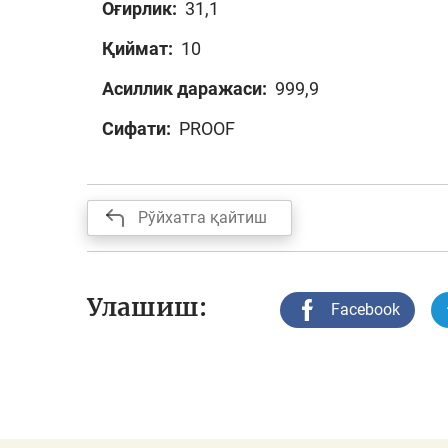
Оғирлик:
31,1
Қиймат:
10
Асиллик даражаси:
999,9
Сифати:
PROOF
Рўйхатга қайтиш
Улашиш:
Facebook