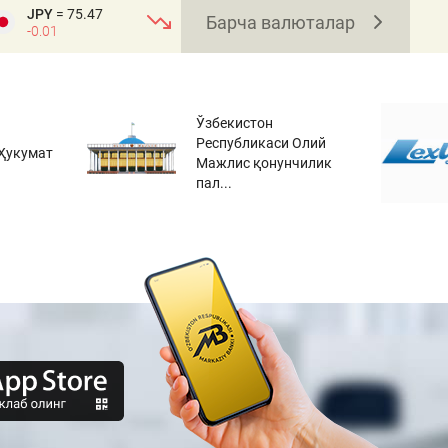
JPY
= 75.47
Барча валюталар
-0.01
Ўзбекистон
Республикаси Олий
Ҳукумат
Мажлис қонунчилик
пал...