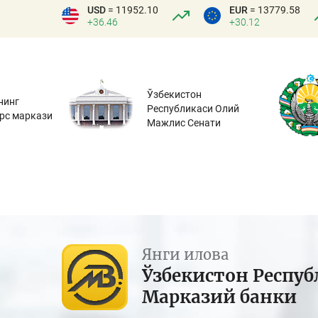
USD
= 11952.10
EUR
= 13779.58
+36.46
+30.12
Ўзбекистон
нинг
Республикаси Олий
урс маркази
Мажлис Сенати
Янги илова
Ўзбекистон Респуб
Марказий банки