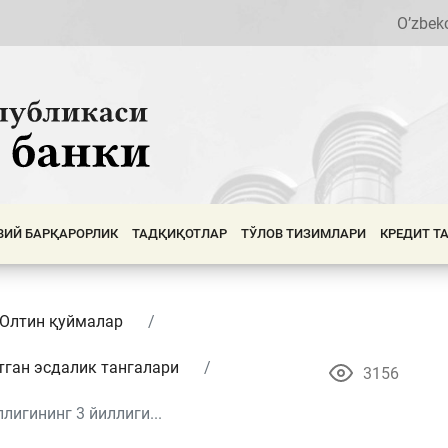
O’zbek
ВИЙ БАРҚАРОРЛИК
ТАДҚИҚОТЛАР
ТЎЛОВ ТИЗИМЛАРИ
КРЕДИТ Т
 Олтин қуймалар
тган эсдалик тангалари
3156
игининг 3 йиллиги...