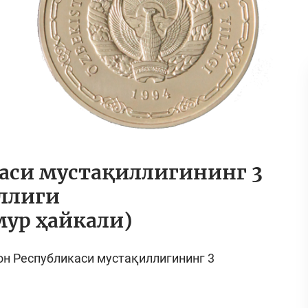
каси мустақиллигининг 3
ллиги
мур ҳайкали)
он Республикаси мустақиллигининг 3