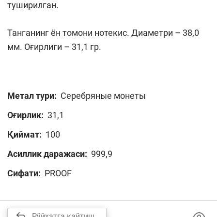
туширилган.
Танганинг ён томони нотекис. Диаметри – 38,0
мм. Оғирлиги – 31,1 гр.
Метал тури:
Серебряные монеты
Оғирлик:
31,1
Қиймат:
100
Асиллик даражаси:
999,9
Сифати:
PROOF
Рўйхатга қайтиш