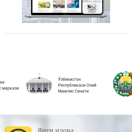
Ўзбекистон
инг
Республикаси Олий
с маркази
Мажлис Сенати
Янги илова