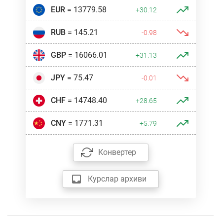
EUR
= 13779.58
+30.12
RUB
= 145.21
-0.98
GBP
= 16066.01
+31.13
JPY
= 75.47
-0.01
CHF
= 14748.40
+28.65
CNY
= 1771.31
+5.79
Конвертер
Курслар архиви