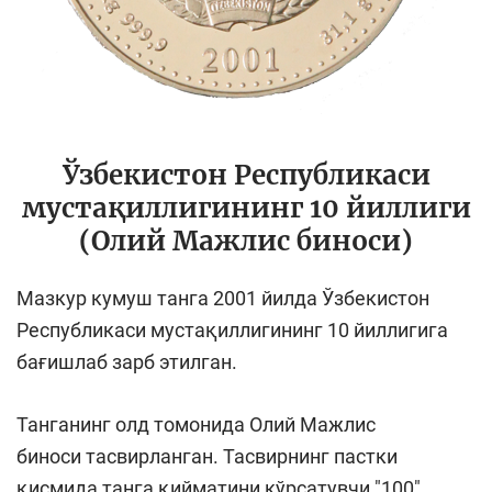
Ўзбекистон Республикаси
мустақиллигининг 10 йиллиги
(Олий Мажлис биноси)
Мазкур кумуш танга 2001 йилда Ўзбекистон
Республикаси мустақиллигининг 10 йиллигига
бағишлаб зарб этилган.
Танганинг олд томонида Олий Мажлис
биноси тасвирланган. Тасвирнинг пастки
қисмида танга қийматини кўрсатувчи "100"