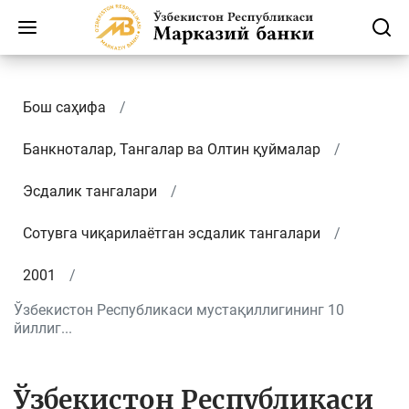
Бош саҳифа
Банкноталар, Тангалар ва Олтин қуймалар
Эсдалик тангалари
Сотувга чиқарилаётган эсдалик тангалари
2001
Ўзбекистон Республикаси мустақиллигининг 10
йиллиг...
Ўзбекистон Республикаси