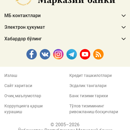
МБ контактлари
Электрон ҳукумат
Хабардор бўлинг
Излаш
Кредит ташкилотлари
Сайт харитаси
Эсдалик тангалари
Очиқ маълумотлар
Банк тизими тарихи
Коррупцияга қарши
Тўлов тизимининг
курашиш
ривожланиш босқичлари
© 2005–2026