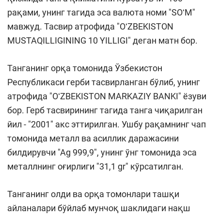
рақами, унинг тагида эса валюта номи "SOʻM"
мавжуд. Тасвир атрофида "OʻZBEKISTON
MUSTAQILLIGINING 10 YILLIGI" деган матн бор.
Танганинг орқа томонида Ўзбекистон
Республикаси герби тасвирланган бўлиб, унинг
атрофида "OʻZBEKISTON MARKAZIY BANKI" ёзуви
бор. Герб тасвирининг тагида танга чиқарилган
йил - "2001" акс эттирилган. Ушбу рақамнинг чап
томонида металл ва асиллик даражасини
билдирувчи "Аg 999,9", унинг ўнг томонида эса
металлнинг оғирлиги "31,1 gr" кўрсатилган.
Танганинг олди ва орқа томонлари ташқи
айланалари бўйлаб мунчоқ шаклидаги нақш