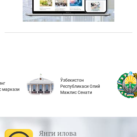
Ўзбекистон
инг
Республикаси Олий
с маркази
Мажлис Сенати
Янги илова