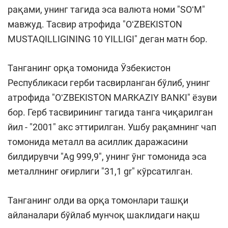
рақами, унинг тагида эса валюта номи "SOʻM"
мавжуд. Тасвир атрофида "OʻZBEKISTON
MUSTAQILLIGINING 10 YILLIGI" деган матн бор.
Танганинг орқа томонида Ўзбекистон
Республикаси герби тасвирланган бўлиб, унинг
атрофида "OʻZBEKISTON MARKAZIY BANKI" ёзуви
бор. Герб тасвирининг тагида танга чиқарилган
йил - "2001" акс эттирилган. Ушбу рақамнинг чап
томонида металл ва асиллик даражасини
билдирувчи "Аg 999,9", унинг ўнг томонида эса
металлнинг оғирлиги "31,1 gr" кўрсатилган.
Танганинг олди ва орқа томонлари ташқи
айланалари бўйлаб мунчоқ шаклидаги нақш