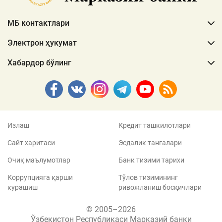
МБ контактлари
Электрон ҳукумат
Хабардор бўлинг
Излаш
Кредит ташкилотлари
Сайт харитаси
Эсдалик тангалари
Очиқ маълумотлар
Банк тизими тарихи
Коррупцияга қарши
Тўлов тизимининг
курашиш
ривожланиш босқичлари
© 2005–2026
Ўзбекистон Республикаси Марказий банки