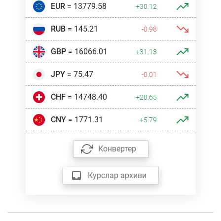
EUR
= 13779.58
+30.12
RUB
= 145.21
-0.98
GBP
= 16066.01
+31.13
JPY
= 75.47
-0.01
CHF
= 14748.40
+28.65
CNY
= 1771.31
+5.79
Конвертер
Курслар архиви