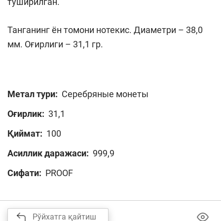
туширилган.
Танганинг ён томони нотекис. Диаметри – 38,0
мм. Оғирлиги – 31,1 гр.
Метал тури:
Серебряные монеты
Оғирлик:
31,1
Қиймат:
100
Асиллик даражаси:
999,9
Сифати:
PROOF
Рўйхатга қайтиш