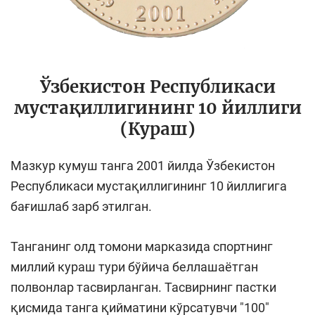
Ўзбекистон Республикаси
мустақиллигининг 10 йиллиги
(Кураш)
Мазкур кумуш танга 2001 йилда Ўзбекистон
Республикаси мустақиллигининг 10 йиллигига
бағишлаб зарб этилган.
Танганинг олд томони марказида спортнинг
миллий кураш тури бўйича беллашаётган
полвонлар тасвирланган. Тасвирнинг пастки
қисмида танга қийматини кўрсатувчи "100"