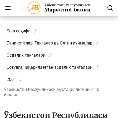
Бош саҳифа
Банкноталар, Тангалар ва Олтин қуймалар
Эсдалик тангалари
Сотувга чиқарилаётган эсдалик тангалари
2001
Ўзбекистон Республикаси мустақиллигининг 10
йиллиг...
Ўзбекистон Республикаси