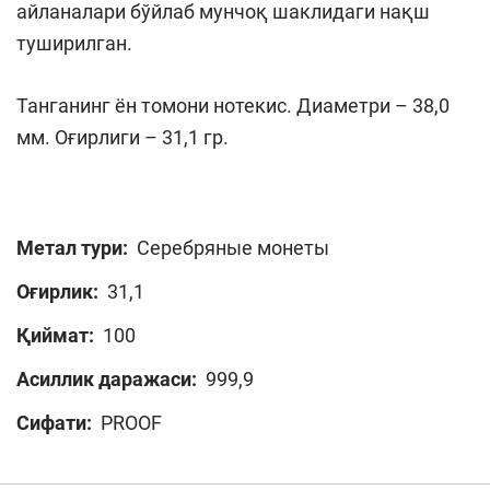
айланалари бўйлаб мунчоқ шаклидаги нақш
туширилган.
Танганинг ён томони нотекис. Диаметри – 38,0
мм. Оғирлиги – 31,1 гр.
Метал тури:
Серебряные монеты
Оғирлик:
31,1
Қиймат:
100
Асиллик даражаси:
999,9
Сифати:
PROOF