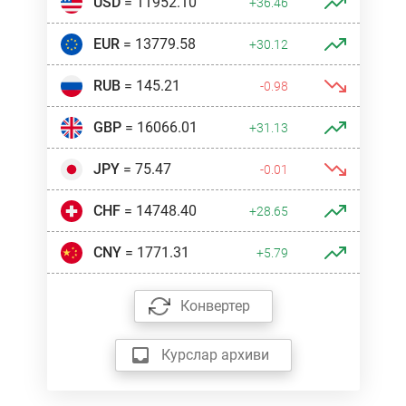
USD
= 11952.10
+36.46
EUR
= 13779.58
+30.12
RUB
= 145.21
-0.98
GBP
= 16066.01
+31.13
JPY
= 75.47
-0.01
CHF
= 14748.40
+28.65
CNY
= 1771.31
+5.79
Конвертер
Курслар архиви