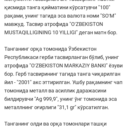
қисмида танга қийматини кўрсатувчи "100"
рақами, унинг тагида эса валюта номи "SOʻM"
мавжуд. Тасвир атрофида "OʻZBEKISTON
MUSTAQILLIGINING 10 YILLIGI" деган матн бор.
Танганинг орқа томонида Ўзбекистон
Республикаси герби тасвирланган бўлиб, унинг
атрофида "OʻZBEKISTON MARKAZIY BANKI" ёзуви
бор. Герб тасвирининг тагида танга чиқарилган
йил - "2001" акс эттирилган. Ушбу рақамнинг чап
томонида металл ва асиллик даражасини
билдирувчи "Аg 999,9", унинг ўнг томонида эса
металлнинг оғирлиги "31,1 gr" кўрсатилган.
Танганинг олди ва орқа томонлари ташқи