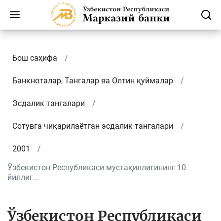
Бош саҳифа
Банкноталар, Тангалар ва Олтин қуймалар
Эсдалик тангалари
Сотувга чиқарилаётган эсдалик тангалари
2001
Ўзбекистон Республикаси мустақиллигининг 10
йиллиг...
Ўзбекистон Республикаси