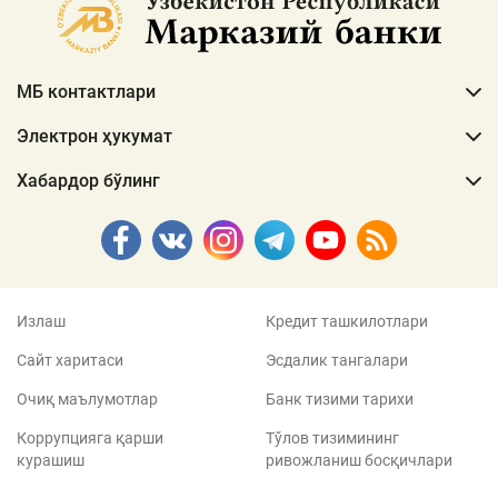
МБ контактлари
Электрон ҳукумат
Хабардор бўлинг
Излаш
Кредит ташкилотлари
Сайт харитаси
Эсдалик тангалари
Очиқ маълумотлар
Банк тизими тарихи
Коррупцияга қарши
Тўлов тизимининг
курашиш
ривожланиш босқичлари