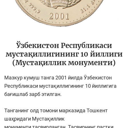
Ўзбекистон Республикаси
мустақиллигининг 10 йиллиги
(Мустақиллик монументи)
Мазкур кумуш танга 2001 йилда Ўзбекистон
Республикаси мустақиллигининг 10 йиллигига
бағишлаб зарб этилган.
Танганинг олд томони марказида Тошкент
шаҳридаги Мустақиллик
монументи тасвирланган. Тасвирнинг пастки