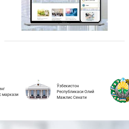
Ўзбекистон
инг
Республикаси Олий
с маркази
Мажлис Сенати