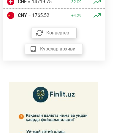
CHF
= 14719.75
+32.09
CNY
= 1765.52
+4.29
Конвертер
Курслар архиви