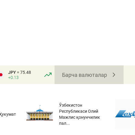
JPY
= 75.48
Барча валюталар
+0.13
Ўзбекистон
Республикаси Олий
Ҳукумат
Мажлис қонунчилик
пал...