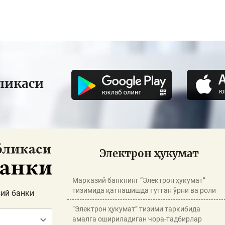
ликаси
Электрон ҳукумат
Марказий банкнинг “Электрон ҳукумат”
тизимида қатнашишда тутган ўрни ва роли
ий банки
“Электрон ҳукумат” тизими таркибида
амалга ошириладиган чора-тадбирлар