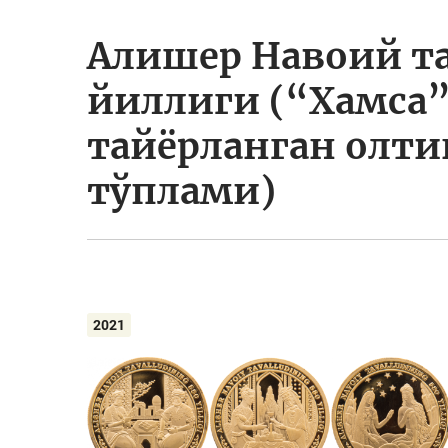
Алишер Навоий т
йиллиги (“Хамса”
тайёрланган олти
тўплами)
2021