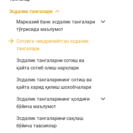
Эсдалик тангалари
Марказий банк эсдалик тангалари
тўғрисида маълумот
Сотувга чиқарилаётган эсдалик
тангалари
Эсдалик тангаларни сотиш ва
қайта сотиб олиш нархлари
Эсдалик тангаларининг сотиш ва
қайта харид қилиш шохобчалари
Эсдалик тангаларининг қолдиғи
бўйича маълумот
Эсдалик тангаларини сақлаш
бўйича тавсиялар