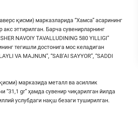
(аверс қисми) марказларида “Хамса” асарининг
 акс эттирилган. Барча сувенирларнинг
SHER NAVOIY TAVALLUDINING 580 YILLIGI”
ининг тегишли достонига мос келадиган
LAYLI VA MAJNUN”, “SAB’AI SAYYOR”, “SADDI
 қисми) марказида металл ва асиллик
чи “31,1 gr” ҳамда сувенир чиқарилган йилда
иллий услубдаги нақш безаги туширилган.