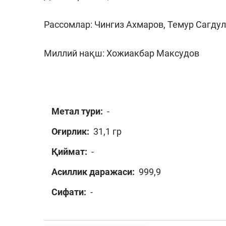
Рассомлар: Чингиз Ахмаров, Темур Сагду
Миллий нақш: Хожиакбар Максудов
Метал тури:
-
Оғирлик:
31,1 гр
Қиймат:
-
Асиллик даражаси:
999,9
Сифати:
-