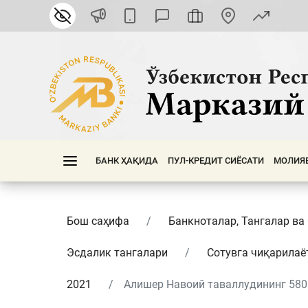
БАНК ҲАҚИДА
ПУЛ-КРЕДИТ СИЁСАТИ
МОЛИЯ
Бош саҳифа
Банкноталар, Тангалар ва
Эсдалик тангалари
Сотувга чиқарилаё
2021
Алишер Навоий таваллудининг 580 й