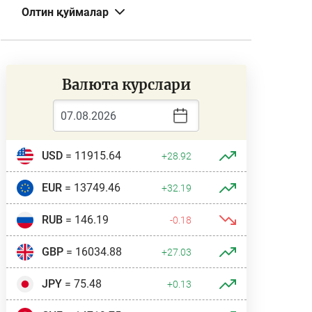
Олтин қуймалар
Валюта курслари
USD
= 11915.64
+28.92
EUR
= 13749.46
+32.19
RUB
= 146.19
-0.18
GBP
= 16034.88
+27.03
JPY
= 75.48
+0.13