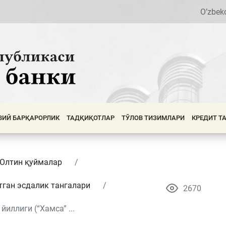
O’zbek
ВИЙ БАРҚАРОРЛИК
ТАДҚИҚОТЛАР
ТЎЛОВ ТИЗИМЛАРИ
КРЕДИТ Т
 Олтин қуймалар
тган эсдалик тангалари
2670
иллиги (“Хамса” ...