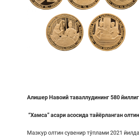
Алишер Навоий таваллудининг 580 йилли
“Хамса” асари асосида тайёрланган олти
Мазкур олтин сувенир тўплами 2021 йилд