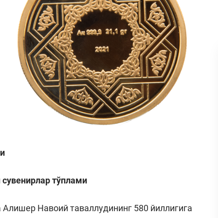
ги
н сувенирлар тўплами
а Алишер Навоий таваллудининг 580 йиллигига