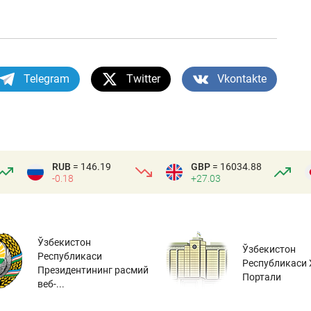
Telegram
Twitter
Vkontakte
RUB
= 146.19
GBP
= 16034.88
-0.18
+27.03
Ўзбекистон
Ўзбекистон
Республикаси
Республикаси 
Президентининг расмий
Портали
веб-...