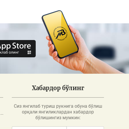
Хабардор бўлинг
Сиз янгилаб туриш рукнига обуна бўлиш
орқали янгиликлардан хабардор
бўлишингиз мумкин: