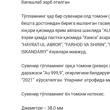
бағишлаб зарб этилган.
Тўпламнинг ҳар бир сувенири олд томони 
бешта достонидан бирига ишланган тасвир
юқори қисмида ярим айлана шаклида “ALI
ёзуви ҳамда пастки қисмида “Хамса” асар
“HAYRAT-UL-ABROR”, “FARHOD VA SHIRIN”, “
ISKANDARIY” ёзувлари мавжуд.
Сувенир тўпламнинг орқа томони (реверс
даражаси “Au 999,9”, оғирлигини билдирув
“2021” кўрсатилган. Уларнинг атрофида м
Сувенир тўпламнинг ён томони нотекис.
Диаметри – 38,0 мм