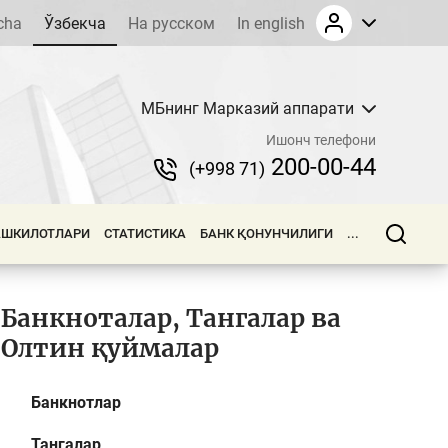
cha
Ўзбекча
На русском
In english
МБнинг Марказий аппарати
Ишонч телефони
200-00-44
(+998 71)
АШКИЛОТЛАРИ
СТАТИСТИКА
БАНК ҚОНУНЧИЛИГИ
...
Банкноталар, Тангалар ва
Олтин қуймалар
Банкнотлар
Тангалар