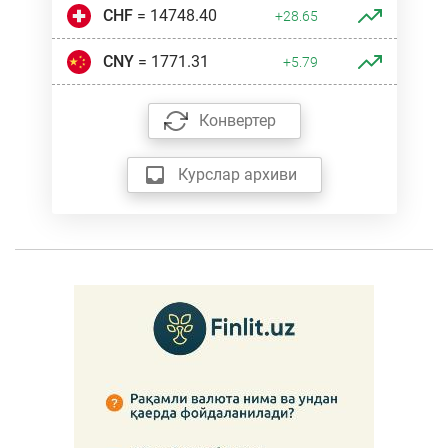
CHF
= 14748.40
+28.65
CNY
= 1771.31
+5.79
Конвертер
Курслар архиви