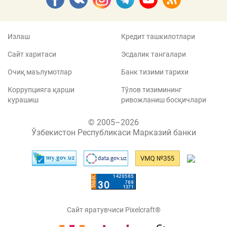
Излаш
Кредит ташкилотлари
Сайт харитаси
Эсдалик тангалари
Очиқ маълумотлар
Банк тизими тарихи
Коррупцияга қарши
Тўлов тизимининг
курашиш
ривожланиш босқичлари
© 2005–2026
Ўзбекистон Республикаси Марказий банки
Сайт яратувчиси Pixelcraft®