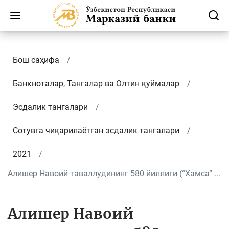
Бош саҳифа
Банкноталар, Тангалар ва Олтин қуймалар
Эсдалик тангалари
Сотувга чиқарилаётган эсдалик тангалари
2021
Алишер Навоий таваллудининг 580 йиллиги (“Хамса” ...
Алишер Навоий