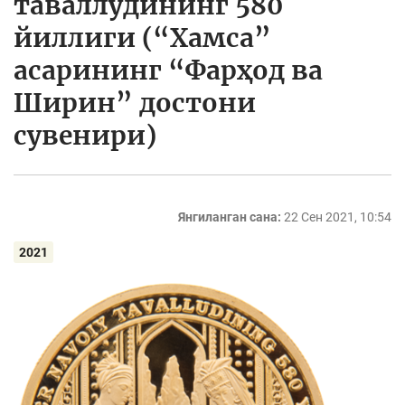
таваллудининг 580
йиллиги (“Хамса”
асарининг “Фарҳод ва
Ширин” достони
сувенири)
Янгиланган сана:
22 Сен 2021, 10:54
2021