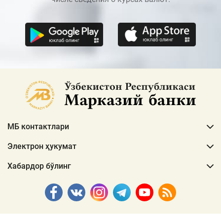
МБ контактлари
Электрон ҳукумат
Хабардор бўлинг