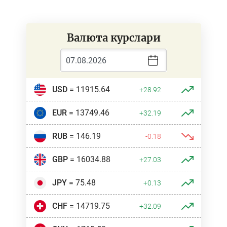
Валюта курслари
USD
= 11915.64
+28.92
EUR
= 13749.46
+32.19
RUB
= 146.19
-0.18
GBP
= 16034.88
+27.03
JPY
= 75.48
+0.13
CHF
= 14719.75
+32.09