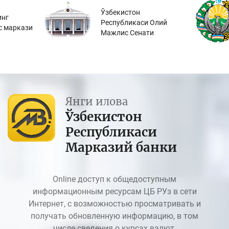
Ўзбекистон
инг
Республикаси Олий
с маркази
Мажлис Сенати
Янги илова
Ўзбекистон
Республикаси
Марказий банки
Online доступ к общедоступным
информационным ресурсам ЦБ РУз в сети
Интернет, с возможностью просматривать и
получать обновленную информацию, в том
числе сведения о курсах валют.