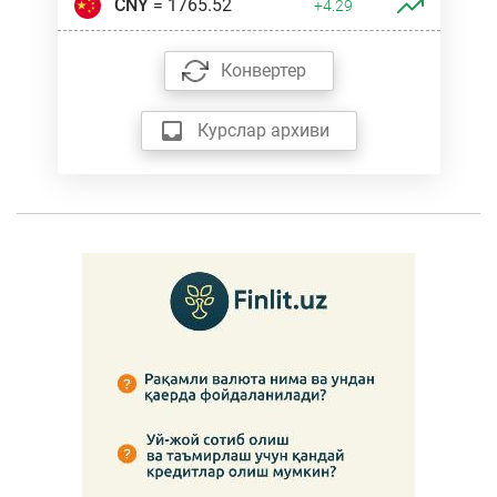
CNY
= 1765.52
+4.29
Конвертер
Курслар архиви