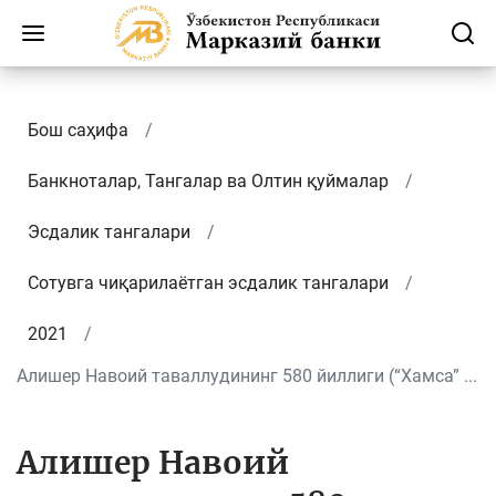
Бош саҳифа
Банкноталар, Тангалар ва Олтин қуймалар
Эсдалик тангалари
Сотувга чиқарилаётган эсдалик тангалари
2021
Алишер Навоий таваллудининг 580 йиллиги (“Хамса” ...
Алишер Навоий