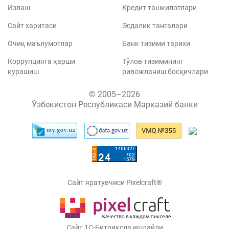
Излаш
Кредит ташкилотлари
Сайт харитаси
Эсдалик тангалари
Очиқ маълумотлар
Банк тизими тарихи
Коррупцияга қарши
Тўлов тизимининг
курашиш
ривожланиш босқичлари
© 2005–2026
Ўзбекистон Республикаси Марказий банки
Сайт яратувчиси Pixelcraft®
Сайт 1C-Битриксда ишлайди