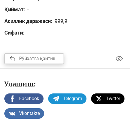
Қиймат:
-
Асиллик даражаси:
999,9
Сифати:
-
Рўйхатга қайтиш
Улашиш:
Facebook
Telegram
Twitter
Vkontakte