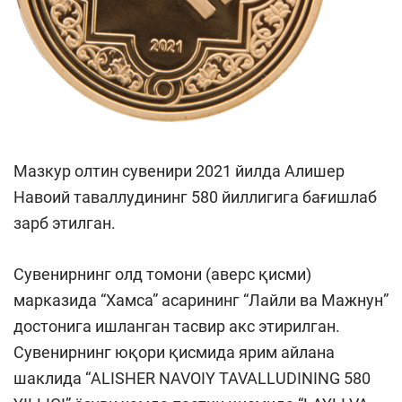
Мазкур олтин сувенири 2021 йилда Алишер
Навоий таваллудининг 580 йиллигига бағишлаб
зарб этилган.
Сувенирнинг олд томони (аверс қисми)
марказида “Хамса” асарининг “Лайли ва Мажнун”
достонига ишланган тасвир акс этирилган.
Сувенирнинг юқори қисмида ярим айлана
шаклида “ALISHER NAVOIY TAVALLUDINING 580