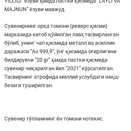
YILLIGI” ёзуви ҳамда пастки қисмида “LAYLI VA
MAJNUN” ёзуви мавжуд.
Сувенирнинг орқа томони (реверс қисми)
марказида китоб қўйилган лавҳ тасвирланган
бўлиб, унинг чап қисмида металл ва асиллик
даражаси “Au 999,9”, ўнг қисмида оғирлигини
билдирувчи “20 gr” ҳамда пастки қисмида
сувенир чиқарилган йил “2021” кўрсатилган.
Тасвирнинг атрофида миллий услубдаги нақш
безаги туширилган.
Сувенир тўпламнинг ён томони нотекис.