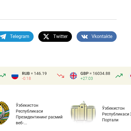
Telegram
Twitter
Vkontakte
RUB
= 146.19
GBP
= 16034.88
-0.18
+27.03
Ўзбекистон
Ўзбекистон
Республикаси
Республикаси 
Президентининг расмий
Портали
веб-...