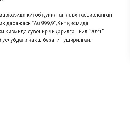
марказида китоб қўйилган лавҳ тасвирланган
ик даражаси “Au 999,9”, ўнг қисмида
ки қисмида сувенир чиқарилган йил “2021”
й услубдаги нақш безаги туширилган.