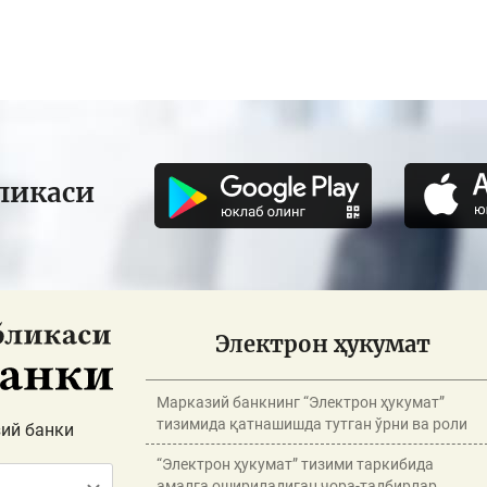
ликаси
Электрон ҳукумат
Марказий банкнинг “Электрон ҳукумат”
тизимида қатнашишда тутган ўрни ва роли
ий банки
“Электрон ҳукумат” тизими таркибида
амалга ошириладиган чора-тадбирлар