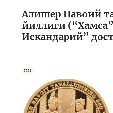
Алишер Навоий т
йиллиги (“Хамса”
Искандарий” дост
2021