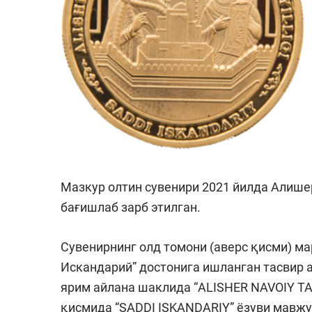
Мазкур олтин сувенири 2021 йилда Алише
бағишлаб зарб этилган.
Сувенирнинг олд томони (аверс қисми) ма
Искандарий” достонига ишланган тасвир 
ярим айлана шаклида “ALISHER NAVOIY TAV
қисмида “SADDI ISKANDARIY” ёзуви мавжу