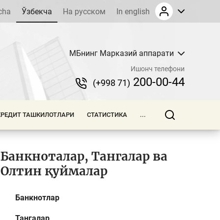
cha
Ўзбекча
На русском
In english
МБнинг Марказий аппарати
Ишонч телефони
200-00-44
(+998 71)
КРЕДИТ ТАШКИЛОТЛАРИ
СТАТИСТИКА
...
Банкноталар, Тангалар ва
Олтин қуймалар
Банкнотлар
Тангалар