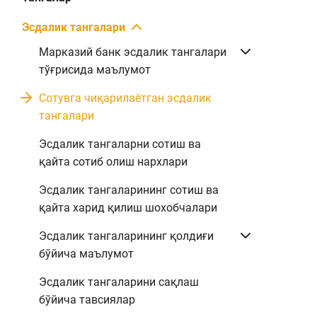
Эсдалик тангалари
Марказий банк эсдалик тангалари
тўғрисида маълумот
Сотувга чиқарилаётган эсдалик
тангалари
Эсдалик тангаларни сотиш ва
қайта сотиб олиш нархлари
Эсдалик тангаларининг сотиш ва
қайта харид қилиш шохобчалари
Эсдалик тангаларининг қолдиғи
бўйича маълумот
Эсдалик тангаларини сақлаш
бўйича тавсиялар