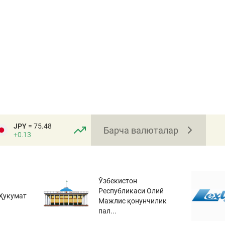
JPY
= 75.48
Барча валюталар
+0.13
Ўзбекистон
Республикаси Олий
Ҳукумат
Мажлис қонунчилик
пал...