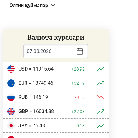
Олтин қуймалар
Валюта курслари
USD
= 11915.64
+28.92
EUR
= 13749.46
+32.19
RUB
= 146.19
-0.18
GBP
= 16034.88
+27.03
JPY
= 75.48
+0.13