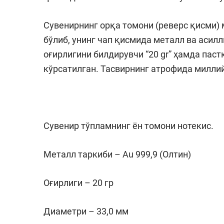
Сувенирнинг орқа томони (реверс қисми) 
бўлиб, унинг чап қисмида металл ва асилл
оғирлигини билдирувчи “20 gr” ҳамда паст
кўрсатилган. Тасвирнинг атрофида милли
Сувенир тўпламнинг ён томони нотекис.
Металл таркиби – Au 999,9 (Олтин)
Оғирлиги – 20 гр
Диаметри – 33,0 мм