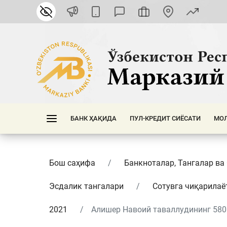
БАНК ҲАҚИДА
ПУЛ-КРЕДИТ СИЁСАТИ
МОЛ
Бош саҳифа
Банкноталар, Тангалар ва
Эсдалик тангалари
Сотувга чиқарилаё
2021
Алишер Навоий таваллудининг 580 й