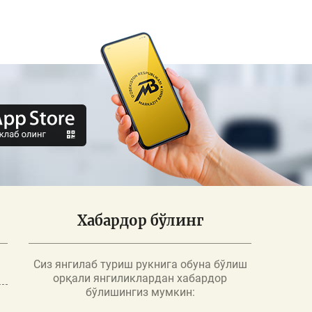
Хабардор бўлинг
Сиз янгилаб туриш рукнига обуна бўлиш
орқали янгиликлардан хабардор
бўлишингиз мумкин: