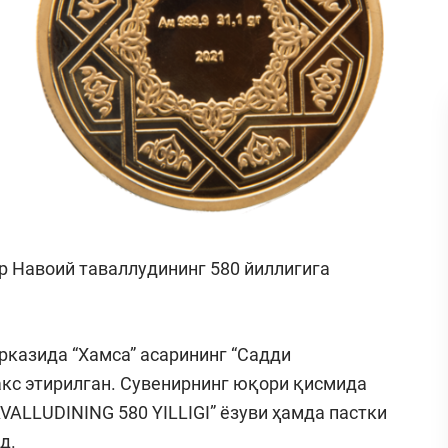
р Навоий таваллудининг 580 йиллигига
рказида “Хамса” асарининг “Садди
акс этирилган. Сувенирнинг юқори қисмида
ALLUDINING 580 YILLIGI” ёзуви ҳамда пастки
д.