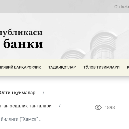
O’zbek
ИЯВИЙ БАРҚАРОРЛИК
ТАДҚИҚОТЛАР
ТЎЛОВ ТИЗИМЛАРИ
 Олтин қуймалар
тган эсдалик тангалари
1898
иллиги (“Хамса” ...