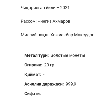
Чиқарилган йили – 2021
Рассом: Чингиз Ахмаров
Миллий нақш: Хожиакбар Максудов
Метал тури:
Золотые монеты
Оғирлик:
20 гр
Қиймат:
-
Асиллик даражаси:
999,9
Сифати:
-