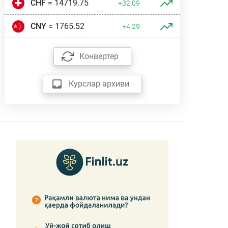
CHF
= 14719.75
+32.09
CNY
= 1765.52
+4.29
Конвертер
Курслар архиви