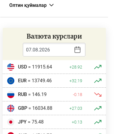
Олтин қуймалар
Валюта курслари
USD
= 11915.64
+28.92
EUR
= 13749.46
+32.19
RUB
= 146.19
-0.18
GBP
= 16034.88
+27.03
JPY
= 75.48
+0.13