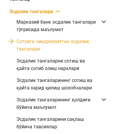
Эсдалик тангалари
Марказий банк эсдалик тангалари
тўғрисида маълумот
Сотувга чиқарилаётган эсдалик
тангалари
Эсдалик тангаларни сотиш ва
қайта сотиб олиш нархлари
Эсдалик тангаларининг сотиш ва
қайта харид қилиш шохобчалари
Эсдалик тангаларининг қолдиғи
бўйича маълумот
Эсдалик тангаларини сақлаш
бўйича тавсиялар