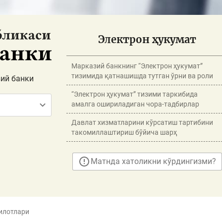
Электрон ҳукумат
Марказий банкнинг “Электрон ҳукумат”
тизимида қатнашишда тутган ўрни ва роли
ий банки
“Электрон ҳукумат” тизими таркибида
амалга ошириладиган чора-тадбирлар
Давлат хизматларини кўрсатиш тартибини
такомиллаштириш бўйича шарҳ
Матнда хатоликни кўрдингизми?
илотлари