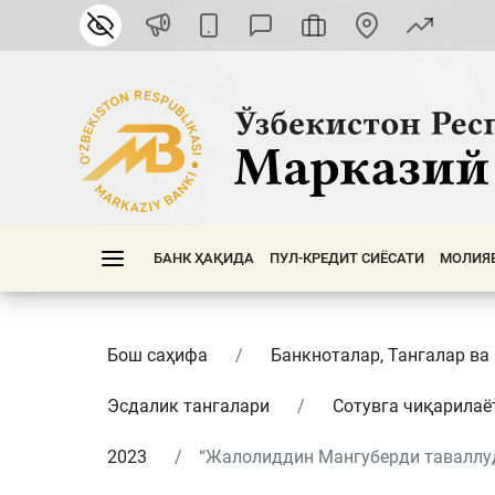
БАНК ҲАҚИДА
ПУЛ-КРЕДИТ СИЁСАТИ
МОЛИЯ
Бош саҳифа
Банкноталар, Тангалар ва
Эсдалик тангалари
Сотувга чиқарилаё
2023
“Жалолиддин Мангуберди таваллуд