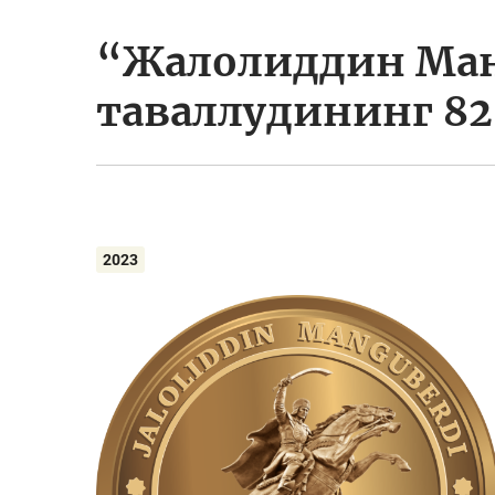
“Жалолиддин Ман
таваллудининг 8
2023