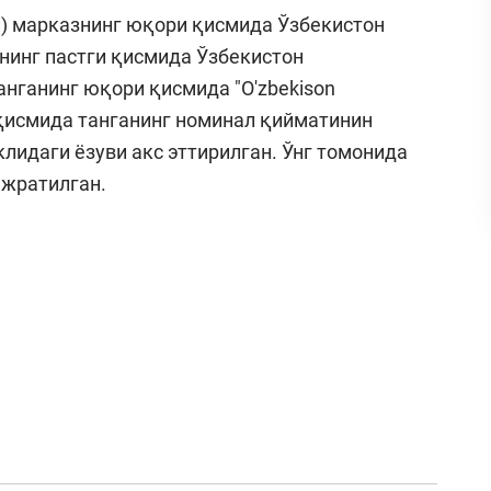
и) марказнинг юқори қисмида Ўзбекистон
унинг пастги қисмида Ўзбекистон
анганинг юқори қисмида "O'zbekison
и қисмида танганинг номинал қийматинин
клидаги ёзуви акс эттирилган. Ўнг томонида
 ажратилган.