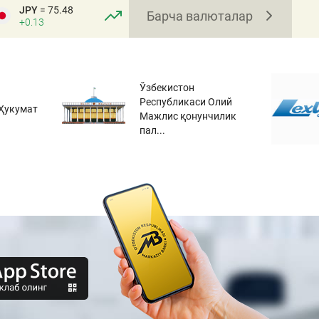
JPY
= 75.48
Барча валюталар
+0.13
Ўзбекистон
Республикаси Олий
Ҳукумат
Мажлис қонунчилик
пал...