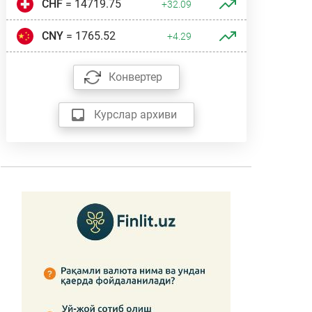
CHF
= 14719.75
+32.09
CNY
= 1765.52
+4.29
Конвертер
Курслар архиви