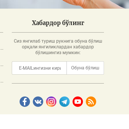
Хабардор бўлинг
Сиз янгилаб туриш рукнига обуна бўлиш
орқали янгиликлардан хабардор
бўлишингиз мумкин:
Обуна бўлиш