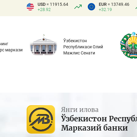
USD
= 11915.64
EUR
= 13749.46
+28.92
+32.19
Ўзбекистон
нинг
Республикаси Олий
урс маркази
Мажлис Сенати
Янги илова
Ўзбекистон Респуб
Марказий банки