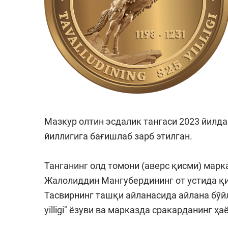
Мазкур олтин эсдалик тангаси 2023 йилд
йиллигига бағишлаб зарб этилган.
Танганинг олд томони (аверс қисми) марк
Жалолиддин Мангубердининг от устида қи
Тасвирнинг ташқи айланасида айлана бўйлаб
yilligi" ёзуви ва марказда сракарданинг ҳ