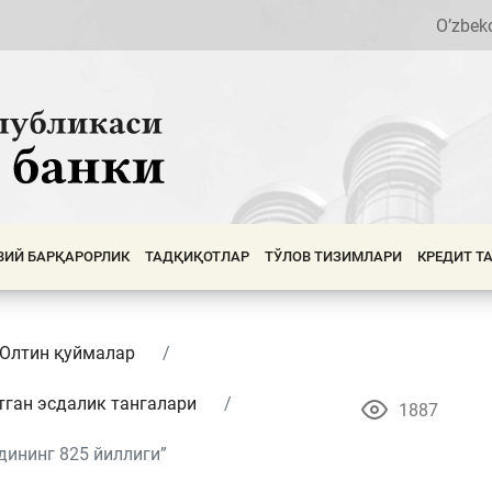
O’zbek
ВИЙ БАРҚАРОРЛИК
ТАДҚИҚОТЛАР
ТЎЛОВ ТИЗИМЛАРИ
КРЕДИТ Т
 Олтин қуймалар
тган эсдалик тангалари
1887
ининг 825 йиллиги”