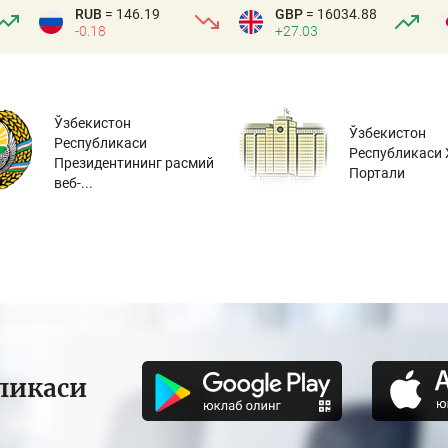
RUB
= 146.19
GBP
= 16034.88
-0.18
+27.03
Ўзбекистон
Ўзбекистон
Республикаси
Республикаси 
Президентининг расмий
Портали
веб-...
ликаси