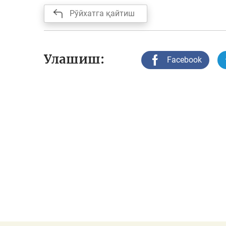
Рўйхатга қайтиш
Улашиш:
Facebook