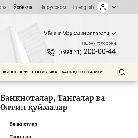
cha
Ўзбекча
На русском
In english
МБнинг Марказий аппарати
Ишонч телефони
200-00-44
(+998 71)
АШКИЛОТЛАРИ
СТАТИСТИКА
БАНК ҚОНУНЧИЛИГИ
...
Банкноталар, Тангалар ва
Олтин қуймалар
Банкнотлар
Тангалар