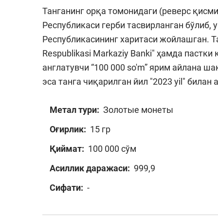
Танганинг орқа томонидаги (реверс қисм
Республикаси герби тасвирланган бўлиб, 
Республикасининг харитаси жойлашган. Т
Respublikasi Markaziy Banki" ҳамда пастк
англатувчи “100 000 so'm” ярим айлана ша
эса танга чиқарилган йил "2023 yil" билан
Метал тури:
Золотые монеты
Оғирлик:
15 гр
Қиймат:
100 000 сўм
Асиллик даражаси:
999,9
Сифати:
-