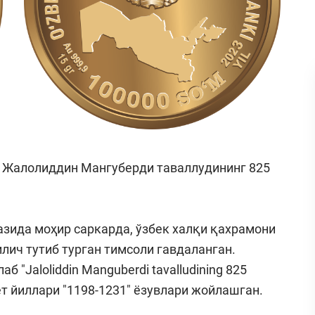
а Жалолиддин Мангуберди таваллудининг 825
азида моҳир саркарда, ўзбек халқи қахрамони
лич тутиб турган тимсоли гавдаланган.
 "Jaloliddin Manguberdi tavalludining 825
аёт йиллари "1198-1231" ёзувлари жойлашган.