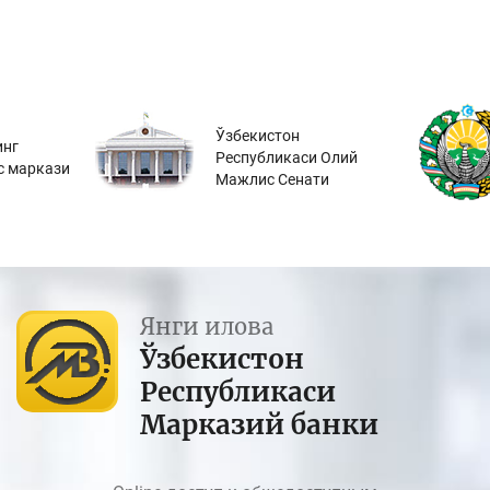
Ўзбекистон
инг
Республикаси Олий
с маркази
Мажлис Сенати
Янги илова
Ўзбекистон
Республикаси
Марказий банки