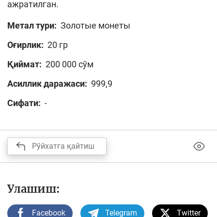
ажратилган.
Метал тури:
Золотые монеты
Оғирлик:
20 гр
Қиймат:
200 000 сўм
Асиллик даражаси:
999,9
Сифати:
-
Рўйхатга қайтиш
Улашиш:
Facebook
Telegram
Twitter