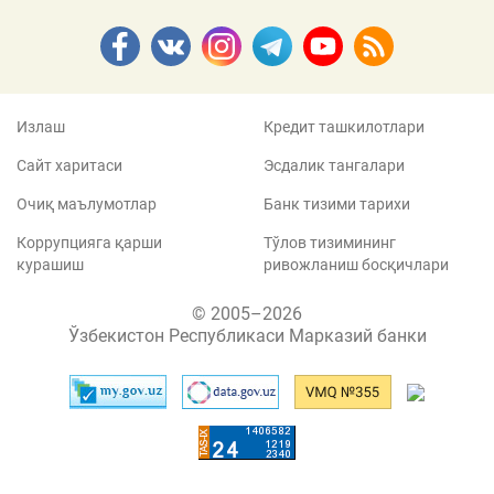
Излаш
Кредит ташкилотлари
Сайт харитаси
Эсдалик тангалари
Очиқ маълумотлар
Банк тизими тарихи
Коррупцияга қарши
Тўлов тизимининг
курашиш
ривожланиш босқичлари
© 2005–2026
Ўзбекистон Республикаси Марказий банки