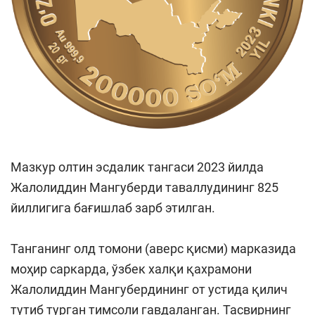
Мазкур олтин эсдалик тангаси 2023 йилда
Жалолиддин Мангуберди таваллудининг 825
йиллигига бағишлаб зарб этилган.
Танганинг олд томони (аверс қисми) марказида
моҳир саркарда, ўзбек халқи қахрамони
Жалолиддин Мангубердининг от устида қилич
тутиб турган тимсоли гавдаланган. Тасвирнинг