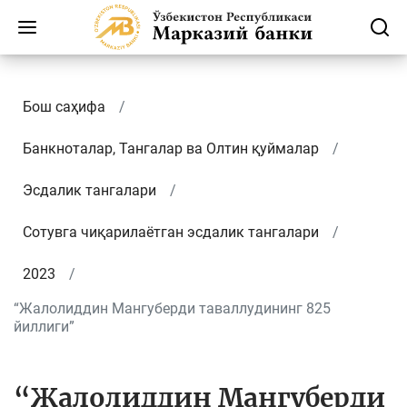
Бош саҳифа
Банкноталар, Тангалар ва Олтин қуймалар
Эсдалик тангалари
Сотувга чиқарилаётган эсдалик тангалари
2023
“Жалолиддин Мангуберди таваллудининг 825
йиллиги”
“Жалолиддин Мангуберди