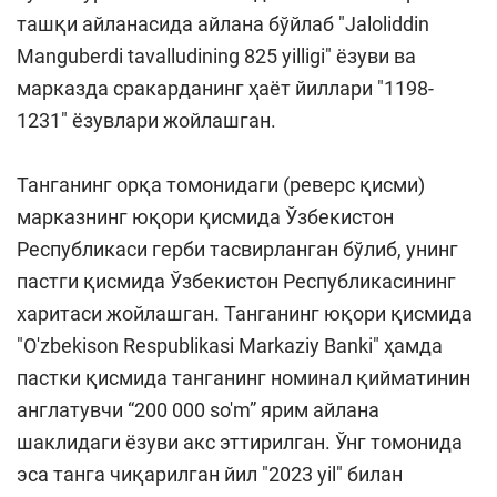
ташқи айланасида айлана бўйлаб "Jaloliddin
Manguberdi tavalludining 825 yilligi" ёзуви ва
марказда сракарданинг ҳаёт йиллари "1198-
1231" ёзувлари жойлашган.
Танганинг орқа томонидаги (реверс қисми)
марказнинг юқори қисмида Ўзбекистон
Республикаси герби тасвирланган бўлиб, унинг
пастги қисмида Ўзбекистон Республикасининг
харитаси жойлашган. Танганинг юқори қисмида
"O'zbekison Respublikasi Markaziy Banki" ҳамда
пастки қисмида танганинг номинал қийматинин
англатувчи “200 000 so'm” ярим айлана
шаклидаги ёзуви акс эттирилган. Ўнг томонида
эса танга чиқарилган йил "2023 yil" билан