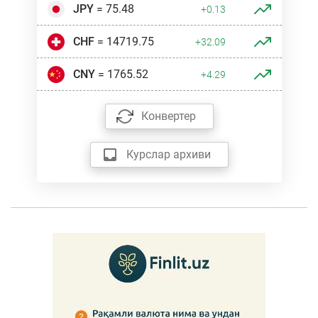
JPY
= 75.48
+0.13
CHF
= 14719.75
+32.09
CNY
= 1765.52
+4.29
Конвертер
Курслар архиви