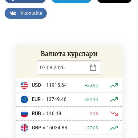
Vkontakte
Валюта курслари
USD
= 11915.64
+28.92
EUR
= 13749.46
+32.19
RUB
= 146.19
-0.18
GBP
= 16034.88
+27.03