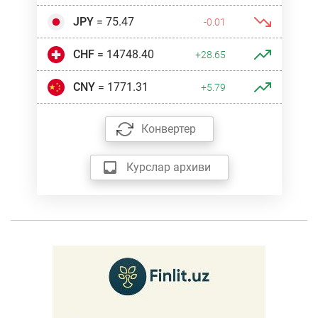
JPY
= 75.47
-0.01
CHF
= 14748.40
+28.65
CNY
= 1771.31
+5.79
Конвертер
Курслар архиви