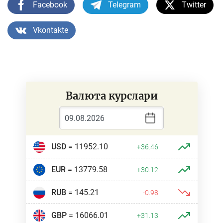
Facebook
Telegram
Twitter
Vkontakte
Валюта курслари
USD
= 11952.10
+36.46
EUR
= 13779.58
+30.12
RUB
= 145.21
-0.98
GBP
= 16066.01
+31.13