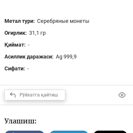
Метал тури:
Серебряные монеты
Оғирлик:
31,1 гр
Қиймат:
-
Асиллик даражаси:
Ag 999,9
Сифати:
-
Рўйхатга қайтиш
Улашиш: