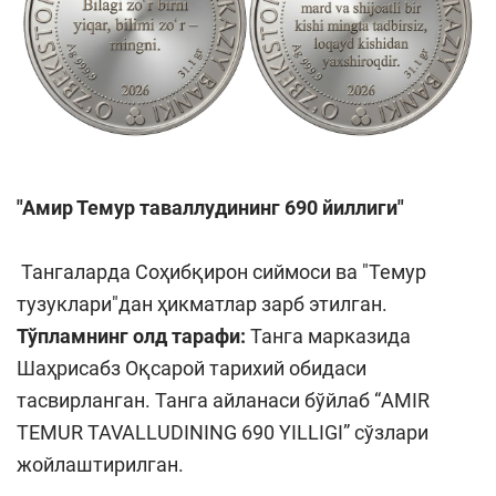
"Амир Темур таваллудининг 690 йиллиги"
Тангаларда Соҳибқирон сиймоси ва "Темур
тузуклари"дан ҳикматлар зарб этилган.
Т
ў
пламнинг олд тарафи:
Танга марказида
Шаҳрисабз Оқсарой тарихий обидаси
тасвирланган. Танга айланаси бўйлаб “AMIR
TEMUR TAVALLUDINING 690 YILLIGI” сўзлари
жойлаштирилган.