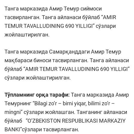
Танга марказида Амир Темур сиймоси
тасвирланган. Танга айланаси бўйлаб “AMIR
TEMUR TAVALLUDINING 690 YILLIGI” сўзлари
жойлаштирилган.
Танга марказида Самарқанддаги Амир Темур
мақбараси биноси тасвирланган. Танга айланаси
бўйлаб “AMIR TEMUR TAVALLUDINING 690 YILLIGI”
сўзлари жойлаштирилган.
Т
ў
пламнинг орқа тарафи:
Танга марказида Амир
Темурнинг “Bilagi zo‘r – birni yiqar, bilimi zo‘r –
mingni” сўзлари жойлашган. Танганинг айланаси
бўйлаб “O‘ZBEKISTON RESPUBLIKASI MARKAZIY
BANKI”сўзлари тасвирланган.