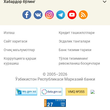
Хабардор бўлинг
Излаш
Кредит ташкилотлари
Сайт харитаси
Эсдалик тангалари
Очиқ маълумотлар
Банк тизими тарихи
Коррупцияга қарши
Тўлов тизимининг
курашиш
ривожланиш босқичлари
© 2005–2026
Ўзбекистон Республикаси Марказий банки