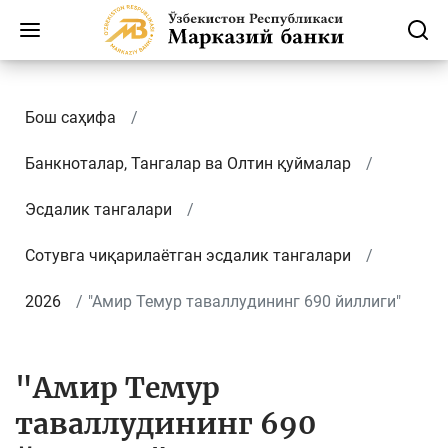
Бош саҳифа
Банкноталар, Тангалар ва Олтин қуймалар
Эсдалик тангалари
Сотувга чиқарилаётган эсдалик тангалари
2026
"Амир Темур таваллудининг 690 йиллиги"
"Амир Темур
таваллудининг 690