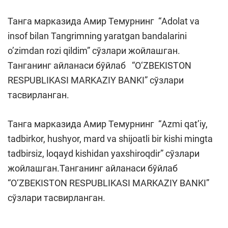
Танга марказида Амир Темурнинг “Adolat va
insof bilan Tangrimning yaratgan bandalarini
o’zimdan rozi qildim” сўзлари жойлашган.
Танганинг айланаси бўйлаб “O‘ZBEKISTON
RESPUBLIKASI MARKAZIY BANKI” сўзлари
тасвирланган.
Танга марказида Амир Темурнинг “Azmi qat’iy,
tadbirkor, hushyor, mard va shijoatli bir kishi mingta
tadbirsiz, loqayd kishidan yaxshiroqdir” сўзлари
жойлашган.Танганинг айланаси бўйлаб
“O‘ZBEKISTON RESPUBLIKASI MARKAZIY BANKI”
сўзлари тасвирланган.