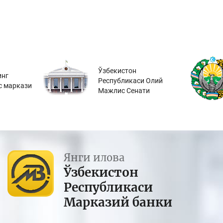
Ўзбекистон
инг
Республикаси Олий
с маркази
Мажлис Сенати
Янги илова
Ўзбекистон
Республикаси
Марказий банки