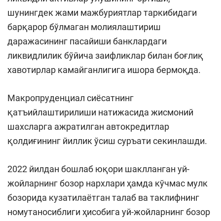
шунингдек жами мажбуриятлар таркибидаги
барқарор бўлмаган молиялаштириш
даражасининг пасайиши банклардаги
ликвидлилик бўйича заифликлар билан боғлиқ
хавотирлар камайганлигига ишора бермоқда.
Макропруденциал сиёсатнинг
қатъийлаштирилиши натижасида жисмоний
шахсларга ажратилган автокредитлар
қолдиғининг йиллик ўсиш суръати секинлашди.
2022 йилдан бошлаб юқори шаклланган уй-
жойларнинг бозор нархлари ҳамда кўчмас мулк
бозорида кузатилаётган талаб ва таклифнинг
номутаносиблиги ҳисобига уй-жойларнинг бозор