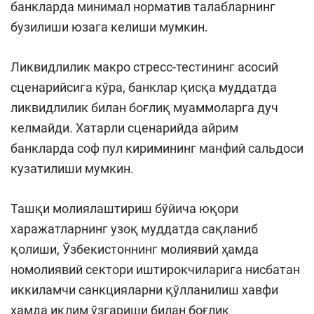
банкларда минимал норматив талабларнинг
бузилиши юзага келиши мумкин.
Ликвидлилик макро стресс-тестининг асосий
сценарийсига кўра, банклар қисқа муддатда
ликвидлилик билан боғлиқ муаммоларга дуч
келмайди. Хатарли сценарийда айрим
банкларда соф пул киримининг манфий сальдоси
кузатилиши мумкин.
Ташқи молиялаштириш бўйича юқори
харажатларнинг узоқ муддатда сақланиб
қолиши, Ўзбекистоннинг молиявий ҳамда
номолиявий сектори иштирокчиларига нисбатан
иккиламчи санкцияларни қўлланилиш хавфи
ҳамда иқлим ўзгариши билан боғлиқ