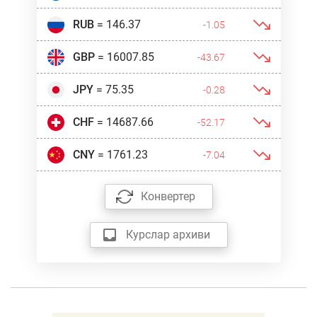
RUB
= 146.37
-1.05
GBP
= 16007.85
-43.67
JPY
= 75.35
-0.28
CHF
= 14687.66
-52.17
CNY
= 1761.23
-7.04
Конвертер
Курслар архиви