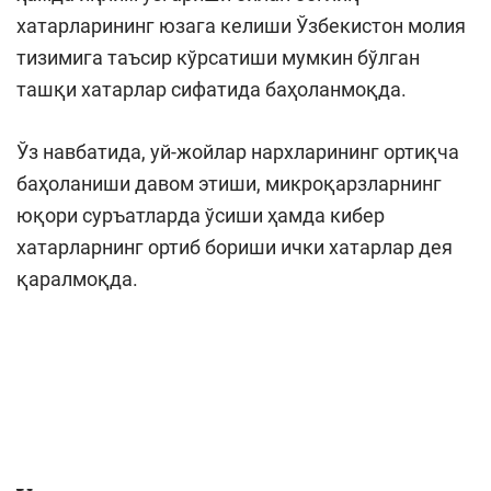
хатарларининг юзага келиши Ўзбекистон молия
тизимига таъсир кўрсатиши мумкин бўлган
ташқи хатарлар сифатида баҳоланмоқда.
Ўз навбатида, уй-жойлар нархларининг ортиқча
баҳоланиши давом этиши, микроқарзларнинг
юқори суръатларда ўсиши ҳамда кибер
хатарларнинг ортиб бориши ички хатарлар дея
қаралмоқда.