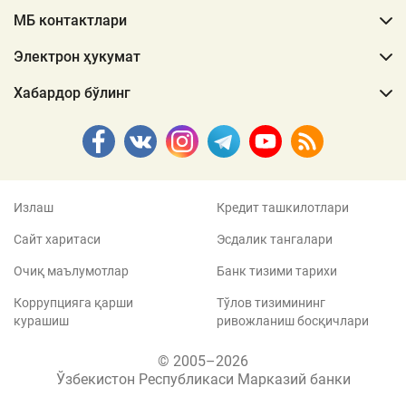
МБ контактлари
Электрон ҳукумат
Хабардор бўлинг
Излаш
Кредит ташкилотлари
Сайт харитаси
Эсдалик тангалари
Очиқ маълумотлар
Банк тизими тарихи
Коррупцияга қарши
Тўлов тизимининг
курашиш
ривожланиш босқичлари
© 2005–2026
Ўзбекистон Республикаси Марказий банки