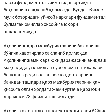
нархи фундаментал қийматидан ортиқча
баҳоланиш сақланиб қолмоқда. Бунда, кўчмас
мулк бозоридаги уй-жой нархлари фундаментал
бўлмаган омиллар ҳисобига юқори
шаклланмоқда.
Аҳолининг қарз мажбуриятларини бажариши
бўйича хавотирлар сақланиб қолмоқда.
Аҳолининг жами қарз юки даражасини аниқлаш
мақсадида ўтказилган сўровнома натижалари
банкдан кредит олган респондентларнинг
банкдан ташқари қарз мажбуриятларини ҳам
ҳисобга олган ҳолдаги жами ўртача қарз юки
даражаси 73 фоизни ташкил этди.
Аҳолига ажратилган ипотека кредитлари бўйича