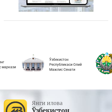
Ўзбекистон
инг
Республикаси Олий
с маркази
Мажлис Сенати
Янги илова
Ўзбекистон