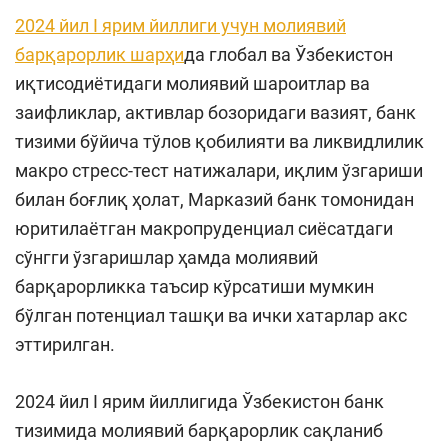
2024 йил I ярим йиллиги учун молиявий
барқарорлик шарҳи
да глобал ва Ўзбекистон
иқтисодиётидаги молиявий шароитлар ва
заифликлар, активлар бозоридаги вазият, банк
тизими бўйича тўлов қобилияти ва ликвидлилик
макро стресс-тест натижалари, иқлим ўзгариши
билан боғлиқ ҳолат, Марказий банк томонидан
юритилаётган макропруденциал сиёсатдаги
сўнгги ўзгаришлар ҳамда молиявий
барқарорликка таъсир кўрсатиши мумкин
бўлган потенциал ташқи ва ички хатарлар акс
эттирилган.
2024 йил I ярим йиллигида Ўзбекистон банк
тизимида молиявий барқарорлик сақланиб