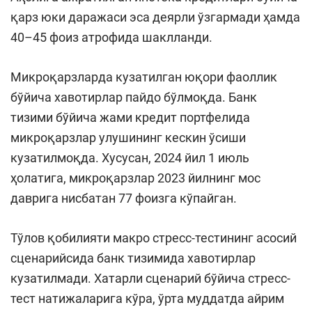
қарз юки даражаси эса деярли ўзгармади ҳамда
40–45 фоиз атрофида шаклланди.
Микроқарзларда кузатилган юқори фаоллик
бўйича хавотирлар пайдо бўлмоқда. Банк
тизими бўйича жами кредит портфелида
микроқарзлар улушининг кескин ўсиши
кузатилмоқда. Хусусан, 2024 йил 1 июль
ҳолатига, микроқарзлар 2023 йилнинг мос
даврига нисбатан 77 фоизга кўпайган.
Тўлов қобилияти макро стресс-тестининг асосий
сценарийсида банк тизимида хавотирлар
кузатилмади. Хатарли сценарий бўйича стресс-
тест натижаларига кўра, ўрта муддатда айрим