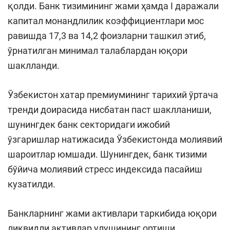
қолди. Банк тизимининг жами ҳамда I даражали
капитал монандлилик коэффициентлари мос
равишда 17,3 ва 14,2 фоизларни ташкил этиб,
ўрнатилган минимал талаблардан юқори
шаклланди.
Ўзбекистон хатар премиумининг тарихий ўртача
тренди доирасида нисбатан паст шаклланиши,
шунингдек банк секторидаги ижобий
ўзгаришлар натижасида Ўзбекистонда молиявий
шароитлар юмшади. Шунингдек, банк тизими
бўйича молиявий стресс индексида пасайиш
кузатилди.
Банкларнинг жами активлари таркибида юқори
ликвидли активлар улушининг ортиши,