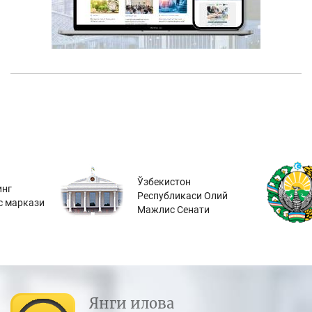
Ўзбекистон
инг
Республикаси Олий
с маркази
Мажлис Сенати
Янги илова