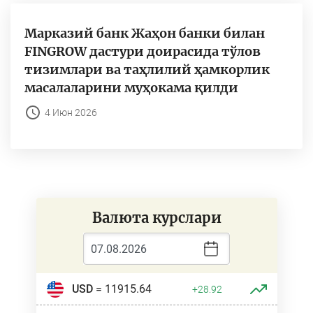
Марказий банк Жаҳон банки билан
FINGROW дастури доирасида тўлов
тизимлари ва таҳлилий ҳамкорлик
масалаларини муҳокама қилди
4 Июн 2026
Валюта курслари
USD
= 11915.64
+28.92