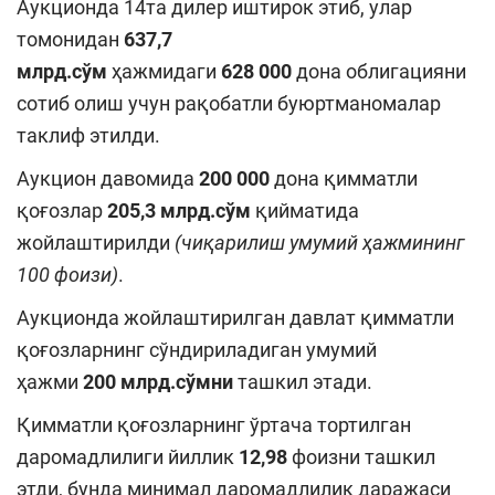
Аукционда 14та дилер иштирок этиб, улар
томонидан
637,7
млрд.сўм
ҳажмидаги
628 000
дона облигацияни
сотиб олиш учун рақобатли буюртманомалар
таклиф этилди.
Аукцион давомида
200 000
дона қимматли
қоғозлар
205,3 млрд.сўм
қийматида
жойлаштирилди
(чиқарилиш умумий ҳажмининг
100 фоизи)
.
Аукционда жойлаштирилган давлат қимматли
қоғозларнинг сўндириладиган умумий
ҳажми
200 млрд.сўмни
ташкил этади.
Қимматли қоғозларнинг ўртача тортилган
даромадлилиги йиллик
12,98
фоизни ташкил
этди, бунда минимал даромадлилик даражаси