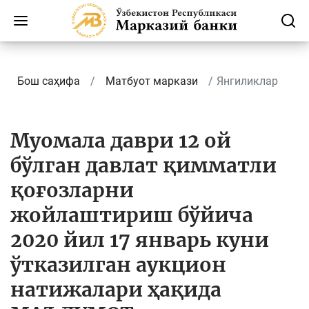
Бош саҳифа
Матбуот маркази
Янгиликлар
Муомала даври 12 ой
бўлган давлат қимматли
қоғозларни
жойлаштириш бўйича
2020 йил 17 январь куни
ўтказилган аукцион
натижалари ҳақида