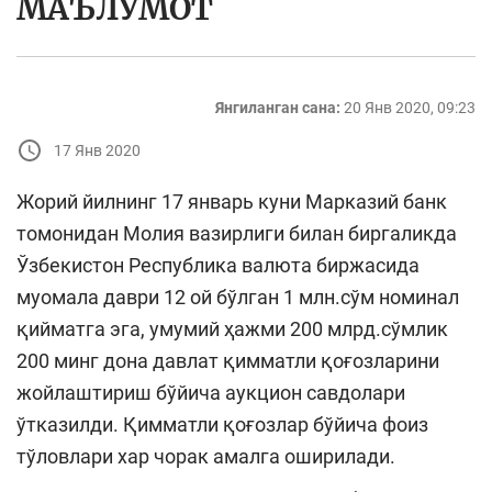
МАЪЛУМОТ
Янгиланган сана:
20 Янв 2020, 09:23
17 Янв 2020
Жорий йилнинг 17 январь куни Марказий банк
томонидан Молия вазирлиги билан биргаликда
Ўзбекистон Республика валюта биржасида
муомала даври 12 ой бўлган 1 млн.сўм номинал
қийматга эга, умумий ҳажми 200 млрд.сўмлик
200 минг дона давлат қимматли қоғозларини
жойлаштириш бўйича аукцион савдолари
ўтказилди. Қимматли қоғозлар бўйича фоиз
тўловлари хар чорак амалга оширилади.