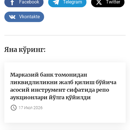
Facebook
Telegram
Twitter
Vkontakte
Яна кўринг:
Марказий банк томонидан
ликвидлиликни жалб қилиш бўйича
асосий инструмент сифатида репо
аукционлари йўлга қўйилди
17 Июл 2026