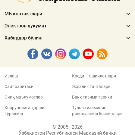
МБ контактлари
Электрон ҳукумат
Хабардор бўлинг
Излаш
Кредит ташкилотлари
Сайт харитаси
Эсдалик тангалари
Очиқ маълумотлар
Банк тизими тарихи
Коррупцияга қарши
Тўлов тизимининг
курашиш
ривожланиш босқичлари
© 2005–2026
Ўзбекистон Республикаси Марказий банки