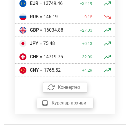
EUR
= 13749.46
+32.19
RUB
= 146.19
-0.18
GBP
= 16034.88
+27.03
JPY
= 75.48
+0.13
CHF
= 14719.75
+32.09
CNY
= 1765.52
+4.29
Конвертер
Курслар архиви