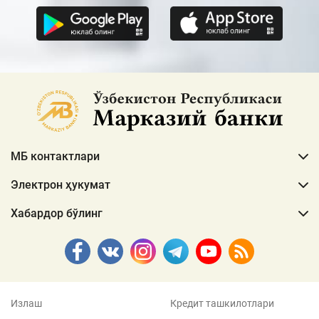
МБ контактлари
Электрон ҳукумат
Хабардор бўлинг
Излаш
Кредит ташкилотлари