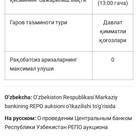
(13:00 гача)
Гаров таъминоти тури
Давлат
қимматли
қоғозлари
Рақобатсиз аризаларнинг
0
максимал улуши
O’zbekcha:
O‘zbekiston Respublikasi Markaziy
bankining REPO auksioni o‘tkazilishi to‘g‘risida
На русском:
О проведении Центральным банком
Республики Узбекистан РЕПО аукциона