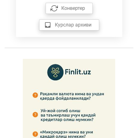
Конвертер
Курслар архиви