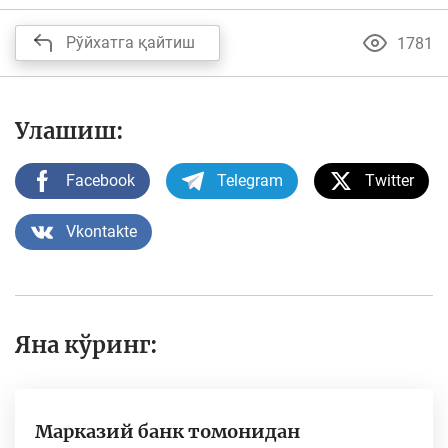
Рўйхатга қайтиш
1781
Улашиш:
Facebook
Telegram
Twitter
Vkontakte
Яна кўринг:
Марказий банк томонидан