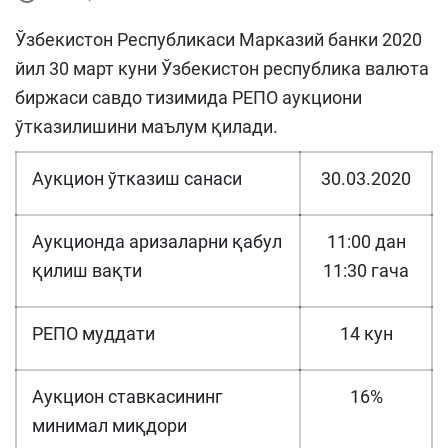
Ўзбекистон Республикаси Марказий банки 2020
йил 30 март куни Ўзбекистон республика валюта
биржаси савдо тизимида РЕПО аукциони
ўтказилишини маълум қилади.
Аукцион ўтказиш санаси
30.03.2020
Аукционда аризаларни қабул
11:00 дан
қилиш вақти
11:30 гача
РЕПО муддати
14 кун
Аукцион ставкасининг
16%
минимал миқдори