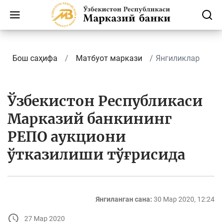
Бош саҳифа
Матбуот маркази
Янгиликлар
Ўзбекистон Республикаси
Марказий банкининг
РЕПО аукциони
ўтказилиши тўғрисида
Янгиланган сана:
30 Мар 2020, 12:24
27 Мар 2020