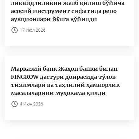
ликвидлиликни жалб қилиш бўйича
асосий инструмент сифатида репо
аукционлари йўлга қўйилди
17 Июл 2026
Марказий банк Жаҳон банки билан
FINGROW дастури доирасида тўлов
тизимлари ва таҳлилий ҳамкорлик
масалаларини муҳокама қилди
4 Июн 2026