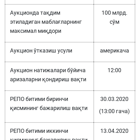
Аукционда тақдим
100 млрд.
этиладиган маблағларнинг
сўм
максимал миқдори
Аукцион ўтказиш усули
америкача
Аукцион натижалари бўйича
12:00
аризаларни қондириш вақти
РЕПО битими биринчи
30.03.2020
қисмининг бажарилиш вақти
(13:00 гача)
РЕПО битими иккинчи
13.04.2020
қисмининг бажарилиш вақти