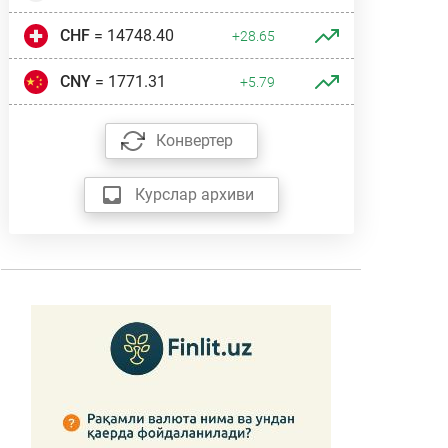
CHF
= 14748.40
+28.65
CNY
= 1771.31
+5.79
Конвертер
Курслар архиви