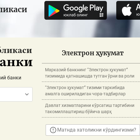
ликаси
Электрон ҳукумат
Марказий банкнинг “Электрон ҳукумат”
тизимида қатнашишда тутган ўрни ва роли
ий банки
“Электрон ҳукумат” тизими таркибида
амалга ошириладиган чора-тадбирлар
Давлат хизматларини кўрсатиш тартибини
такомиллаштириш бўйича шарҳ
Матнда хатоликни кўрдингизми?