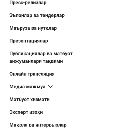
Пресс-релизлар
Эълонлар ва тендерлар
Маъруза ва нутқлар
Презентациялар
Публикациялар ва матбуот
анжуманлари тақвими
Онлайн трансляция
Медиа мажмуа
Матбуот хизмати
Эксперт изоҳи
Мақола ва интервьюлар