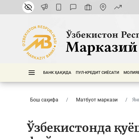
БАНК ҲАҚИДА
ПУЛ-КРЕДИТ СИЁСАТИ
МОЛИЯ
Бош саҳифа
Матбуот маркази
Ян
Ўзбекистонда қуё