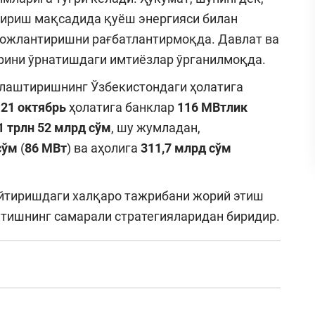
тириш мақсадида қуёш энергияси билан
ожлантиришни рағбатлантирмоқда. Давлат ва
рини ўрнатишдаги имтиёзлар ўрганилмоқда.
лаштиришнинг Ўзбекистондаги ҳолатига
г
21 октябрь
ҳолатига банклар
116 МВтлик
1 трлн 52 млрд
сўм
, шу жумладан,
сўм
(
86
МВт
) ва аҳолига
311,7 млрд
сўм
йтиришдаги халқаро тажрибани жорий этиш
ўтишнинг самарали стратегияларидан биридир.