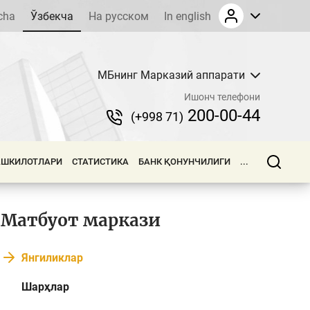
cha
Ўзбекча
На русском
In english
МБнинг Марказий аппарати
Ишонч телефони
200-00-44
(+998 71)
АШКИЛОТЛАРИ
СТАТИСТИКА
БАНК ҚОНУНЧИЛИГИ
...
Матбуот маркази
Янгиликлар
Шарҳлар