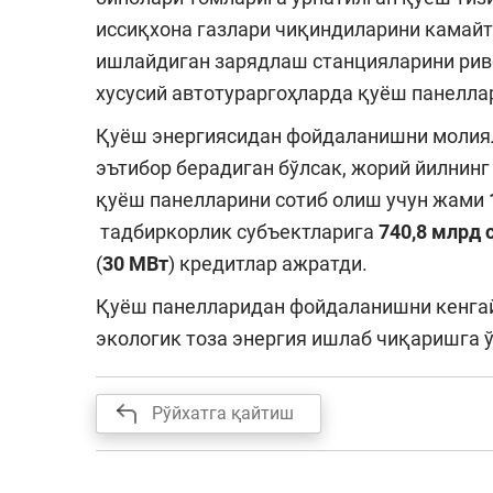
иссиқхона газлари чиқиндиларини камай
ишлайдиган зарядлаш станцияларини рив
хусусий автотураргоҳларда қуёш панелла
Қуёш энергиясидан фойдаланишни молия
эътибор берадиган бўлсак, жорий йилнин
қуёш панелларини сотиб олиш учун жами
тадбиркорлик субъектларига
740,8 млрд
(
30
МВт
) кредитлар ажратди.
Қуёш панелларидан фойдаланишни кенга
экологик тоза энергия ишлаб чиқаришга 
Рўйхатга қайтиш