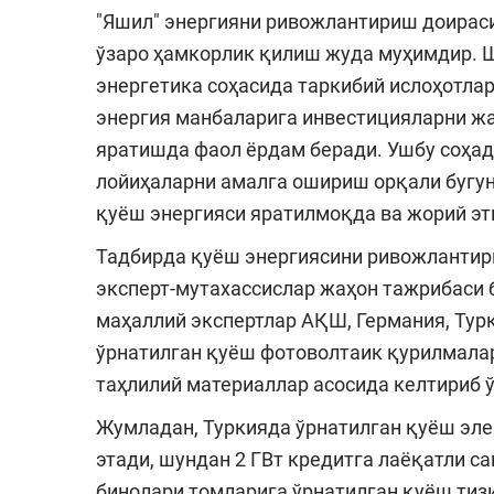
"Яшил" энергияни ривожлантириш доираси
ўзаро ҳамкорлик қилиш жуда муҳимдир. Ш
энергетика соҳасида таркибий ислоҳотла
энергия манбаларига инвестицияларни ж
яратишда фаол ёрдам беради. Ушбу соҳа
лойиҳаларни амалга ошириш орқали бугун
қуёш энергияси яратилмоқда ва жорий э
Тадбирда қуёш энергиясини ривожланти
эксперт-мутахассислар жаҳон тажрибаси 
маҳаллий экспертлар АҚШ, Германия, Турк
ўрнатилган қуёш фотоволтаик қурилмала
таҳлилий материаллар асосида келтириб 
Жумладан, Туркияда ўрнатилган қуёш эле
этади, шундан 2 ГВт кредитга лаёқатли с
бинолари томларига ўрнатилган қуёш тизи