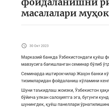
фойдаланишни р
масалалари муҳо
30 Окт 2023
Марказий банкда Ўзбекистондаги қуёш 
мавзусига бағишланган семинар бўлиб ўтд
Семинарда иштирокчилар Жаҳон банки кў
тизимларидан фойдаланиш кўламини кенг
Шуни таъкидлаш жоизки, Ўзбекистон ҳақ
бўйича улкан салоҳиятга эга, бугунги кун
шунингдек, қуёш панеллари ўрнатилишин