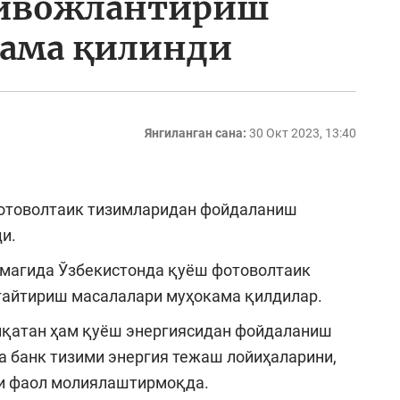
ивожлантириш
кама қилинди
Янгиланган сана:
30 Окт 2023, 13:40
фотоволтаик тизимларидан фойдаланиш
и.
магида Ўзбекистонда қуёш фотоволтаик
айтириш масалалари муҳокама қилдилар.
иқатан ҳам қуёш энергиясидан фойдаланиш
да банк тизими энергия тежаш лойиҳаларини,
и фаол молиялаштирмоқда.