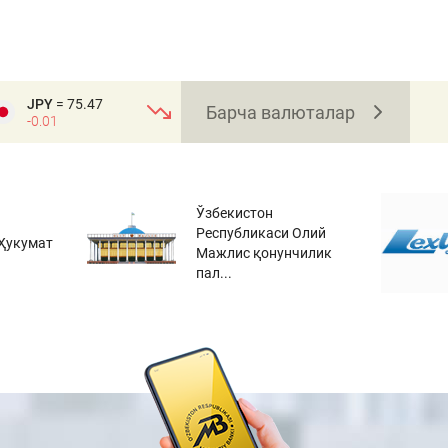
JPY
= 75.47
Барча валюталар
-0.01
Ўзбекистон
Республикаси Олий
Ҳукумат
Мажлис қонунчилик
пал...