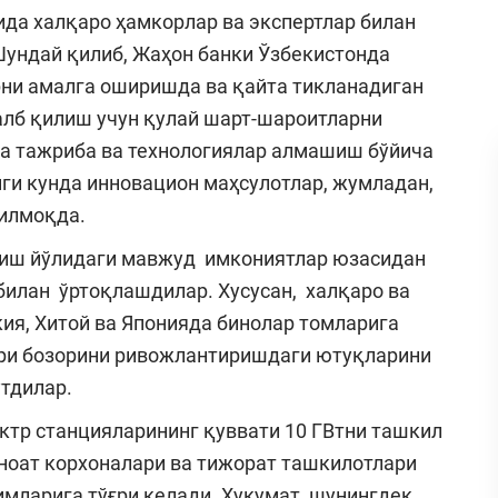
да халқаро ҳамкорлар ва экспертлар билан
ундай қилиб, Жаҳон банки Ўзбекистонда
рни амалга оширишда ва қайта тикланадиган
алб қилиш учун қулай шарт-шароитларни
да тажриба ва технологиялар алмашиш бўйича
ги кунда инновацион маҳсулотлар, жумладан,
тилмоқда.
риш йўлидаги мавжуд имкониятлар юзасидан
билан ўртоқлашдилар. Хусусан, халқаро ва
ия, Хитой ва Японияда бинолар томларига
ри бозорини ривожлантиришдаги ютуқларини
ўтдилар.
ктр станцияларининг қуввати 10 ГВтни ташкил
аноат корхоналари ва тижорат ташкилотлари
мларига тўғри келади. Ҳукумат, шунингдек,