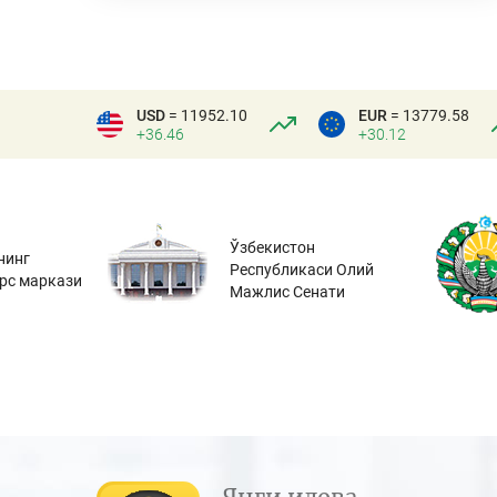
USD
= 11952.10
EUR
= 13779.58
+36.46
+30.12
Ўзбекистон
нинг
Республикаси Олий
урс маркази
Мажлис Сенати