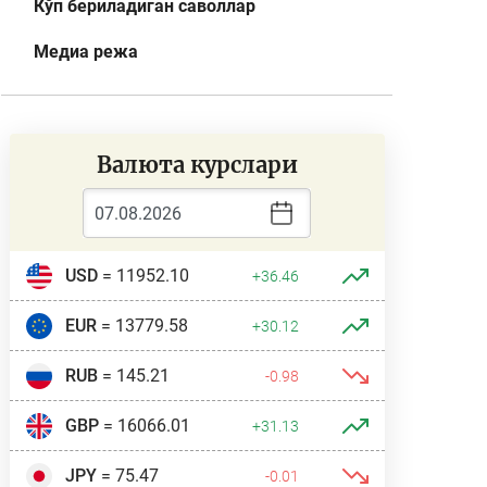
Кўп бериладиган саволлар
Медиа режа
Валюта курслари
USD
= 11952.10
+36.46
EUR
= 13779.58
+30.12
RUB
= 145.21
-0.98
GBP
= 16066.01
+31.13
JPY
= 75.47
-0.01