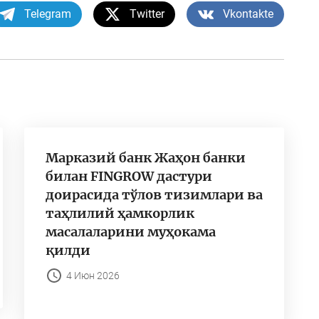
Telegram
Twitter
Vkontakte
Марказий банк Жаҳон банки
билан FINGROW дастури
доирасида тўлов тизимлари ва
таҳлилий ҳамкорлик
масалаларини муҳокама
қилди
4 Июн 2026