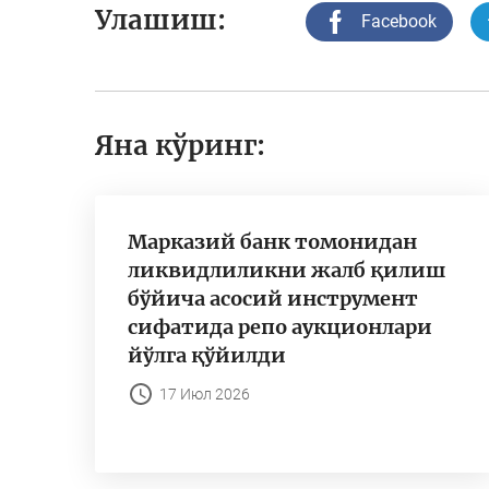
Улашиш:
Facebook
Яна кўринг:
Марказий банк томонидан
ликвидлиликни жалб қилиш
бўйича асосий инструмент
сифатида репо аукционлари
йўлга қўйилди
17 Июл 2026