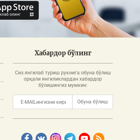
Хабардор бўлинг
Сиз янгилаб туриш рукнига обуна бўлиш
орқали янгиликлардан хабардор
бўлишингиз мумкин:
Обуна бўлиш