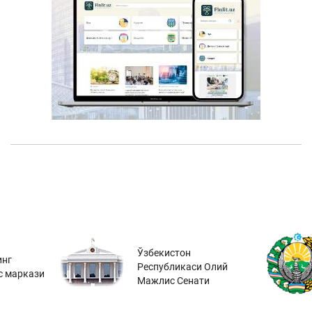
Ўзбекистон
инг
Республикаси Олий
с маркази
Мажлис Сенати