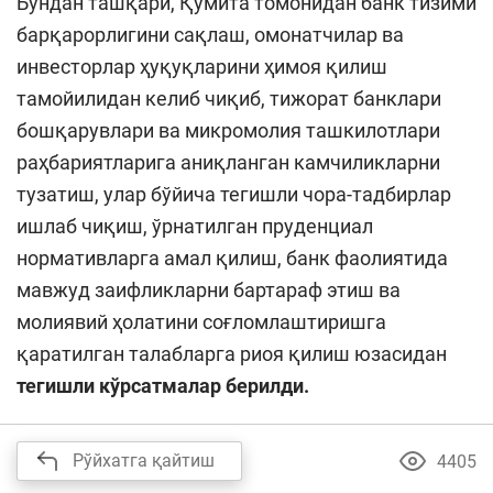
Бундан ташқари, Қўмита томонидан банк тизими
барқарорлигини сақлаш, омонатчилар ва
инвесторлар ҳуқуқларини ҳимоя қилиш
тамойилидан келиб чиқиб, тижорат банклари
бошқарувлари ва микромолия ташкилотлари
раҳбариятларига аниқланган камчиликларни
тузатиш, улар бўйича тегишли чора-тадбирлар
ишлаб чиқиш, ўрнатилган пруденциал
нормативларга амал қилиш, банк фаолиятида
мавжуд заифликларни бартараф этиш ва
молиявий ҳолатини соғломлаштиришга
қаратилган талабларга риоя қилиш юзасидан
тегишли кўрсатмалар берилди.
Рўйхатга қайтиш
4405