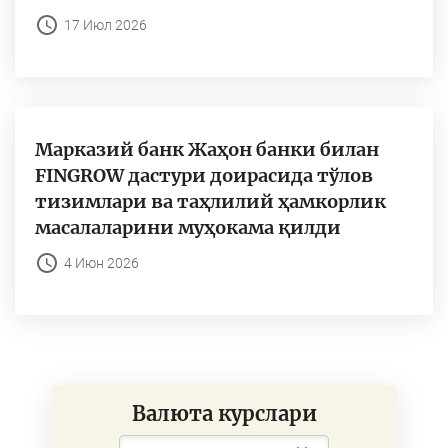
17 Июл 2026
Марказий банк Жаҳон банки билан
FINGROW дастури доирасида тўлов
тизимлари ва таҳлилий ҳамкорлик
масалаларини муҳокама қилди
4 Июн 2026
Валюта курслари