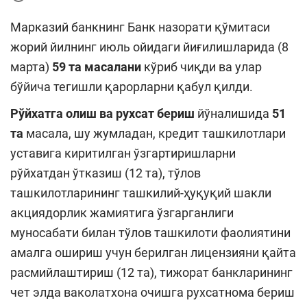
Марказий банкнинг Банк назорати қўмитаси
жорий йилнинг июль ойидаги йиғилишларида (8
марта)
59 та масалани
кўриб чиқди ва улар
бўйича тегишли қарорларни қабул қилди.
Рўйхатга олиш ва рухсат бериш
йўналишида
51
та
масала, шу жумладан, кредит ташкилотлари
уставига киритилган ўзгартиришларни
рўйхатдан ўтказиш (12 та), тўлов
ташкилотларининг ташкилий-ҳуқуқий шакли
акциядорлик жамиятига ўзгарганлиги
муносабати билан тўлов ташкилоти фаолиятини
амалга ошириш учун берилган лицензияни қайта
расмийлаштириш (12 та), тижорат банкларининг
чет элда ваколатхона очишга рухсатнома бериш