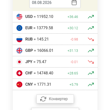
USD
= 11952.10
+36.46
EUR
= 13779.58
+30.12
RUB
= 145.21
-0.98
GBP
= 16066.01
+31.13
JPY
= 75.47
-0.01
CHF
= 14748.40
+28.65
CNY
= 1771.31
+5.79
Конвертер