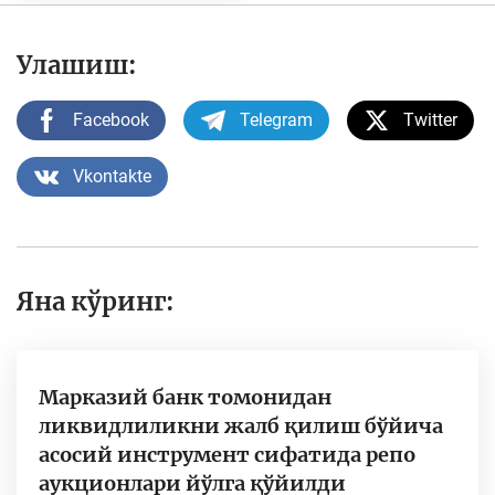
Улашиш:
Facebook
Telegram
Twitter
Vkontakte
Яна кўринг:
Марказий банк томонидан
ликвидлиликни жалб қилиш бўйича
асосий инструмент сифатида репо
аукционлари йўлга қўйилди