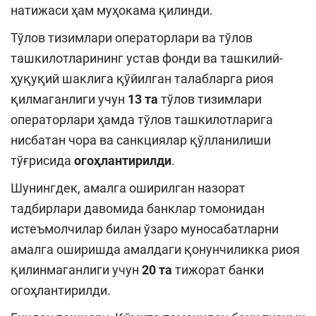
натижаси ҳам муҳокама қилинди.
Тўлов тизимлари операторлари ва тўлов
ташкилотларининг устав фонди ва ташкилий-
ҳуқуқий шаклига қўйилган талабларга риоя
қилмаганлиги учун
13 та
тўлов тизимлари
операторлари ҳамда тўлов ташкилотларига
нисбатан чора ва санкциялар қўлланилиши
тўғрисида
огоҳлантирилди
.
Шунингдек, амалга оширилган назорат
тадбирлари давомида банклар томонидан
истеъмолчилар билан ўзаро муносабатларни
амалга оширишда амалдаги қонунчиликка риоя
қилинмаганлиги учун
20 та
тижорат банки
огоҳлантирилди.