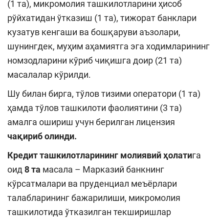
(1 та), микромолия ташкилотларини ҳисоб
рўйхатидан ўтказиш (1 та), тижорат банклари
кузатув кенгаши ва бошқаруви аъзолари,
шунингдек, муҳим аҳамиятга эга ходимларининг
номзодларини кўриб чиқишга доир (21 та)
масалалар кўрилди.
Шу билан бирга, тўлов тизими оператори (1 та)
ҳамда тўлов ташкилоти фаолиятини (3 та)
амалга ошириш учун берилган лицензия
чақириб олинди.
Кредит ташкилотларининг молиявий ҳолати
га
оид
8 та
масала – Марказий банкнинг
кўрсатмалари ва пруденциал меъёрлари
талабларининг бажарилиши, микромолия
ташкилотида ўтказилган текширишлар