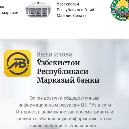
Ўзбекистон
инг
Республикаси Олий
с маркази
Мажлис Сенати
Янги илова
Ўзбекистон
Республикаси
Марказий банки
Online доступ к общедоступным
информационным ресурсам ЦБ РУз в сети
Интернет, с возможностью просматривать и
получать обновленную информацию, в том
числе сведения о курсах валют.