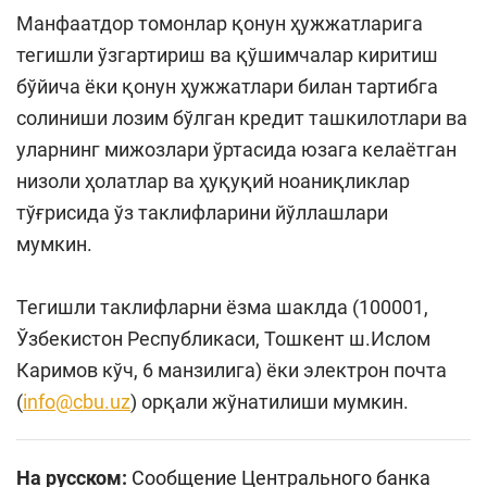
Манфаатдор томонлар қонун ҳужжатларига
тегишли ўзгартириш ва қўшимчалар киритиш
бўйича ёки қонун ҳужжатлари билан тартибга
солиниши лозим бўлган кредит ташкилотлари ва
уларнинг мижозлари ўртасида юзага келаётган
низоли ҳолатлар ва ҳуқуқий ноаниқликлар
тўғрисида ўз таклифларини йўллашлари
мумкин.
Тегишли таклифларни ёзма шаклда (100001,
Ўзбекистон Республикаси, Тошкент ш.Ислом
Каримов кўч, 6 манзилига) ёки электрон почта
(
info@cbu.uz
) орқали жўнатилиши мумкин.
На русском:
Сообщение Центрального банка