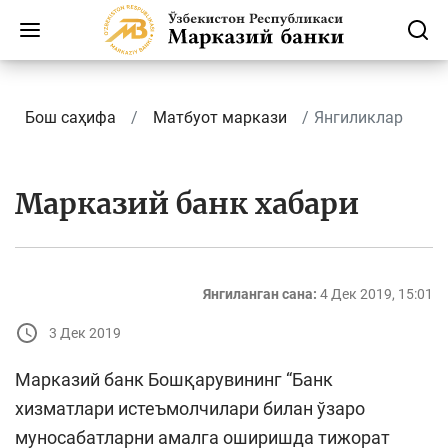
Бош саҳифа
Матбуот маркази
Янгиликлар
Марказий банк хабари
Янгиланган сана:
4 Дек 2019, 15:01
3 Дек 2019
Марказий банк Бошқарувининг “Банк
хизматлари истеъмолчилари билан ўзаро
муносабатларни амалга оширишда тижорат