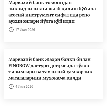
Марказий банк томонидан
ликвидлиликни жалб қилиш бўйича
асосий инструмент сифатида репо
аукционлари йўлга қўйилди
17 Июл 2026
Марказий банк Жаҳон банки билан
FINGROW дастури доирасида тўлов
тизимлари ва таҳлилий ҳамкорлик
масалаларини муҳокама қилди
4 Июн 2026