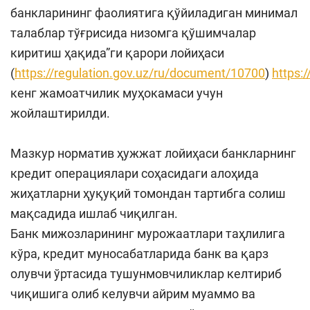
банкларининг фаолиятига қўйиладиган минимал
талаблар тўғрисида низомга қўшимчалар
киритиш ҳақида”ги қарори лойиҳаси
(
https://regulation.gov.uz/ru/document/10700
)
https:/
кенг жамоатчилик муҳокамаси учун
жойлаштирилди.
Мазкур норматив ҳужжат лойиҳаси банкларнинг
кредит операциялари соҳасидаги алоҳида
жиҳатларни ҳуқуқий томондан тартибга солиш
мақсадида ишлаб чиқилган.
Банк мижозларининг мурожаатлари таҳлилига
кўра, кредит муносабатларида банк ва қарз
олувчи ўртасида тушунмовчиликлар келтириб
чиқишига олиб келувчи айрим муаммо ва