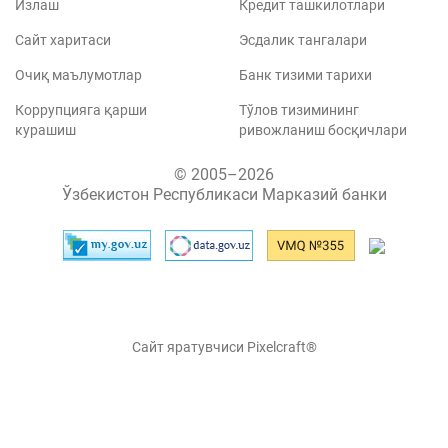
Излаш
Кредит ташкилотлари
Сайт харитаси
Эсдалик тангалари
Очиқ маълумотлар
Банк тизими тарихи
Коррупцияга қарши
Тўлов тизимининг
курашиш
ривожланиш босқичлари
© 2005–2026
Ўзбекистон Республикаси Марказий банки
Сайт яратувчиси Pixelcraft®
Сайт 1C-Битриксда ишлайди