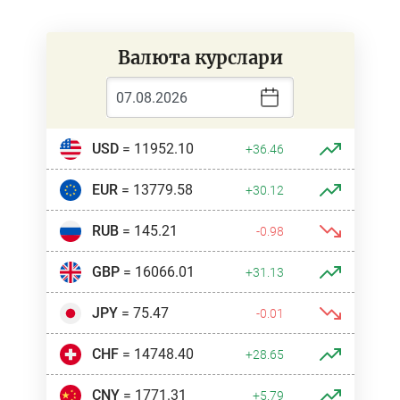
Валюта курслари
USD
= 11952.10
+36.46
EUR
= 13779.58
+30.12
RUB
= 145.21
-0.98
GBP
= 16066.01
+31.13
JPY
= 75.47
-0.01
CHF
= 14748.40
+28.65
CNY
= 1771.31
+5.79