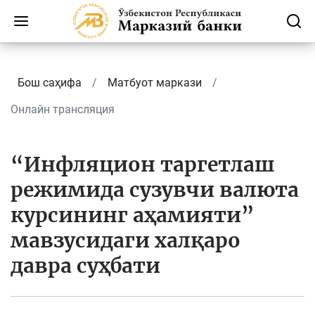
Бош саҳифа
Матбуот маркази
Онлайн трансляция
“Инфляцион таргетлаш
режимида сузувчи валюта
курсининг аҳамияти”
мавзусидаги халқаро
давра суҳбати