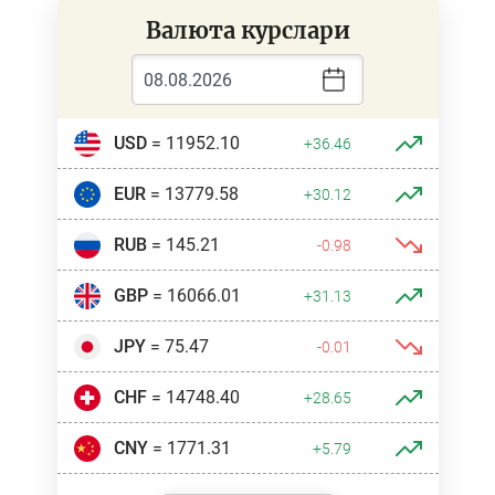
Марказий банк Бошқарувининг навбатдаги
Валюта курслари
йиғилиши якунларига бағишланган матбуот
анжумани (25.07.2024)
25.07.2024
Пресс конференция 11.09.2025
USD
= 11952.10
+36.46
EUR
= 13779.58
+30.12
Марказий банк Бошқарувининг навбатдаги
RUB
= 145.21
-0.98
йиғилиши якунларига бағишланган матбуот
анжумани (31.10.2024)
GBP
= 16066.01
+31.13
JPY
= 75.47
-0.01
CHF
= 14748.40
+28.65
CNY
= 1771.31
+5.79