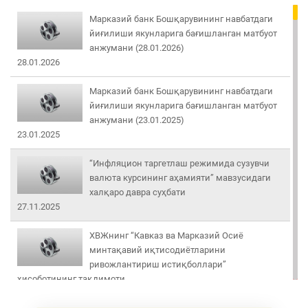
Марказий банк Бошқарувининг навбатдаги
йиғилиши якунларига бағишланган матбуот
анжумани (28.01.2026)
28.01.2026
Марказий банк Бошқарувининг навбатдаги
йиғилиши якунларига бағишланган матбуот
анжумани (23.01.2025)
23.01.2025
“Инфляцион таргетлаш режимида сузувчи
валюта курсининг аҳамияти” мавзусидаги
халқаро давра суҳбати
27.11.2025
ХВЖнинг “Кавказ ва Марказий Осиё
минтақавий иқтисодиётларини
ривожлантириш истиқболлари”
ҳисоботининг тақдимоти
02.05.2025