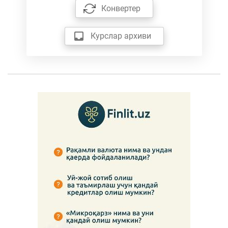
Конвертер
Курслар архиви