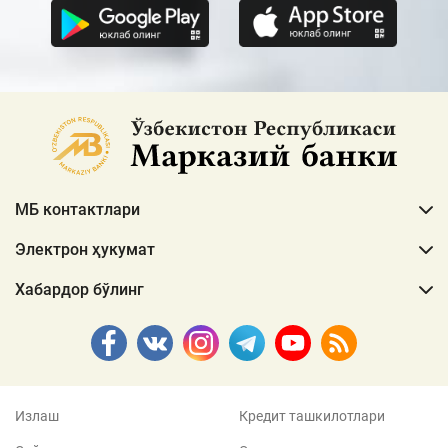
МБ контактлари
Электрон ҳукумат
Хабардор бўлинг
Излаш
Кредит ташкилотлари