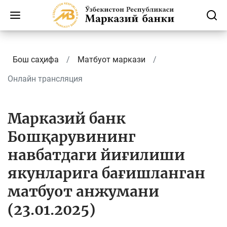
Бош саҳифа
Матбуот маркази
Онлайн трансляция
Марказий банк
Бошқарувининг
навбатдаги йиғилиши
якунларига бағишланган
матбуот анжумани
(23.01.2025)