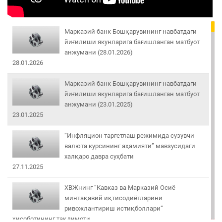
Марказий банк Бошқарувининг навбатдаги
йиғилиши якунларига бағишланган матбуот
анжумани (28.01.2026)
28.01.2026
Марказий банк Бошқарувининг навбатдаги
йиғилиши якунларига бағишланган матбуот
анжумани (23.01.2025)
23.01.2025
“Инфляцион таргетлаш режимида сузувчи
валюта курсининг аҳамияти” мавзусидаги
халқаро давра суҳбати
27.11.2025
ХВЖнинг “Кавказ ва Марказий Осиё
минтақавий иқтисодиётларини
ривожлантириш истиқболлари”
ҳисоботининг тақдимоти