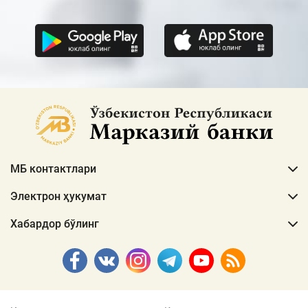
МБ контактлари
Электрон ҳукумат
Хабардор бўлинг