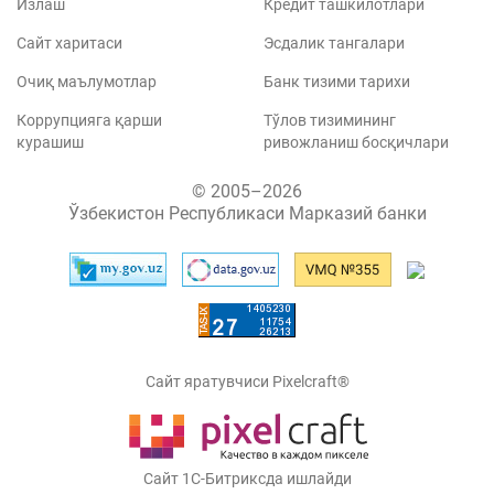
Излаш
Кредит ташкилотлари
Сайт харитаси
Эсдалик тангалари
Очиқ маълумотлар
Банк тизими тарихи
Коррупцияга қарши
Тўлов тизимининг
курашиш
ривожланиш босқичлари
© 2005–2026
Ўзбекистон Республикаси Марказий банки
Сайт яратувчиси Pixelcraft®
Сайт 1C-Битриксда ишлайди