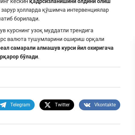
нинг кескин
қадрсизланишини олдини олиш
, зарур ҳолларда қўшимча интервенциялар
атиб борилади.
в курснинг узоқ муддатли трендига
курс валюта тушумларини ошириш орқали
Р
еал самарали алмашув курси йил охиригача
арқарор бўлади
.
Telegram
Twitter
Vkontakte