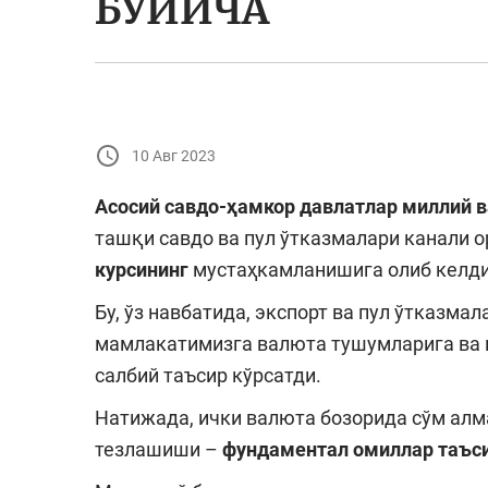
БЎЙИЧА
10 Авг 2023
Асосий савдо-ҳамкор давлатлар миллий 
ташқи савдо ва пул ўтказмалари канали 
курсининг
мустаҳкамланишига олиб келди
Бу, ўз навбатида, экспорт ва пул ўтказм
мамлакатимизга валюта тушумларига ва 
салбий таъсир кўрсатди.
Натижада, ички валюта бозорида сўм алм
тезлашиши –
фундаментал омиллар таъс