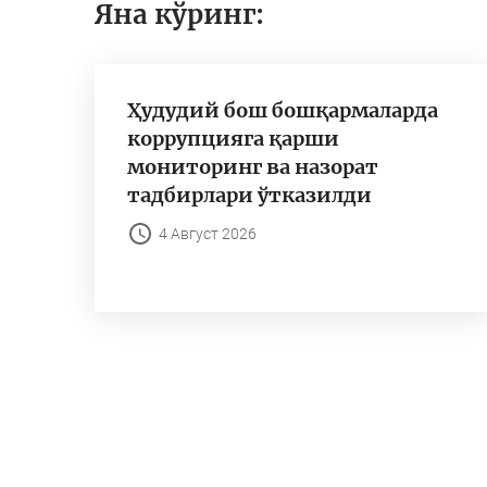
Яна кўринг:
Ҳудудий бош бошқармаларда
коррупцияга қарши
мониторинг ва назорат
тадбирлари ўтказилди
4 Август 2026