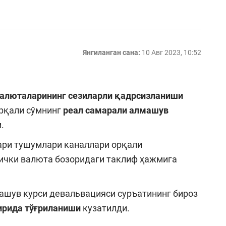
Янгиланган сана:
10 Авг 2023, 10:52
валюталарининг сезиларли қадрсизланиши
орқали сўмнинг
реал самарали алмашув
.
алари тушумлари каналлари орқали
ички валюта бозоридаги таклиф ҳажмига
ашув курси девальвацияси суръатининг бироз
ирида тўғриланиши
кузатилди.