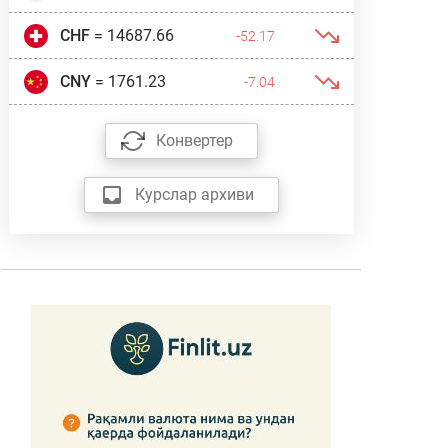
CHF
= 14687.66
-52.17
CNY
= 1761.23
-7.04
Конвертер
Курслар архиви