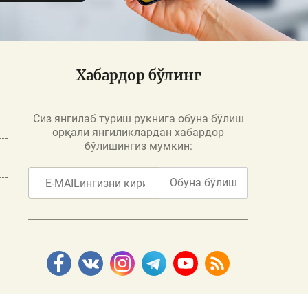
Хабардор бўлинг
Сиз янгилаб туриш рукнига обуна бўлиш
орқали янгиликлардан хабардор
бўлишингиз мумкин:
Обуна бўлиш