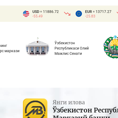
USD
= 11886.72
EUR
= 13717.27
-55.49
-25.83
Ўзбекистон
нинг
Республикаси Олий
урс маркази
Мажлис Сенати
Янги илова
Ўзбекистон Респуб