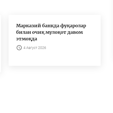
Марказий банкда фуқаролар
билан очиқ мулоқот давом
этмоқда
4 Август 2026