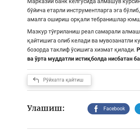
Марказий банк келгусида алмашув курси
бўйича етарли инструментларга эга бўлиб
амалга ошириш орқали тебранишлар юмш
Мазкур тўғриланиш реал самарали алмашу
қайтишига олиб келади ва мувозанатли 
бозорда таклиф ўсишига хизмат қилади.
ва ўрта муддатли истиқболда нисбатан б
Рўйхатга қайтиш
Улашиш:
Facebook