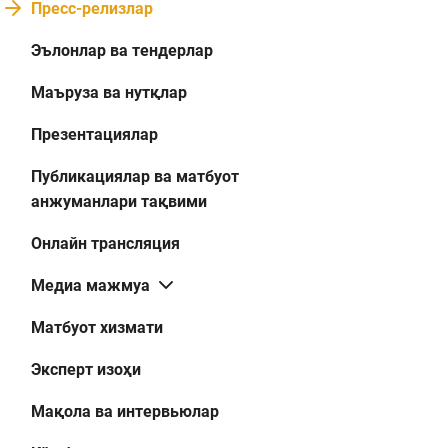
Пресс-релизлар
Эълонлар ва тендерлар
Маъруза ва нутқлар
Презентациялар
Публикациялар ва матбуот
анжуманлари тақвими
Онлайн трансляция
Медиа мажмуа
Матбуот хизмати
Эксперт изоҳи
Мақола ва интервьюлар