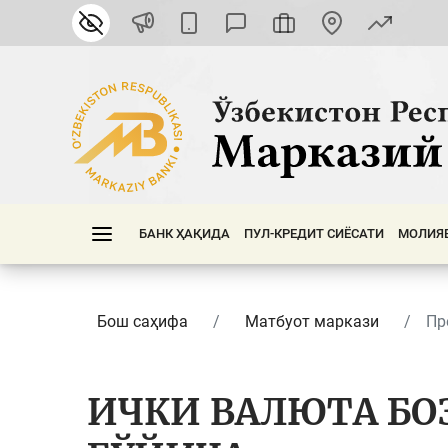
БАНК ҲАҚИДА
ПУЛ-КРЕДИТ СИЁСАТИ
МОЛИЯ
Бош саҳифа
Матбуот маркази
Пр
ИЧКИ ВАЛЮТА БО