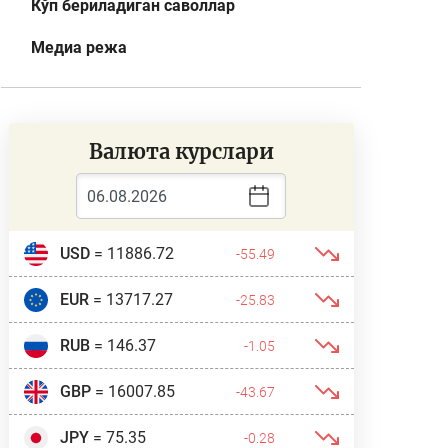
Кўп бериладиган саволлар
Медиа режа
Валюта курслари
USD
= 11886.72
-55.49
EUR
= 13717.27
-25.83
RUB
= 146.37
-1.05
GBP
= 16007.85
-43.67
JPY
= 75.35
-0.28