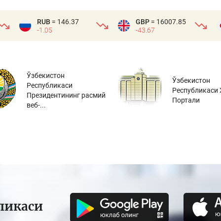
RUB
= 146.37
GBP
= 16007.85
-1.05
-43.67
Ўзбекистон
Ўзбекистон
Республикаси
Республикаси 
Президентининг расмий
Портали
веб-...
ликаси