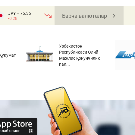
JPY
= 75.35
Барча валюталар
-0.28
Ўзбекистон
Республикаси Олий
Ҳукумат
Мажлис қонунчилик
пал...