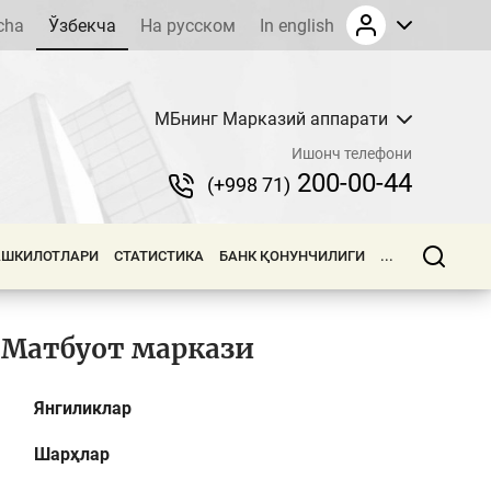
cha
Ўзбекча
На русском
In english
МБнинг Марказий аппарати
Ишонч телефони
200-00-44
(+998 71)
АШКИЛОТЛАРИ
СТАТИСТИКА
БАНК ҚОНУНЧИЛИГИ
...
Матбуот маркази
Янгиликлар
Шарҳлар