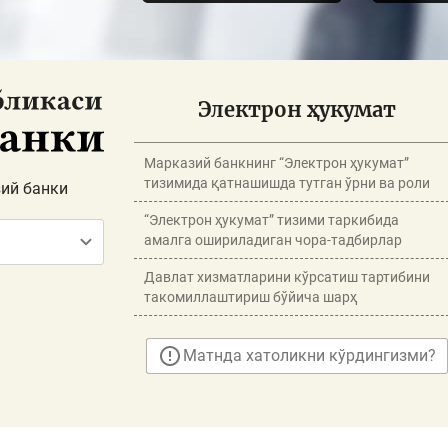
Электрон ҳукумат
Марказий банкнинг “Электрон ҳукумат”
тизимида қатнашишда тутган ўрни ва роли
ий банки
“Электрон ҳукумат” тизими таркибида
амалга ошириладиган чора-тадбирлар
Давлат хизматларини кўрсатиш тартибини
такомиллаштириш бўйича шарҳ
Матнда хатоликни кўрдингизми?