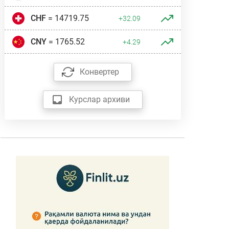
CHF
= 14719.75
+32.09
CNY
= 1765.52
+4.29
Конвертер
Курслар архиви