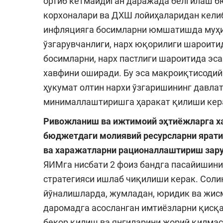
ортиб кетмайдиган даражада белгилаш б
корхоналари ва ДХШ лойиҳаларидан кели
инфляцияга босимларни юмшатишда муҳим
ўзгарувчанлиги, нарх юқорилиги шароити
босимларни, нарх пастлиги шароитида э
хавфини оширади. Бу эса макроиқтисодий
ҳукумат олтин нархи ўзгаришининг давла
минималлаштиришга ҳаракат қилиши кер
Ривожланиш ва ижтимоий эҳтиёжларга х
бюджетдаги молиявий ресурсларни ярат
ва харажатларни рационаллаштириш зару
ЯИМга нисбати 2 фоиз бандга пасайишин
стратегияси ишлаб чиқилиши керак. Соли
йўналишларда, жумладан, юридик ва жисм
даромадга асосланган имтиёзларни қисқ
бекор қилиш ва янгиларини жорий қилмасл