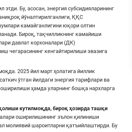
л этди. Бу, асосан, энергия субсидияларининг
аниқроқ йўналтирилганлиги, ҚҚС
умлари камайганлигини юқори олтин
ланади. Бироқ, тақчилликнинг камайиши
лари давлат корхоналари (ДК)
лиш чегарасининг кенгайтирилиши эвазига
қда. 2025 йил март ҳолатига йиллик
рсаткич ўтган йилдаги энергия тарифлари ва
г оширилиши ҳамда уларнинг бошқа нархларга
 қолиши кутилмоқда, бироқ ҳозирда ташқи
калари оширилишининг эълон қилиниши
ал молиявий шароитларни қатъийлаштирди. Бу