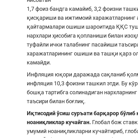
1,7 фоиз бандга камайиб, 3,2 фоизни ташки
қисқариши ва ижтимоий харажатларнинг 
қайтармалари ошиши шароитида ҚҚС туш
нархлари ҳисобига қопланиши билан изоҳ
туфайли ички талабнинг пасайиши таъсир
харажатларининг ошиши ва ташқи қарз о
камайди.
Инфляция юқори даражада сақланиб қолмо
инфляция 10,3 фоизни ташкил этди. Бу кў
бошқа тартибга солинадиган нархларнин
таъсири билан боғлиқ.
Иқтисодий ўсиш суръати барқарор бўлиб
ноаниқликлар кучайган.
Глобал бож став
умумий ноаниқликларни кучайтириб, глоб