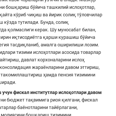
и бошқариш бўйича ташкилий ислоҳотлар,
қайта кўриб чиқиш ва йирик солиқ тўловчилар
 кўзда тутилади. Бунда, солиқ
тда қолмаслиги керак. Шу муносабат билан,
ширин иқтисодиётга қарши курашиш бўйича
тегия тасдиқланиб, амалга оширилиши лозим.
идлари тизими ислоҳотлари асосида товарлар
айтириш, давлат корхоналарини ислоҳ
консолидация жараёнларини давом эттириш,
 такомиллаштириш ҳамда пенсия тизимини
ширади.
учун фискал институтлар ислоҳотлари давом
ни бюджет тақвимига риоя қилгани, фискал
атарлар баёнотларини тайёрлагани,
т молиясини бошқариш тизимини