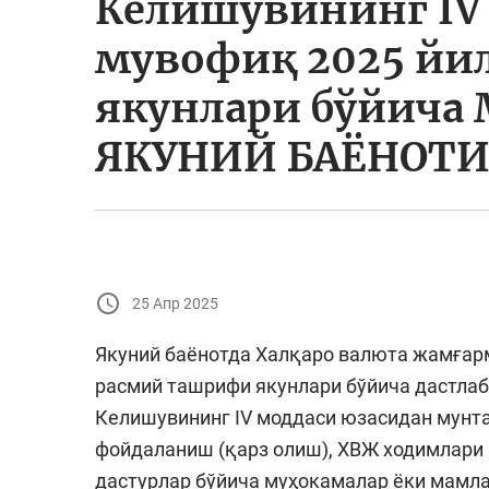
Келишувининг IV
мувофиқ 2025 йи
якунлари бўйич
ЯКУНИЙ БАЁНОТ
25 Апр 2025
Якуний баёнотда Халқаро валюта жамғар
расмий ташрифи якунлари бўйича дастлаб
Келишувининг IV моддаси юзасидан мунт
фойдаланиш (қарз олиш), ХВЖ ходимлари
дастурлар бўйича муҳокамалар ёки мамл