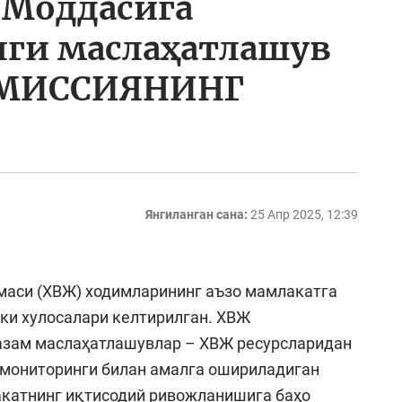
 Моддасига
лги маслаҳатлашув
а МИССИЯНИНГ
И
Янгиланган сана:
25 Апр 2025, 12:39
маси (ХВЖ) ходимларининг аъзо мамлакатга
ки хулосалари келтирилган. ХВЖ
азам маслаҳатлашувлар – ХВЖ ресурсларидан
 мониторинги билан амалга ошириладиган
акатнинг иқтисодий ривожланишига баҳо