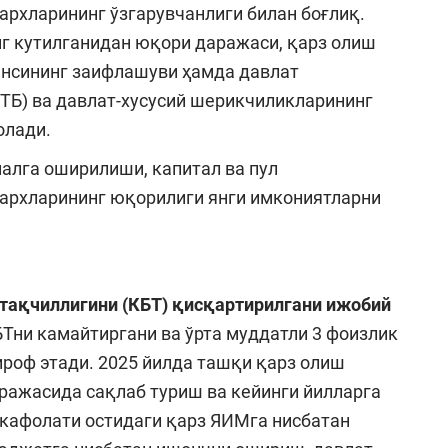
рхларининг ўзгарувчанлиги билан боғлиқ.
г кутилганидан юқори даражаси, қарз олиш
ансининг заифлашуви ҳамда давлат
ДТБ) ва давлат-хусусий шерикчиликларининг
олади.
малга оширилиши, капитал ва пул
нархларининг юқорилиги янги имкониятларни
тақчиллигини (КБТ) қисқартирилгани ижобий
Тни камайтиргани ва ўрта муддатли 3 фоизлик
роф этади. 2025 йилда ташқи қарз олиш
ражасида сақлаб туриш ва кейинги йилларга
 кафолати остидаги қарз ЯИМга нисбатан