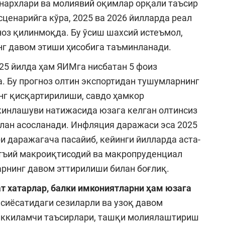
 нархлари ва молиявий оқимлар орқали таъсир
ценарийга кўра, 2025 ва 2026 йилларда реал
оз қилинмоқда. Бу ўсиш шахсий истеъмол,
нг давом этиши ҳисобига таъминланади.
25 йилда ҳам ЯИМга нисбатан 5 фоиз
 Бу прогноз олтин экспортидан тушумларнинг
нг қисқартирилиши, савдо ҳамкор
кинлашуви натижасида юзага келган олтинсиз
лан асосланади. Инфляция даражаси эса 2025
и даражагача пасайиб, кейинги йилларда аста-
атъий макроиқтисодий ва макропруденциал
арнинг давом эттирилиши билан боғлиқ.
 хатарлар, балки имкониятларни ҳам юзага
 сиёсатидаги сезиларли ва узоқ давом
 иккиламчи таъсирлари, ташқи молиялаштириш