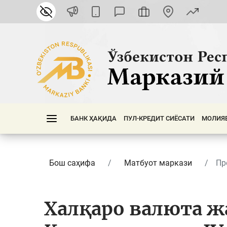
БАНК ҲАҚИДА
ПУЛ-КРЕДИТ СИЁСАТИ
МОЛИЯ
Бош саҳифа
Матбуот маркази
Пр
Халқаро валюта 