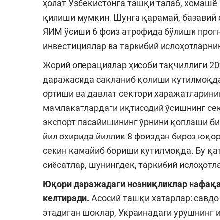
ҳолат Ўзбекистонга ташқи талаб, хомашё
қилиши мумкин. Шунга қарамай, базавий с
ЯИМ ўсиши 6 фоиз атрофида бўлиши прогн
инвестициялар ва таркибий ислоҳотларни
Жорий операциялар ҳисоби тақчиллиги 20
даражасида сақланиб қолиши кутилмоқда.
ортиши ва давлат сектори харажатларини
мамлакатлардаги иқтисодий ўсишнинг се
экспорт пасайишининг ўрнини қоплаши би
йил охирида йиллик 8 фоиздан бироз юқор
секин камайиб бориши кутилмоқда. Бу қ
сиёсатлар, шунингдек, таркибий ислоҳотл
Юқори даражадаги ноаниқликлар нафақат
келтиради.
Асосий ташқи хатарлар: савдо
этадиган шоклар, Украинадаги урушнинг