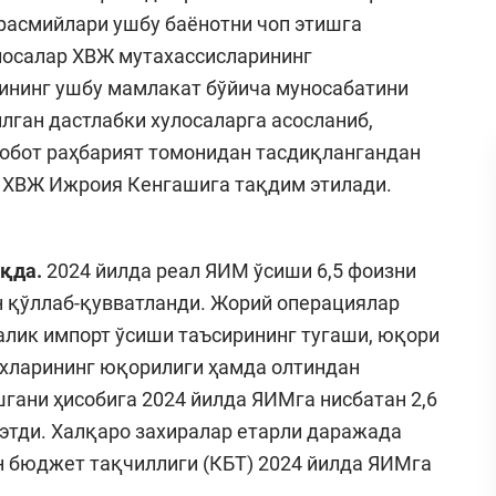
расмийлари ушбу баёнотни чоп этишга
улосалар ХВЖ мутахассисларининг
ининг ушбу мамлакат бўйича муносабатини
лган дастлабки хулосаларга асосланиб,
собот раҳбарият томонидан тасдиқлангандан
н ХВЖ Ижроия Кенгашига тақдим этилади.
қда.
2024 йилда реал ЯИМ ўсиши 6,5 фоизни
н қўллаб-қувватланди. Жорий операциялар
алик импорт ўсиши таъсирининг тугаши, юқори
рхларининг юқорилиги ҳамда олтиндан
гани ҳисобига 2024 йилда ЯИМга нисбатан 2,6
 этди. Халқаро захиралар етарли даражада
 бюджет тақчиллиги (КБТ) 2024 йилда ЯИМга