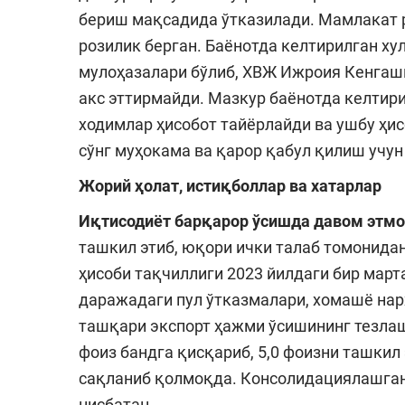
бериш мақсадида ўтказилади. Мамлакат 
розилик берган. Баёнотда келтирилган х
мулоҳазалари бўлиб, ХВЖ Ижроия Кенгаш
акс эттирмайди. Мазкур баёнотда келтири
ходимлар ҳисобот тайёрлайди ва ушбу ҳи
сўнг муҳокама ва қарор қабул қилиш учу
Жорий ҳолат, истиқболлар ва хатарлар
Иқтисодиёт барқарор ўсишда давом этмо
ташкил этиб, юқори ички талаб томонида
ҳисоби тақчиллиги 2023 йилдаги бир март
даражадаги пул ўтказмалари, хомашё на
ташқари экспорт ҳажми ўсишининг тезлаш
фоиз бандга қисқариб, 5,0 фоизни ташкил
сақланиб қолмоқда. Консолидациялашган
нисбатан