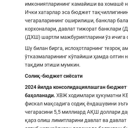
имкониятларининг камайиши ва хомашё на
Ички хатарлар эса бюджет тақчиллигинин
чегараларининг оширилиши, банклар бал
корхоналари, давлат тижорат банклари (
(ДХШ) шартли мажбуриятларини ўз ичига 
Шу билан бирга, ислоҳотларнинг тезроқ а
ўтказмаларининг кўпайиши ҳамда олтин 
тақдим этиши мумкин.
Солиқ-бюджет сиёсати
2024 йилда консолидациялашган бюджет 
баҳоланади.
ХВЖ ходимлари ҳукуматни КБ
фискал мақсадига содиқ ёндашувини эъти
чегарасини 5,5 миллиард АҚШ доллари да
қарз олиш лимитларини давлат ва давлат