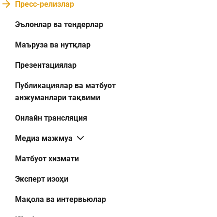
Пресс-релизлар
Эълонлар ва тендерлар
Маъруза ва нутқлар
Презентациялар
Публикациялар ва матбуот
анжуманлари тақвими
Онлайн трансляция
Медиа мажмуа
Матбуот хизмати
Эксперт изоҳи
Мақола ва интервьюлар