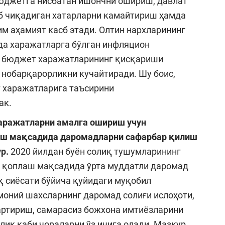
юджетга нисбатан ишончни ошириш, давлат
б чиқадиган хатарларни камайтириш ҳамда
 аҳамият касб этади. Олтин нархларининг
да харажатларга бўлган инфляцион
са бюджет харажатларининг қисқариши
 нобарқарорликни кучайтиради. Шу боис,
т харажатларига таъсирини
ак.
аражатларни амалга ошириш учун
иш мақсадида даромадларни сафарбар қилиш
р.
2020 йилдан буён солиқ тушумларининг
и қоплаш мақсадида ўрта муддатли даромад
қ сиёсати бўйича қуйидаги муқобил
оний шахсларнинг даромад солиғи ислоҳоти,
артириш, самарасиз божхона имтиёзларини
ик каби чораларни ўз ичига олади. Мазкур