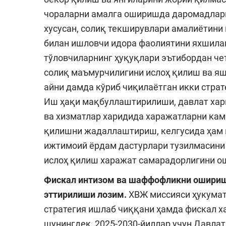
чораларни амалга оширишда даромадларн
хусусан, солиқ текширувлари амалиётини 
билан ишловчи идора фаолиятини яхшилаш
тўловчиларнинг ҳуқуқлари эътибордан че
солиқ маъмурчилигини ислоҳ қилиш ва я
айни дамда кўриб чиқилаётган икки стра
Иш ҳақи мақбуллаштирилиши, давлат хар
ва хизматлар харидида харажатларни кам
қилишни жадаллаштириш, келгусида ҳам 
ижтимоий ёрдам дастурлари тузилмасини
ислоҳ қилиш харажат самарадорлигини о
Фискал интизом ва шаффофликни ошириш 
эттирилиши лозим.
ХВЖ миссияси ҳукумат
стратегия ишлаб чиққани ҳамда фискал х
шунингдек, 2025-2030-йиллар учун Давла