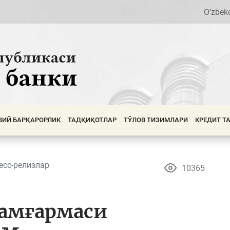
O’zbek
ВИЙ БАРҚАРОРЛИК
ТАДҚИҚОТЛАР
ТЎЛОВ ТИЗИМЛАРИ
КРЕДИТ Т
есс-релизлар
10365
жамғармаси