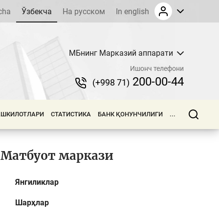
cha
Ўзбекча
На русском
In english
МБнинг Марказий аппарати
Ишонч телефони
200-00-44
(+998 71)
АШКИЛОТЛАРИ
СТАТИСТИКА
БАНК ҚОНУНЧИЛИГИ
...
Матбуот маркази
Янгиликлар
Шарҳлар