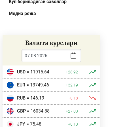
Кўп бериладиган саволлар
Медиа режа
Валюта курслари
USD
= 11915.64
+28.92
EUR
= 13749.46
+32.19
RUB
= 146.19
-0.18
GBP
= 16034.88
+27.03
JPY
= 75.48
+0.13