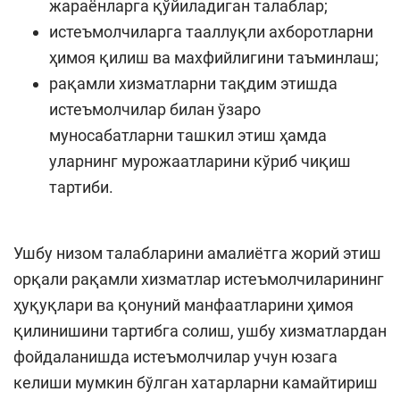
жараёнларга қўйиладиган талаблар;
истеъмолчиларга тааллуқли ахборотларни
ҳимоя қилиш ва махфийлигини таъминлаш;
рақамли хизматларни тақдим этишда
истеъмолчилар билан ўзаро
муносабатларни ташкил этиш ҳамда
уларнинг мурожаатларини кўриб чиқиш
тартиби.
Ушбу низом талабларини амалиётга жорий этиш
орқали рақамли хизматлар истеъмолчиларининг
ҳуқуқлари ва қонуний манфаатларини ҳимоя
қилинишини тартибга солиш, ушбу хизматлардан
фойдаланишда истеъмолчилар учун юзага
келиши мумкин бўлган хатарларни камайтириш