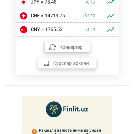
JPY
= 75.48
+0.13
CHF
= 14719.75
+32.09
CNY
= 1765.52
+4.29
Конвертер
Курслар архиви