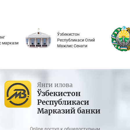
Ўзбекистон
инг
Республикаси Олий
с маркази
Мажлис Сенати
Янги илова
Ўзбекистон
Республикаси
Марказий банки
Online доступ к общедоступным