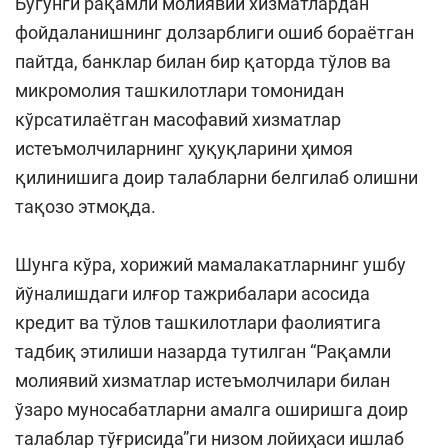
Бугунги рақамли молиявий хизматлардан
фойдаланишнинг долзарблиги ошиб бораётган
пайтда, банклар билан бир қаторда тўлов ва
микромолия ташкилотлари томонидан
кўрсатилаётган масофавий хизматлар
истеъмолчиларнинг ҳуқуқларини ҳимоя
қилинишига доир талабларни белгилаб олишни
тақозо этмоқда.
Шунга кўра, хорижий мамалакатларнинг ушбу
йўналишдаги илғор тажрибалари асосида
кредит ва тўлов ташкилотлари фаолиятига
тадбиқ этилиши назарда тутилган “Рақамли
молиявий хизматлар истеъмолчилари билан
ўзаро муносабатларни амалга оширишга доир
талаблар тўғрисида”ги низом лойиҳаси ишлаб