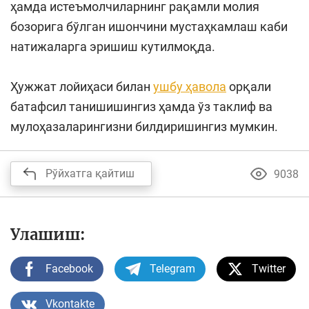
ҳамда истеъмолчиларнинг рақамли молия
бозорига бўлган ишончини мустаҳкамлаш каби
натижаларга эришиш кутилмоқда.
Ҳужжат лойиҳаси билан
ушбу ҳавола
орқали
батафсил танишишингиз ҳамда ўз таклиф ва
мулоҳазаларингизни билдиришингиз мумкин.
Рўйхатга қайтиш
9038
Улашиш:
Facebook
Telegram
Twitter
Vkontakte