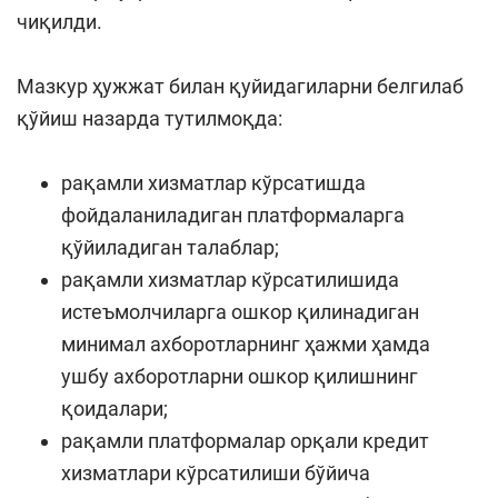
чиқилди.
Мазкур ҳужжат билан қуйидагиларни белгилаб
қўйиш назарда тутилмоқда:
рақамли хизматлар кўрсатишда
фойдаланиладиган платформаларга
қўйиладиган талаблар;
рақамли хизматлар кўрсатилишида
истеъмолчиларга ошкор қилинадиган
минимал ахборотларнинг ҳажми ҳамда
ушбу ахборотларни ошкор қилишнинг
қоидалари;
рақамли платформалар орқали кредит
хизматлари кўрсатилиши бўйича