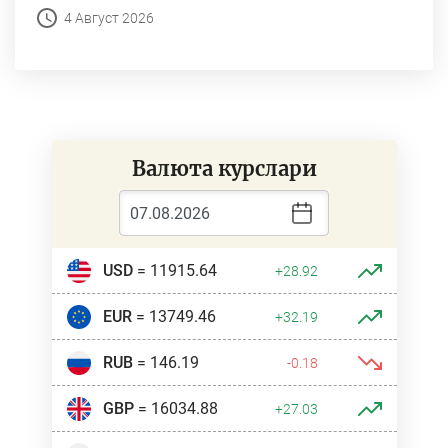
4 Август 2026
Валюта курслари
USD
= 11915.64
+28.92
EUR
= 13749.46
+32.19
RUB
= 146.19
-0.18
GBP
= 16034.88
+27.03