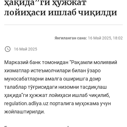
ҳақида”ги ҳужжат
лойиҳаси ишлаб чиқилди
Янгиланган сана:
16 Май 2025, 18:02
16 Май 2025
Марказий банк томонидан “Рақамли молиявий
хизматлар истеъмолчилари билан ўзаро
муносабатларни амалга оширишга доир
талаблар тўғрисидаги низомни тасдиқлаш
ҳақида”ги ҳужжат лойиҳаси ишлаб чиқилиб,
regulation.adliya.uz порталига муҳокама учун
жойлаштирилди.