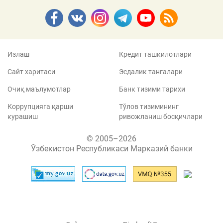
Излаш
Кредит ташкилотлари
Сайт харитаси
Эсдалик тангалари
Очиқ маълумотлар
Банк тизими тарихи
Коррупцияга қарши
Тўлов тизимининг
курашиш
ривожланиш босқичлари
© 2005–2026
Ўзбекистон Республикаси Марказий банки