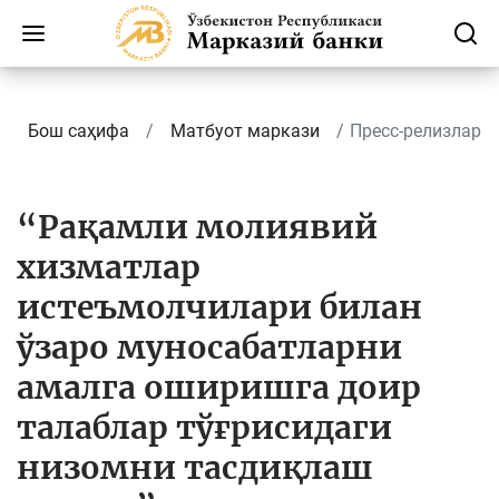
Бош саҳифа
Матбуот маркази
Пресс-релизлар
“Рақамли молиявий
хизматлар
истеъмолчилари билан
ўзаро муносабатларни
амалга оширишга доир
талаблар тўғрисидаги
низомни тасдиқлаш