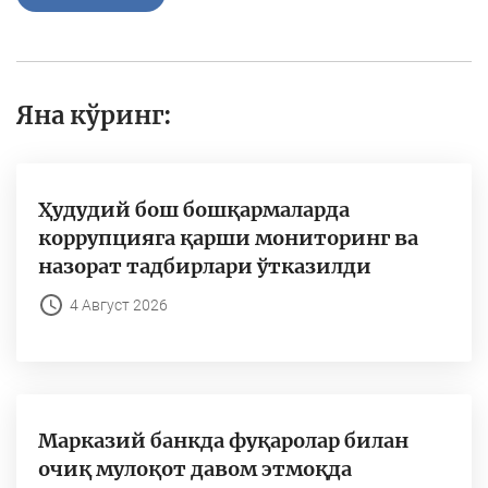
Яна кўринг:
Ҳудудий бош бошқармаларда
коррупцияга қарши мониторинг ва
назорат тадбирлари ўтказилди
4 Август 2026
Марказий банкда фуқаролар билан
очиқ мулоқот давом этмоқда