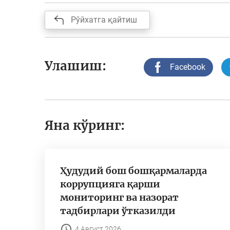
Рўйхатга қайтиш
Улашиш:
Facebook
Яна кўринг:
Ҳудудий бош бошқармаларда
коррупцияга қарши
мониторинг ва назорат
тадбирлари ўтказилди
4 Август 2026