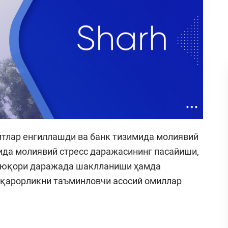
итлар енгиллашди ва банк тизимида молиявий
ида молиявий стресс даражасининг пасайиши,
г юқори даражада шаклланиши ҳамда
рқарорликни таъминловчи асосий омиллар