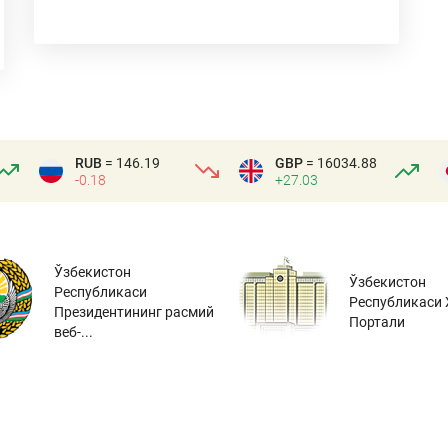
RUB
= 146.19
GBP
= 16034.88
-0.18
+27.03
Ўзбекистон
Ўзбекистон
Республикаси
Республикаси 
Президентининг расмий
Портали
веб-...