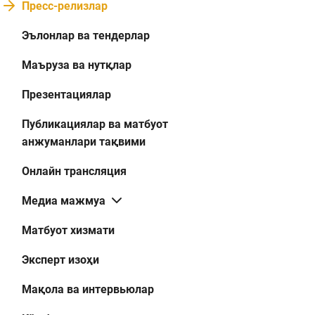
Пресс-релизлар
Эълонлар ва тендерлар
Маъруза ва нутқлар
Презентациялар
Публикациялар ва матбуот
анжуманлари тақвими
Онлайн трансляция
Медиа мажмуа
Матбуот хизмати
Эксперт изоҳи
Мақола ва интервьюлар