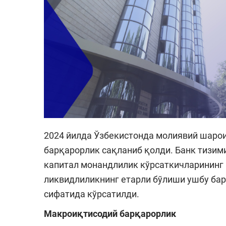
2024 йилда Ўзбекистонда молиявий шаро
барқарорлик сақланиб қолди. Банк тизим
капитал монандлилик кўрсаткичларинин
ликвидлиликнинг етарли бўлиши ушбу ба
сифатида кўрсатилди.
Макроиқтисодий барқарорлик