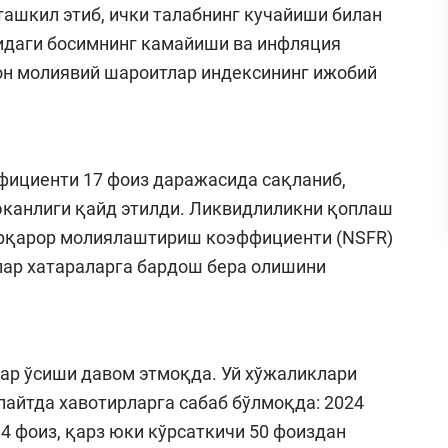
ташкил этиб, ички талабнинг кучайиши билан
ридаги босимнинг камайиши ва инфляция
н молиявий шароитлар индексининг ижобий
фициенти 17 фоиз даражасида сақланиб,
эканлиги қайд этилди. Ликвидлиликни қоплаш
барқарор молиялаштириш коэффициенти (NSFR)
клар хатараларга бардош бера олишини
ар ўсиши давом этмоқда. Уй хўжаликлари
пайтда хавотирларга сабаб бўлмоқда: 2024
34 фоиз, қарз юки кўрсаткичи 50 фоиздан