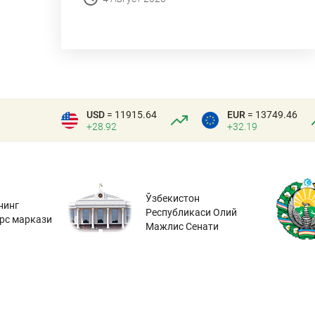
USD
= 11915.64
EUR
= 13749.46
+28.92
+32.19
Ўзбекистон
нинг
Республикаси Олий
урс маркази
Мажлис Сенати