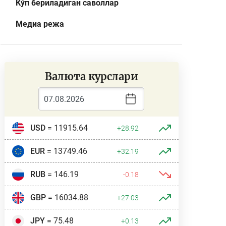
Кўп бериладиган саволлар
Медиа режа
Валюта курслари
USD
= 11915.64
+28.92
EUR
= 13749.46
+32.19
RUB
= 146.19
-0.18
GBP
= 16034.88
+27.03
JPY
= 75.48
+0.13