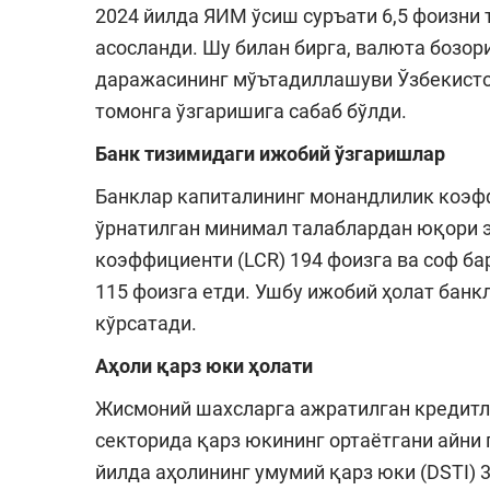
2024 йилда ЯИМ ўсиш суръати 6,5 фоизни 
асосланди. Шу билан бирга, валюта бозо
даражасининг мўътадиллашуви Ўзбекисто
томонга ўзгаришига сабаб бўлди.
Банк тизимидаги ижобий ўзгаришлар
Банклар капиталининг монандлилик коэф
ўрнатилган минимал талаблардан юқори 
коэффициенти (LCR) 194 фоизга ва соф 
115 фоизга етди. Ушбу ижобий ҳолат бан
кўрсатади.
Аҳоли қарз юки ҳолати
Жисмоний шахсларга ажратилган кредитл
секторида қарз юкининг ортаётгани айни 
йилда аҳолининг умумий қарз юки (DSTI) 