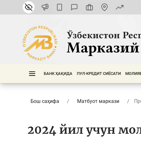
БАНК ҲАҚИДА
ПУЛ-КРЕДИТ СИЁСАТИ
МОЛИЯ
Бош саҳифа
Матбуот маркази
Пр
2024 йил учун мо