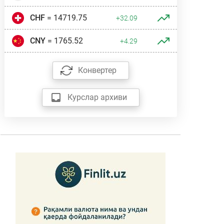
CHF
= 14719.75
+32.09
CNY
= 1765.52
+4.29
Конвертер
Курслар архиви