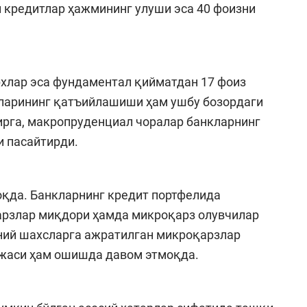
и кредитлар ҳажмининг улуши эса 40 фоизни
рхлар эса фундаментал қийматдан 17 фоиз
ларининг қатъийлашиши ҳам ушбу бозордаги
бирга, макропруденциал чоралар банкларнинг
и пасайтирди.
қда. Банкларнинг кредит портфелида
рзлар миқдори ҳамда микроқарз олувчилар
ний шахсларга ажратилган микроқарзлар
жаси ҳам ошишда давом этмоқда.