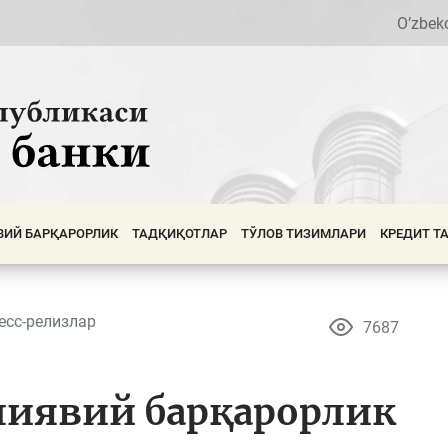
O’zbek
ВИЙ БАРҚАРОРЛИК
ТАДҚИҚОТЛАР
ТЎЛОВ ТИЗИМЛАРИ
КРЕДИТ Т
есс-релизлар
7687
лиявий барқарорлик