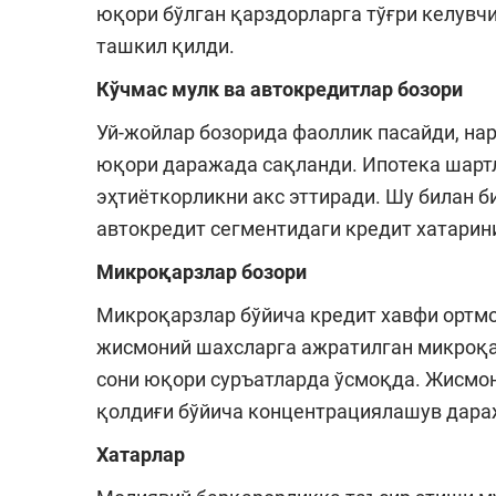
юқори бўлган қарздорларга тўғри келувч
ташкил қилди.
Кўчмас мулк ва автокредитлар бозори
Уй-жойлар бозорида фаоллик пасайди, на
юқори даражада сақланди. Ипотека шарт
эҳтиёткорликни акс эттиради. Шу билан 
автокредит сегментидаги кредит хатарин
Микроқарзлар бозори
Микроқарзлар бўйича кредит хавфи ортмо
жисмоний шахсларга ажратилган микроқа
сони юқори суръатларда ўсмоқда. Жисмо
қолдиғи бўйича концентрациялашув дара
Хатарлар