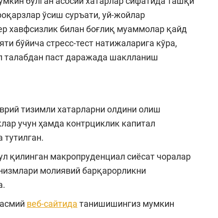
мкин бўлган асосий хатарлар сифатида ташқи
қарзлар ўсиш суръати, уй-жойлар
ер хавфсизлик билан боғлиқ муаммолар қайд
яти бўйича стресс-тест натижаларига кўра,
л талабдан паст даражада шаклланиш
аврий тизимли хатарларни олдини олиш
лар учун ҳамда контрциклик капитал
 тутилган.
ул қилинган макропруденциал сиёсат чоралар
анизмлари молиявий барқарорликни
а.
расмий
веб-сайтида
танишишингиз мумкин