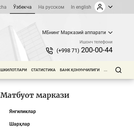
cha
Ўзбекча
На русском
In english
МБнинг Марказий аппарати
Ишонч телефони
200-00-44
(+998 71)
АШКИЛОТЛАРИ
СТАТИСТИКА
БАНК ҚОНУНЧИЛИГИ
...
Матбуот маркази
Янгиликлар
Шарҳлар