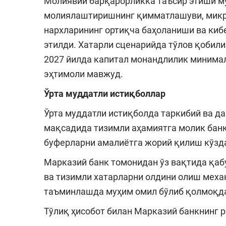
Молиявий барқарорликка таъсир этиши му
молиялаштиришнинг қимматлашуви, микро
нархларининг ортиқча баҳоланиши ва киб
этилди. Хатарли сценарийда тўлов қобили
2027 йилда капитал монандлилик минима
эҳтимоли мавжуд.
Ўрта муддатли истиқболлар
Ўрта муддатли истиқболда таркибий ва д
мақсадида тизимли аҳамиятга молик банк
буферларни амалиётга жорий қилиш кўзда
Марказий банк томонидан ўз вақтида қаб
ва тизимли хатарларни олдини олиш мех
таъминлашда муҳим омил бўлиб қолмоқд
Тўлиқ ҳисобот билан Марказий банкнинг 