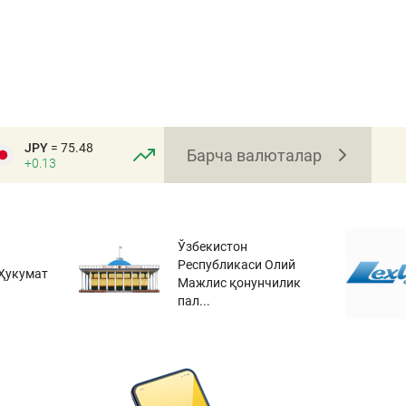
JPY
= 75.48
Барча валюталар
+0.13
Ўзбекистон
Республикаси Олий
Ҳукумат
Мажлис қонунчилик
пал...