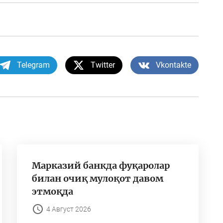
Telegram
Twitter
Vkontakte
Марказий банкда фуқаролар
билан очиқ мулоқот давом
этмоқда
4 Август 2026