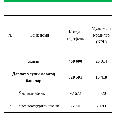
Муаммоли
Кредит
№
Банк номи
кредилар
портфель
(NPL)
Жами
469 600
20 014
Давлат улуши мавжуд
329 591
15 418
банклар
1
Ўзмиллийбанк
97 672
3 520
2
Ўзсаноатқурилишбанк
56 746
2 189