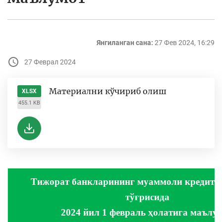
Янгиланган сана:
27 Фев 2024, 16:29
27 Феврал 2024
Материални кўчириб олиш
XLSX
455.1 KB
Тижорат банкларининг муаммоли кредитл
тўғрисида
2024 йил 1 февраль ҳолатига маълу