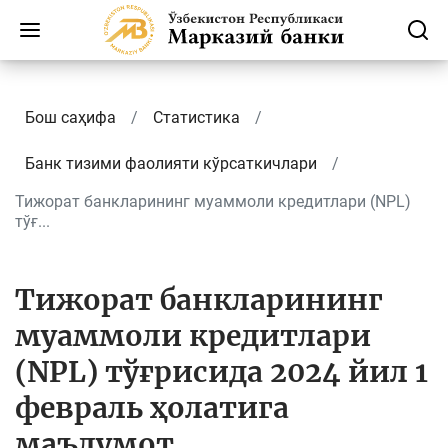
Бош саҳифа
Статистика
Банк тизими фаолияти кўрсаткичлари
Тижорат банкларининг муаммоли кредитлари (NPL)
тўғ...
Тижорат банкларининг
муаммоли кредитлари
(NPL) тўғрисида 2024 йил 1
февраль ҳолатига
маълумот