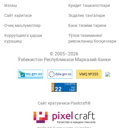
Излаш
Кредит ташкилотлари
Сайт харитаси
Эсдалик тангалари
Очиқ маълумотлар
Банк тизими тарихи
Коррупцияга қарши
Тўлов тизимининг
курашиш
ривожланиш босқичлари
© 2005–2026
Ўзбекистон Республикаси Марказий банки
Сайт яратувчиси Pixelcraft®