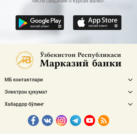
числе сведения о курсах валют.
МБ контактлари
Электрон ҳукумат
Хабардор бўлинг