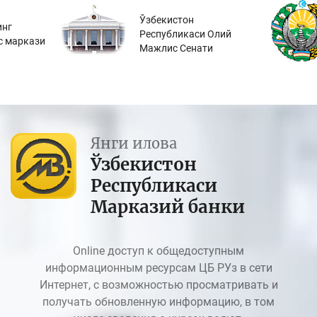
Ўзбекистон
инг
Республикаси Олий
с маркази
Мажлис Сенати
Янги илова
Ўзбекистон
Республикаси
Марказий банки
Online доступ к общедоступным
информационным ресурсам ЦБ РУз в сети
Интернет, с возможностью просматривать и
получать обновленную информацию, в том