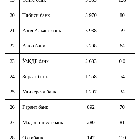
20
Тибиси банк
3 970
80
21
Азия Альянс банк
3 938
59
22
Анор банк
3 208
64
23
ЎзКДБ банк
2 683
0,0
24
Зираат банк
1 558
54
25
Универсал банк
1 207
34
26
Гарант банк
892
70
27
Мадад инвест банк
289
81
28
Октобанк
147
110