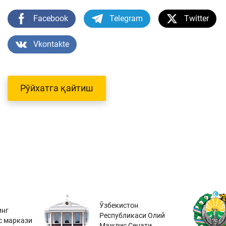
Facebook
Telegram
Twitter
Vkontakte
Рўйхатга қайтиш
Ўзбекистон
инг
Республикаси Олий
с маркази
Мажлис Сенати