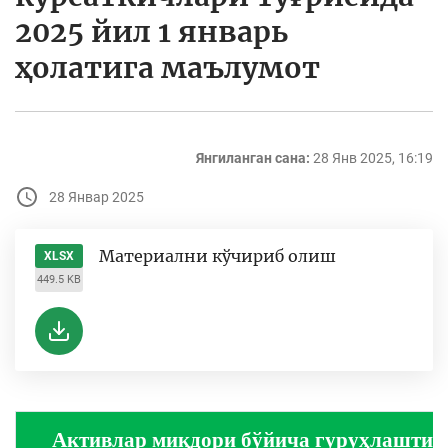
2025 йил 1 январь
ҳолатига маълумот
Янгиланган сана:
28 Янв 2025, 16:19
28 Январ 2025
Материални кўчириб олиш
XLSX
449.5 KB
Активлар миқдори бўйича гуруҳлаштир