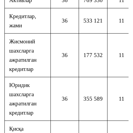
Активлар
36
769 330
11
Кредитлар,
36
533 121
11
жами
Жисмоний
шахсларга
36
177 532
11
ажратилган
кредитлар
Юридик
шахсларга
36
355 589
11
ажратилган
кредитлар
Қисқа