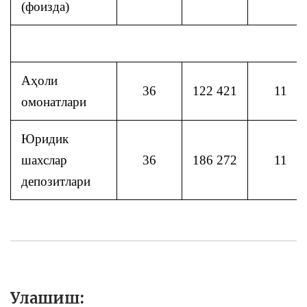
(фоизда)
Аҳоли
36
122 421
11
омонатлари
Юридик
шахслар
36
186 272
11
депозитлари
Улашиш: