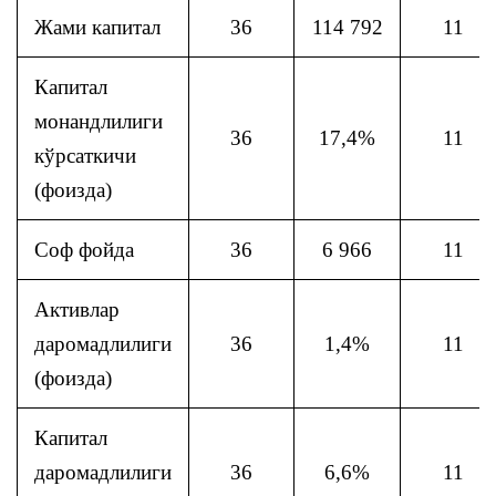
Жами капитал
36
114 792
11
Капитал
монандлилиги
36
17,4%
11
кўрсаткичи
(фоизда)
Соф фойда
36
6 966
11
Активлар
даромадлилиги
36
1,4%
11
(фоизда)
Капитал
даромадлилиги
36
6,6%
11