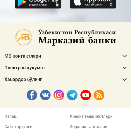
МБ контактлари
Электрон ҳукумат
Хабардор бўлинг
Излаш
Кредит ташкилотлари
Сайт харитаси
Эсдалик тангалари