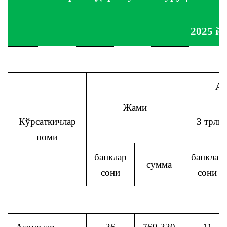
2025 й
Ак
Жами
Кўрсаткичлар
3 трлн.
номи
банклар
банклар
сумма
сони
сони