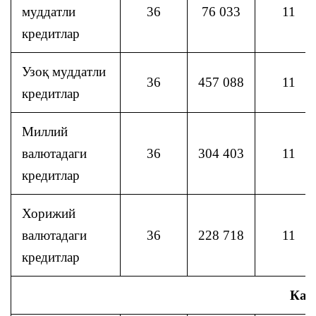
муддатли
36
76 033
11
кредитлар
Узоқ муддатли
36
457 088
11
кредитлар
Миллий
валютадаги
36
304 403
11
кредитлар
Хорижий
валютадаги
36
228 718
11
кредитлар
Кап