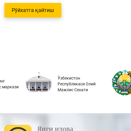
Рўйхатга қайтиш
Ўзбекистон
инг
Республикаси Олий
с маркази
Мажлис Сенати
Янги илова