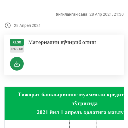
Янгиланган сана:
28 Апр 2021, 21:30
28 Апрел 2021
Материални кўчириб олиш
XLSX
426.9 KB
Тижорат банкларининг муаммоли кредитл
тўғрисида
2021 йил 1 апрель ҳолатига маълум