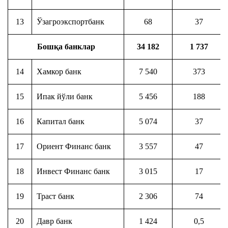
13
Ўзагроэкспортбанк
68
37
Бошқа банклар
34 182
1 737
14
Хамкор банк
7 540
373
15
Ипак йўли банк
5 456
188
16
Капитал банк
5 074
37
17
Ориент Финанс банк
3 557
47
18
Инвест Финанс банк
3 015
17
19
Траст банк
2 306
74
20
Давр банк
1 424
0,5