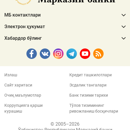
МБ контактлари
Электрон ҳукумат
Хабардор бўлинг
Излаш
Кредит ташкилотлари
Сайт харитаси
Эсдалик тангалари
Очиқ маълумотлар
Банк тизими тарихи
Коррупцияга қарши
Тўлов тизимининг
курашиш
ривожланиш босқичлари
© 2005–2026
Ўзбекистон Республикаси Марказий банки