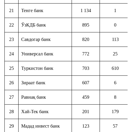
21
Тенге банк
1 134
1
22
ЎзКДБ банк
895
0
23
Савдогар банк
820
113
24
Универсал банк
772
25
25
Туркистон банк
703
610
26
Зираат банк
607
6
27
Равнақ банк
459
8
28
Хай-Тек банк
201
179
29
Мадад инвест банк
123
57