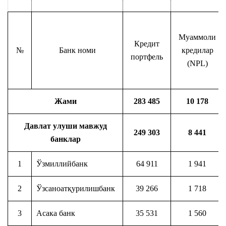
Муаммоли
Кредит
№
Банк номи
кредилар
портфель
(NPL)
Жами
283 485
10 178
Давлат улуши мавжуд
249 303
8 441
банклар
1
Ўзмиллийбанк
64 911
1 941
2
Ўзсаноатқурилишбанк
39 266
1 718
3
Асака банк
35 531
1 560