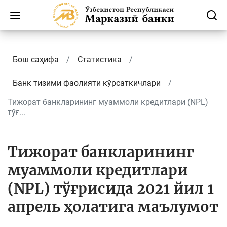
Бош саҳифа
Статистика
Банк тизими фаолияти кўрсаткичлари
Тижорат банкларининг муаммоли кредитлари (NPL)
тўғ...
Тижорат банкларининг
муаммоли кредитлари
(NPL) тўғрисида 2021 йил 1
апрель ҳолатига маълумот