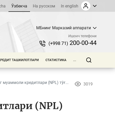
cha
Ўзбекча
На русском
In english
МБнинг Марказий аппарати
Ишонч телефони
200-00-44
(+998 71)
КРЕДИТ ТАШКИЛОТЛАРИ
СТАТИСТИКА
...
 муаммоли кредитлари (NPL) тўғ...
3019
тлари (NPL)