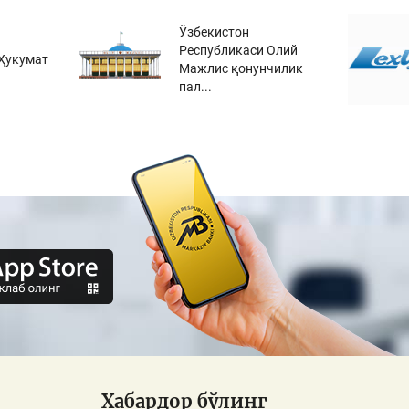
Ўзбекистон
Республикаси Олий
Ҳукумат
Мажлис қонунчилик
пал...
Хабардор бўлинг