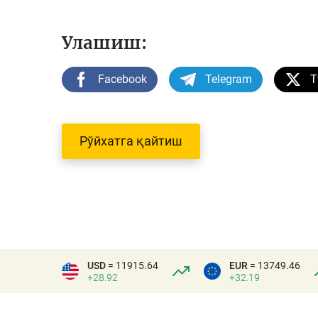
Улашиш:
Facebook
Telegram
T
Рўйхатга қайтиш
USD
= 11915.64
EUR
= 13749.46
+28.92
+32.19