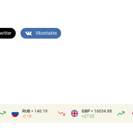
witter
Vkontakte
RUB
= 146.19
GBP
= 16034.88
-0.18
+27.03