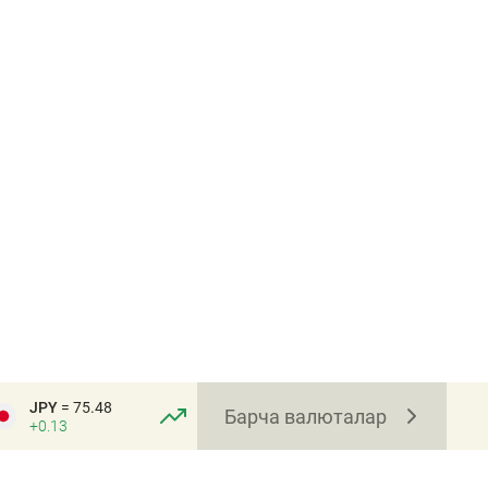
JPY
= 75.48
Барча валюталар
+0.13