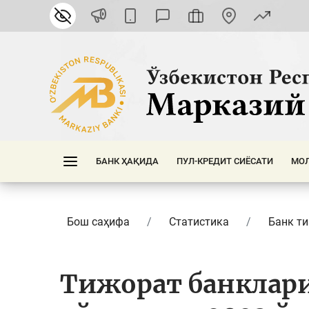
БАНК ҲАҚИДА
ПУЛ-КРЕДИТ СИЁСАТИ
МОЛ
Бош саҳифа
Статистика
Банк т
Тижорат банклар