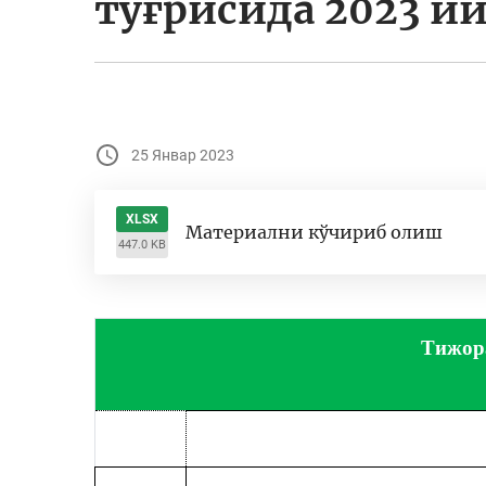
тўғрисида 2023 й
25 Январ 2023
XLSX
Материални кўчириб олиш
447.0 KB
Тижор