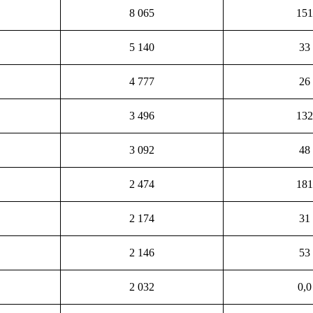
8 065
151
5 140
33
4 777
26
3 496
132
3 092
48
2 474
181
2 174
31
2 146
53
2 032
0,0