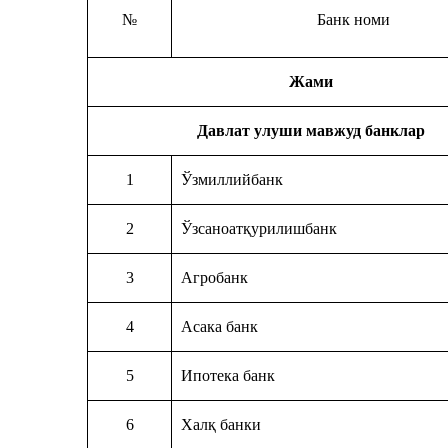
№
Банк номи
Жами
Давлат улуши мавжуд банклар
1
Ўзмиллийбанк
2
Ўзсаноатқурилишбанк
3
Агробанк
4
Асака банк
5
Ипотека банк
6
Халқ банки