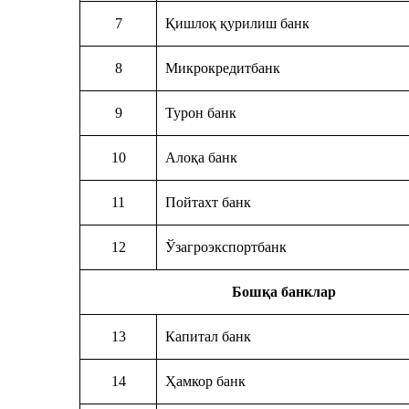
7
Қишлоқ қурилиш банк
8
Микрокредитбанк
9
Турон банк
10
Алоқа банк
11
Пойтахт банк
12
Ўзагроэкспортбанк
Бошқа банклар
13
Капитал банк
14
Ҳамкор банк