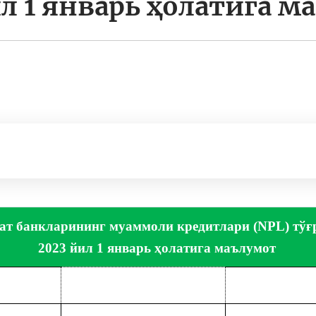
ил 1 январь ҳолатига м
ат банкларининг муаммоли кредитлари (NPL) тўғ
2023 йил 1 январь ҳолатига маълумот