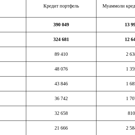
Кредит портфель
Муаммоли кред
390 049
13 9
324 681
12 6
89 410
2 63
48 076
1 35
43 846
1 68
36 742
1 70
32 658
810
21 666
2 58