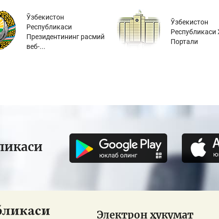
Ўзбекистон
Ўзбекистон
Республикаси
Республикаси 
Президентининг расмий
Портали
веб-...
ликаси
Электрон ҳукумат