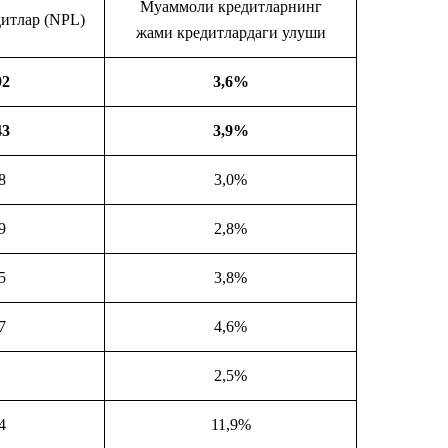
Муаммоли кредитларнинг
итлар (NPL)
жами кредитлардаги улуши
92
3,6%
43
3,9%
8
3,0%
9
2,8%
5
3,8%
7
4,6%
2,5%
4
11,9%