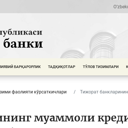
O’zbek
ИЯВИЙ БАРҚАРОРЛИК
ТАДҚИҚОТЛАР
ТЎЛОВ ТИЗИМЛАРИ
изими фаолияти кўрсаткичлари
Тижорат банкларининг
ининг муаммоли креди