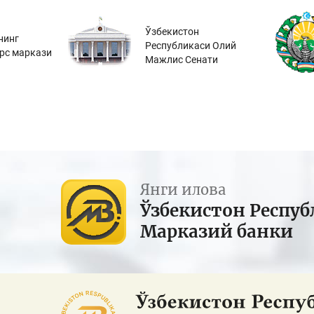
Ўзбекистон
нинг
Республикаси Олий
урс маркази
Мажлис Сенати
Янги илова
Ўзбекистон Респуб
Марказий банки