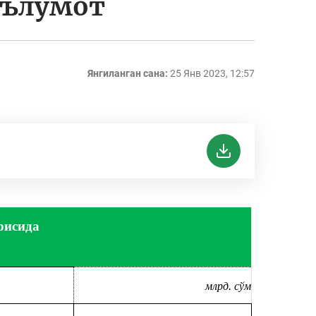
аълумот
Янгиланган сана:
25 Янв 2023, 12:57
рисида
млрд. сўм