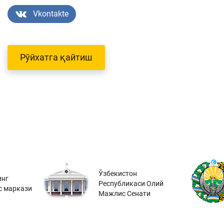
Vkontakte
Рўйхатга қайтиш
Ўзбекистон
инг
Республикаси Олий
с маркази
Мажлис Сенати