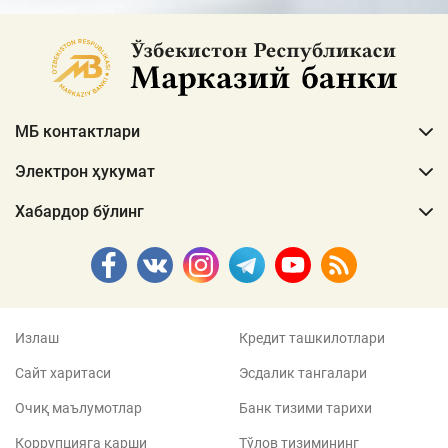
МБ контактлари
Электрон ҳукумат
Хабардор бўлинг
Излаш
Кредит ташкилотлари
Сайт харитаси
Эсдалик тангалари
Очиқ маълумотлар
Банк тизими тарихи
Коррупцияга қарши
Тўлов тизимининг