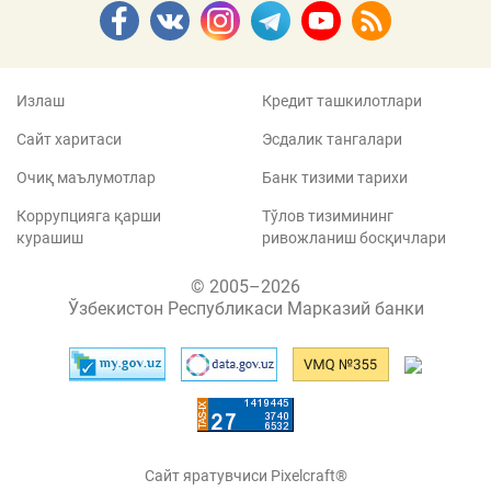
Излаш
Кредит ташкилотлари
Сайт харитаси
Эсдалик тангалари
Очиқ маълумотлар
Банк тизими тарихи
Коррупцияга қарши
Тўлов тизимининг
курашиш
ривожланиш босқичлари
© 2005–2026
Ўзбекистон Республикаси Марказий банки
Сайт яратувчиси Pixelcraft®