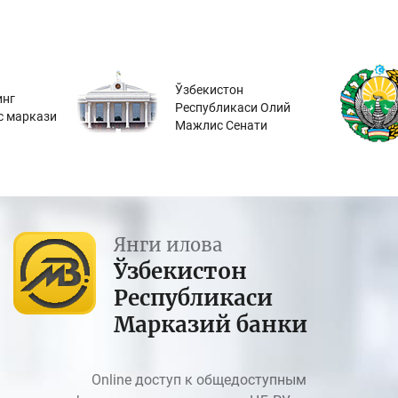
Ўзбекистон
инг
Республикаси Олий
с маркази
Мажлис Сенати
Янги илова
Ўзбекистон
Республикаси
Марказий банки
Online доступ к общедоступным