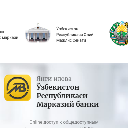
Ўзбекистон
инг
Республикаси Олий
с маркази
Мажлис Сенати
Янги илова
Ўзбекистон
Республикаси
Марказий банки
Online доступ к общедоступным