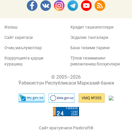
Излаш
Кредит ташкилотлари
Сайт харитаси
Эсдалик тангалари
Очиқ маълумотлар
Банк тизими тарихи
Коррупцияга қарши
Тўлов тизимининг
курашиш
ривожланиш босқичлари
© 2005–2026
Ўзбекистон Республикаси Марказий банки
Сайт яратувчиси Pixelcraft®