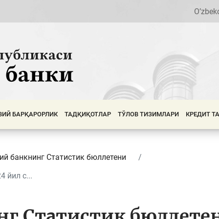
O’zbek
ВИЙ БАРҚАРОРЛИК
ТАДҚИҚОТЛАР
ТЎЛОВ ТИЗИМЛАРИ
КРЕДИТ Т
ий банкнинг Cтатистик бюллетени
 йил с...
г Статистик бюллетен