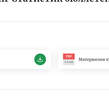
PDF
Материални к
9.4 MB