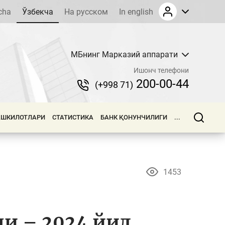
cha
Ўзбекча
На русском
In english
МБнинг Марказий аппарати
Ишонч телефони
200-00-44
(+998 71)
АШКИЛОТЛАРИ
СТАТИСТИКА
БАНК ҚОНУНЧИЛИГИ
...
1453
и – 2024 йил