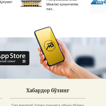
Ҳукумат
Мажлис қонунчилик
пал...
Хабардор бўлинг
Сиз янгилаб туриш рукнига обуна бўлиш