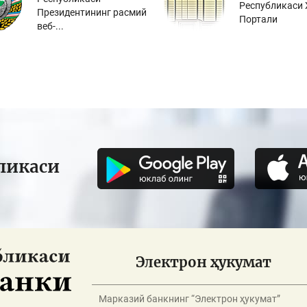
Республикаси 
Президентининг расмий
Портали
веб-...
ликаси
Электрон ҳукумат
Марказий банкнинг “Электрон ҳукумат”