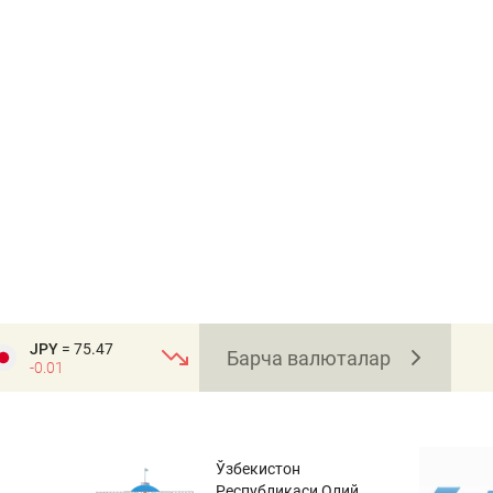
JPY
= 75.47
Барча валюталар
-0.01
Ўзбекистон
Республикаси Олий