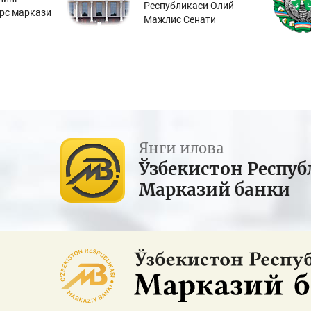
Республикаси Олий
урс маркази
Мажлис Сенати
Янги илова
Ўзбекистон Респуб
Марказий банки