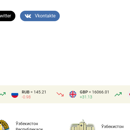
witter
Vkontakte
RUB
= 145.21
GBP
= 16066.01
-0.98
+31.13
Ўзбекистон
Ўзбекистон
Республикаси