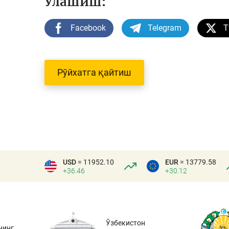
Улашиш:
Facebook
Telegram
T
Рўйхатга қайтиш
USD
= 11952.10
EUR
= 13779.58
+36.46
+30.12
Ўзбекистон
нинг