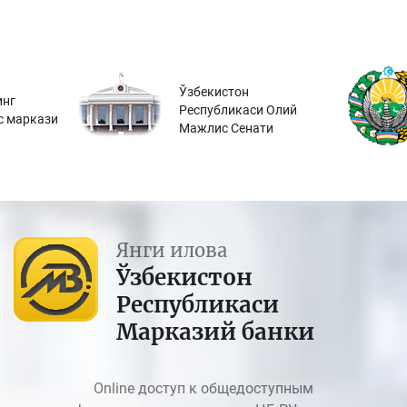
Ўзбекистон
инг
Республикаси Олий
с маркази
Мажлис Сенати
Янги илова
Ўзбекистон
Республикаси
Марказий банки
Online доступ к общедоступным