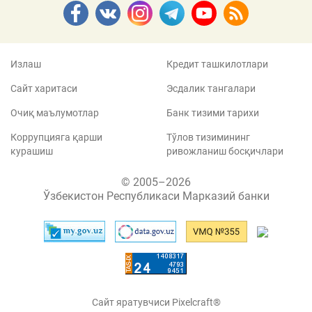
Излаш
Кредит ташкилотлари
Сайт харитаси
Эсдалик тангалари
Очиқ маълумотлар
Банк тизими тарихи
Коррупцияга қарши
Тўлов тизимининг
курашиш
ривожланиш босқичлари
© 2005–2026
Ўзбекистон Республикаси Марказий банки
Сайт яратувчиси Pixelcraft®