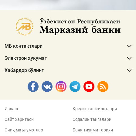
МБ контактлари
Электрон ҳукумат
Хабардор бўлинг
Излаш
Кредит ташкилотлари
Сайт харитаси
Эсдалик тангалари
Очиқ маълумотлар
Банк тизими тарихи