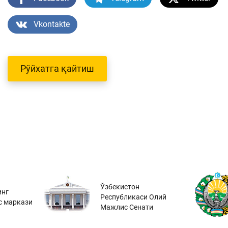
Vkontakte
Рўйхатга қайтиш
Ўзбекистон
инг
Республикаси Олий
с маркази
Мажлис Сенати