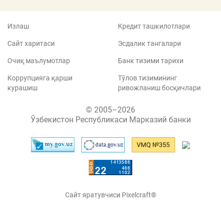
Излаш
Кредит ташкилотлари
Сайт харитаси
Эсдалик тангалари
Очиқ маълумотлар
Банк тизими тарихи
Коррупцияга қарши
Тўлов тизимининг
курашиш
ривожланиш босқичлари
© 2005–2026
Ўзбекистон Республикаси Марказий банки
Сайт яратувчиси Pixelcraft®