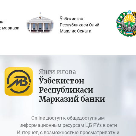
Ўзбекистон
инг
Республикаси Олий
с маркази
Мажлис Сенати
Янги илова
Ўзбекистон
Республикаси
Марказий банки
Online доступ к общедоступным
информационным ресурсам ЦБ РУз в сети
Интернет, с возможностью просматривать и