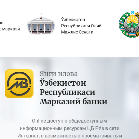
Ўзбекистон
инг
Республикаси Олий
с маркази
Мажлис Сенати
Янги илова
Ўзбекистон
Республикаси
Марказий банки
Online доступ к общедоступным
информационным ресурсам ЦБ РУз в сети
Интернет, с возможностью просматривать и