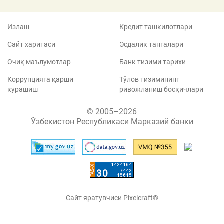
Излаш
Кредит ташкилотлари
Сайт харитаси
Эсдалик тангалари
Очиқ маълумотлар
Банк тизими тарихи
Коррупцияга қарши
Тўлов тизимининг
курашиш
ривожланиш босқичлари
© 2005–2026
Ўзбекистон Республикаси Марказий банки
Сайт яратувчиси Pixelcraft®