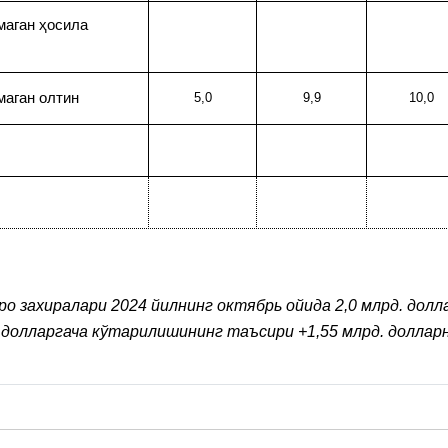
маган ҳосила
маган олтин
5,0
9,9
10,0
о захиралари 2024 йилнинг октябрь ойида 2,0 млрд. долл
0 долларгача кўтарилишининг таъсири +1,55 млрд. доллар