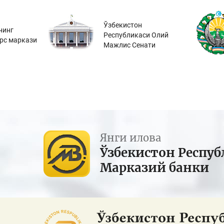
Ўзбекистон
нинг
Республикаси Олий
урс маркази
Мажлис Сенати
Янги илова
Ўзбекистон Респуб
Марказий банки