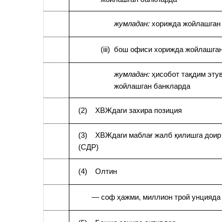
жумладан:
хорижда жойлашга
(iii) бош офиси хорижда жойлашга
жумладан:
ҳисобот тақдим эту
жойлашган банкларда
(2) ХВЖдаги захира позиция
(3) ХВЖдаги маблағ жалб қилишга доир
(СДР)
(4) Олтин
— соф ҳажми, миллион трой унцияда