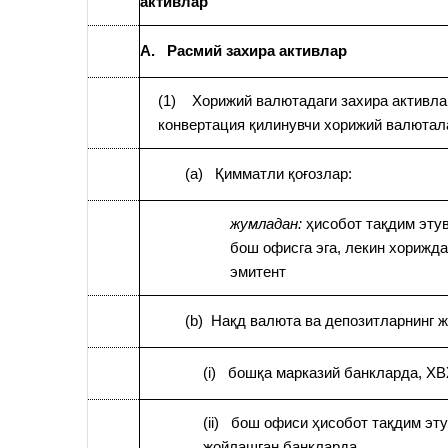
активлар
A. Расмий захира активлар
(1) Хорижий валютадаги захира активла
конвертация қилинувчи хорижий валютал
(a) Қимматли қоғозлар:
жумладан:
ҳисобот тақдим эту
бош офисга эга, лекин хорижд
эмитент
(b) Нақд валюта ва депозитларнинг 
(i) бошқа марказий банкларда, Х
(ii) бош офиси ҳисобот тақдим эт
жойлашган банкларда