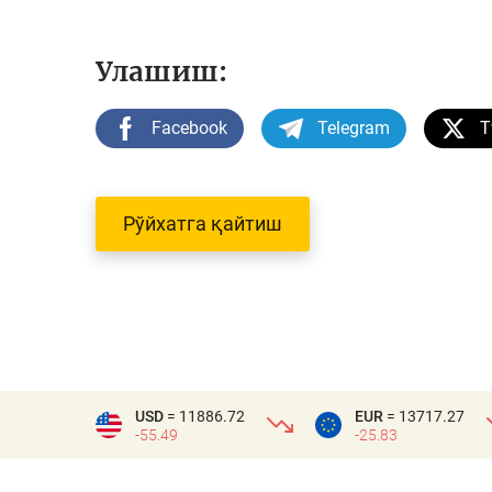
Улашиш:
Facebook
Telegram
T
Рўйхатга қайтиш
USD
= 11886.72
EUR
= 13717.27
-55.49
-25.83