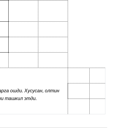
арга ошди. Хусусан, олтин
ни ташкил этди.