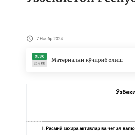
7 Ноябр 2024
XLSX
Материални кўчириб олиш
26.6 KB
Ўзбек
I. Расмий захира активлар ва чет эл вал