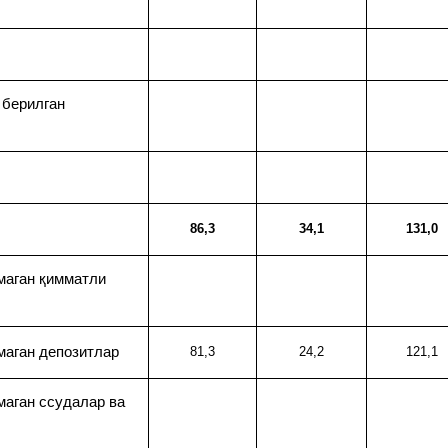
 берилган
86,3
34,1
131,0
маган қимматли
маган депозитлар
81,3
24,2
121,1
маган ссудалар ва