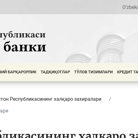
O’zbek
ВИЙ БАРҚАРОРЛИК
ТАДҚИҚОТЛАР
ТЎЛОВ ТИЗИМЛАРИ
КРЕДИТ Т
стон Республикасининг халқаро захиралари
лари
бликасининг халқаро з