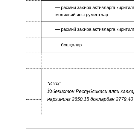
— расмий захира активларга киритил
молиявий инструментлар
— расмий захира активларга киритил
— бошқалар
*Изоҳ:
Ўзбекистон Республикаси ялпи халқар
нархининг 2650,15 доллардан 2779,4