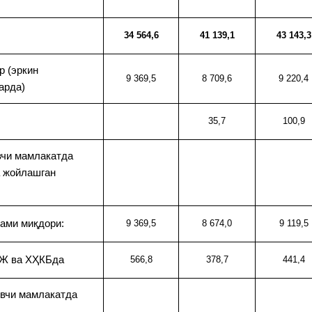
34 564,6
41 139,1
43 143,3
р (эркин
9 369,5
8 709,6
9 220,4
арда)
35,7
100,9
вчи мамлакатда
а жойлашган
жами миқдори:
9 369,5
8 674,0
9 119,5
ВЖ ва ХҲКБда
566,8
378,7
441,4
увчи мамлакатда