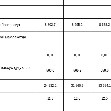
н
н банкларда
8 802,7
8 295,2
8 678,2
вчи мамлакатда
0,01
0,01
0,01
 махсус ҳуқуқлар
563,0
569,2
558,8
24 632,2
31 860,3
33 364,1
11,9
12,0
12,0