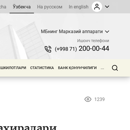
cha
Ўзбекча
На русском
In english
МБнинг Марказий аппарати
Ишонч телефони
200-00-44
(+998 71)
АШКИЛОТЛАРИ
СТАТИСТИКА
БАНК ҚОНУНЧИЛИГИ
...
1239
ахиралари