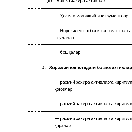
(5) Бошқа захира активлар
— Ҳосила молиявий инструментлар
— Норезидент нобанк ташкилотларга
ссудалар
— бошқалар
B. Хорижий валютадаги бошқа активлар
— расмий захира активларга киритил
қоғозлар
— расмий захира активларга киритил
— расмий захира активларга киритил
қарзлар