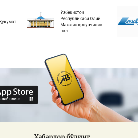
Ўзбекистон
Республикаси Олий
Ҳукумат
Мажлис қонунчилик
пал...
Хабардор бўлинг