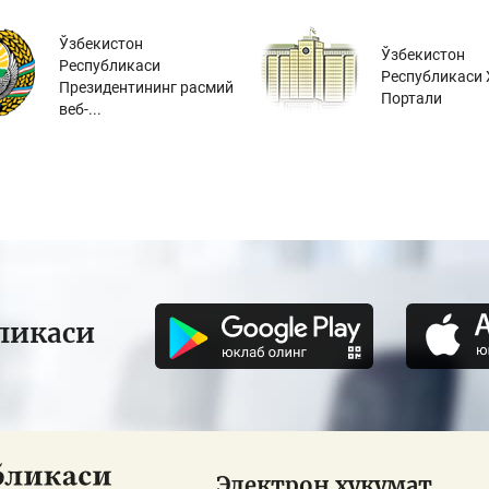
Ўзбекистон
Ўзбекистон
Республикаси
Республикаси 
Президентининг расмий
Портали
веб-...
ликаси
Электрон ҳукумат