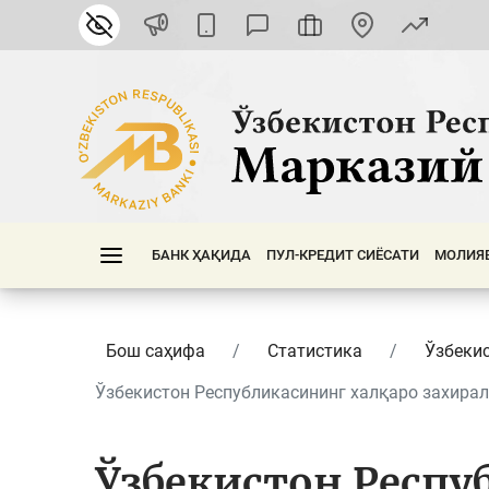
БАНК ҲАҚИДА
ПУЛ-КРЕДИТ СИЁСАТИ
МОЛИЯ
Бош саҳифа
Статистика
Ўзбеки
Ўзбекистон Республикасининг халқаро захира
Ўзбекистон Респу