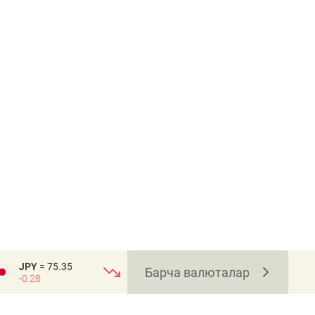
JPY
= 75.35
Барча валюталар
-0.28