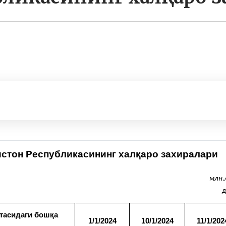
истон Республикасининг халқаро захиралари
млн
д
ютасидаги бошқа
1/1/2024
10/1/2024
11/1/202