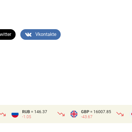
witter
Vkontakte
RUB
= 146.37
GBP
= 16007.85
-1.05
-43.67