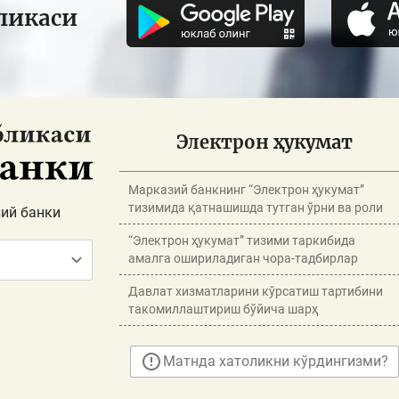
ликаси
Электрон ҳукумат
Марказий банкнинг “Электрон ҳукумат”
тизимида қатнашишда тутган ўрни ва роли
ий банки
“Электрон ҳукумат” тизими таркибида
амалга ошириладиган чора-тадбирлар
Давлат хизматларини кўрсатиш тартибини
такомиллаштириш бўйича шарҳ
Матнда хатоликни кўрдингизми?