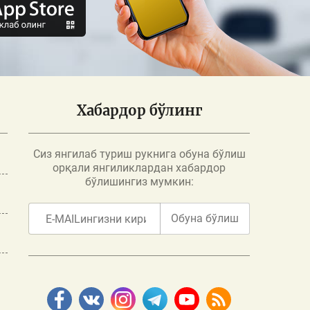
Хабардор бўлинг
Сиз янгилаб туриш рукнига обуна бўлиш
орқали янгиликлардан хабардор
бўлишингиз мумкин:
Обуна бўлиш