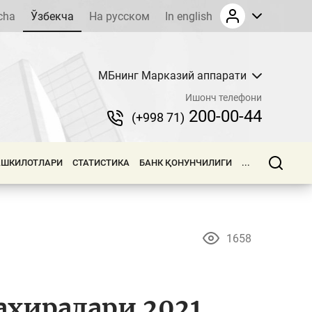
cha
Ўзбекча
На русском
In english
МБнинг Марказий аппарати
Ишонч телефони
200-00-44
(+998 71)
АШКИЛОТЛАРИ
СТАТИСТИКА
БАНК ҚОНУНЧИЛИГИ
...
1658
ахиралари 2021