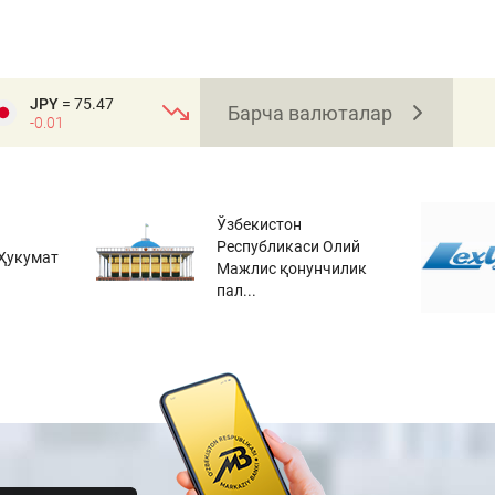
JPY
= 75.47
Барча валюталар
-0.01
Ўзбекистон
Республикаси Олий
Ҳукумат
Мажлис қонунчилик
пал...