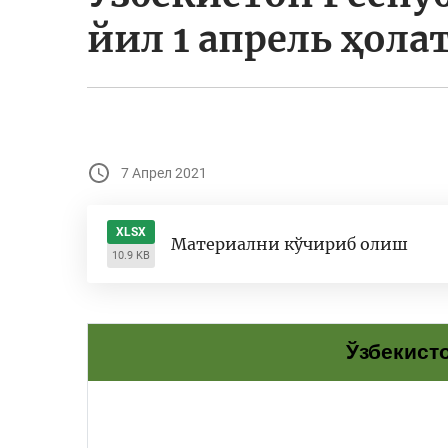
йил 1 апрель ҳола
7 Апрел 2021
XLSX
Материални кўчириб олиш
10.9 KB
Ўзбекист