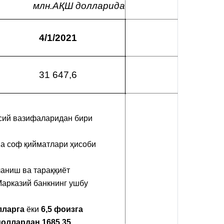
млн.АҚШ долларида
4/1/2021
31 647,6
сий вазифаларидан бири
а соф қийматлари ҳисоби
аниш ва тараққиёт
Марказий банкнинг ушбу
лларга
ёки
6,5 фоизга
доллардан 1685,35