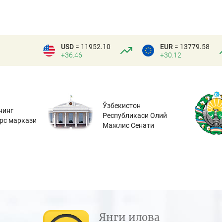
USD
= 11952.10
EUR
= 13779.58
+36.46
+30.12
Ўзбекистон
нинг
Республикаси Олий
урс маркази
Мажлис Сенати
Янги илова