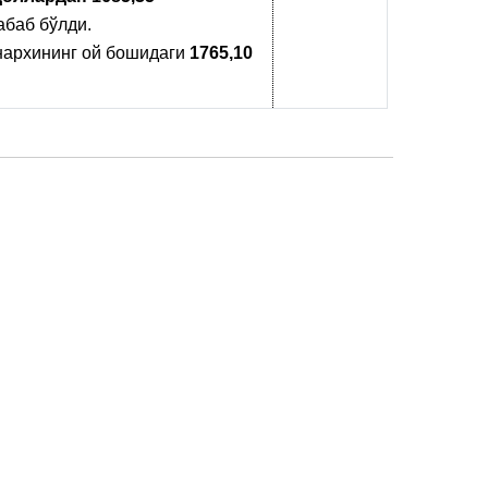
баб бўлди.
нархининг ой бошидаги
1765,10