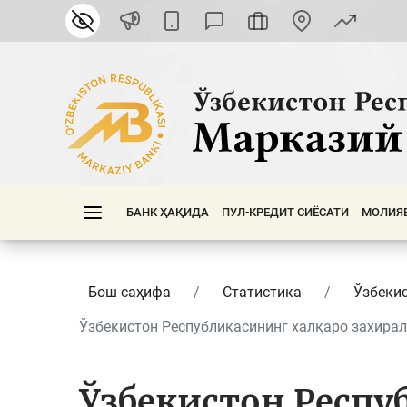
БАНК ҲАҚИДА
ПУЛ-КРЕДИТ СИЁСАТИ
МОЛИЯ
Бош саҳифа
Статистика
Ўзбеки
Ўзбекистон Республикасининг халқаро захирала
Ўзбекистон Респу