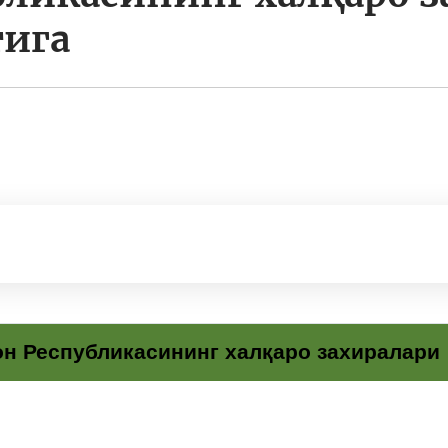
тига
он Республикасининг халқаро захиралари