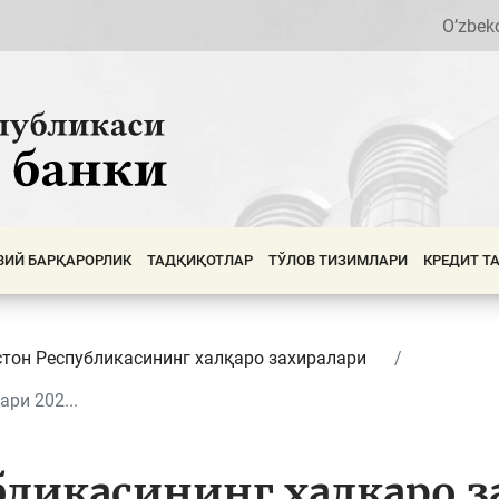
O’zbek
ВИЙ БАРҚАРОРЛИК
ТАДҚИҚОТЛАР
ТЎЛОВ ТИЗИМЛАРИ
КРЕДИТ Т
стон Республикасининг халқаро захиралари
ри 202...
бликасининг халқаро з