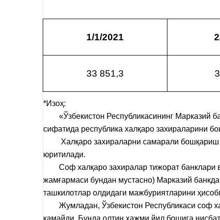
1/1/2021
2
33 851,3
3
*Изоҳ:
«Ўзбекистон Республикасининг Марказий банк
сифатида республика халқаро захираларини бо
Халқаро захираларни самарали бошқариш мақ
юритилади.
Соф халқаро захиралар тижорат банклари ва 
жамғармаси бундан мустасно) Марказий банкда
ташкилотлар олдидаги мажбуриятларини ҳисоб
Жумладан, Ўзбекистон Республикаси соф хал
камайди. Бунда олтин ҳажми йил бошига нисба