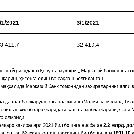
/1/2021
3/1/2021
3 411,7
32 419,4
и тўғрисида»ги Қонунга мувофиқ, Марказий банкнинг асо
шқариш, ҳисобга олиш ва сақлаш белгиланган.
садида Марказий банк томонидан захираларнинг ялпи в
давлат бошқаруви органларининг (Молия вазирлиги, Тикл
 очилган ҳисобварақларидаги валюта маблағларини, яъни 
га олмайди.
қаро захиралари 2021 йил бошига нисбатан
2,2 млрд. до
тан ошган бўлсада, олтин нархининг йил бошидаги
1891,10 