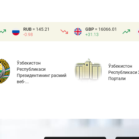
RUB
= 145.21
GBP
= 16066.01
-0.98
+31.13
Ўзбекистон
Ўзбекистон
Республикаси
Республикаси 
Президентининг расмий
Портали
веб-...