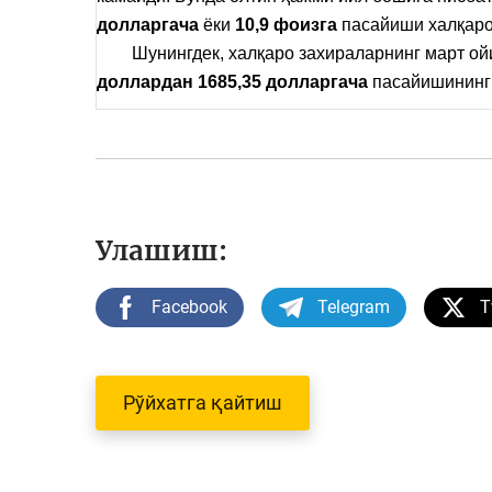
долларгача
ёки
10,9 фоизга
пасайиши халқаро
Шунингдек, халқаро захираларнинг март ой
доллардан 1685,35 долларгача
пасайишининг
Улашиш:
Facebook
Telegram
T
Рўйхатга қайтиш