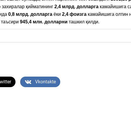
 захиралар қийматининг
2,4 млрд. долларга
камайишига са
ида
0,8 млрд. долларга
ёки
2,4 фоизга
камайишига олтин 
 таъсири
945,4 млн. долларни
ташкил қилди.
witter
Vkontakte