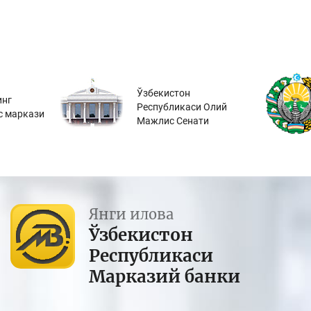
Ўзбекистон
инг
Республикаси Олий
с маркази
Мажлис Сенати
Янги илова
Ўзбекистон
Республикаси
Марказий банки