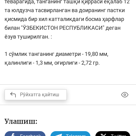
теварагида, танганинг ташқи қирраси ёқалаб 12
та юлдузча тасвирланган ва доиранинг пастки
қисмида бир хил катталикдаги босма ҳарфлар
билан "ЎЗБЕКИСТОН РЕСПУБЛИКАСИ" деган
ёзув туширилган. :
1 сўмлик танганинг диаметри - 19,80 мм,
қалинлиги - 1,3 мм, оғирлиги - 2,72 гр.
Рўйхатга қайтиш
Улашиш: