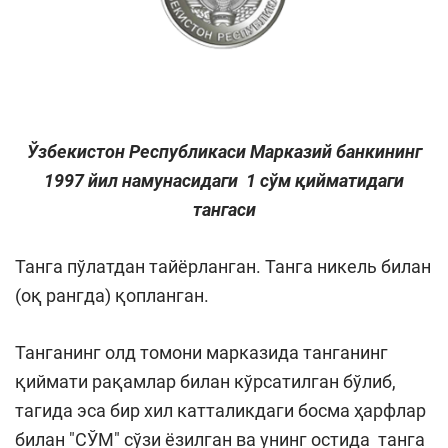
Ўзбекистон Республикаси Марказий банкининг
1997 йил намунасидаги 1 сўм қийматидаги
тангаси
Танга пўлатдан тайёрланган. Танга никель билан
(оқ рангда) қопланган.
Танганинг олд томони марказида танганинг
қиймати рақамлар билан кўрсатилган бўлиб,
тагида эса бир хил катталикдаги босма ҳарфлар
билан "СЎМ" сўзи ёзилган ва унинг остида танга