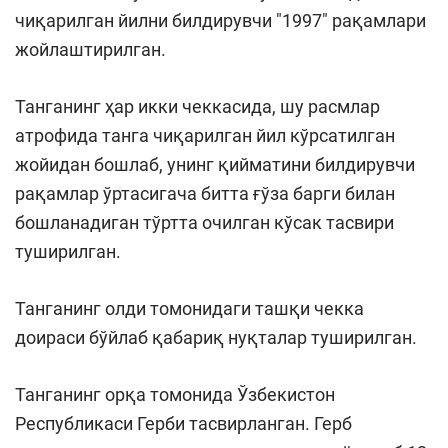
чиқарилган йилни билдирувчи "1997" рақамлари
жойлаштирилган.
Танганинг ҳар икки чеккасида, шу расмлар
атрофида танга чиқарилган йил кўрсатилган
жойидан бошлаб, унинг қийматини билдирувчи
рақамлар ўртасигача битта ғўза барги билан
бошланадиган тўртта очилган кўсак тасвири
туширилган.
Танганинг олди томонидаги ташқи чекка
доираси бўйлаб қабариқ нуқталар туширилган.
Танганинг орқа томонида Ўзбекистон
Республикаси Герби тасвирланган. Герб