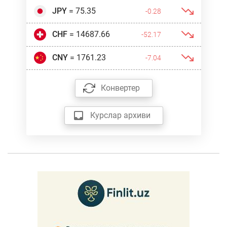
JPY
= 75.35
-0.28
CHF
= 14687.66
-52.17
CNY
= 1761.23
-7.04
Конвертер
Курслар архиви