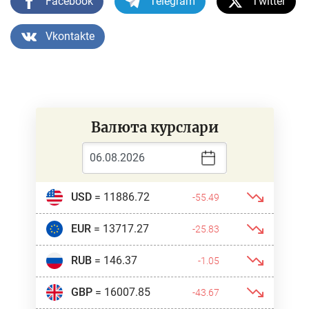
Facebook
Telegram
Twitter
Vkontakte
Валюта курслари
USD
= 11886.72
-55.49
EUR
= 13717.27
-25.83
RUB
= 146.37
-1.05
GBP
= 16007.85
-43.67