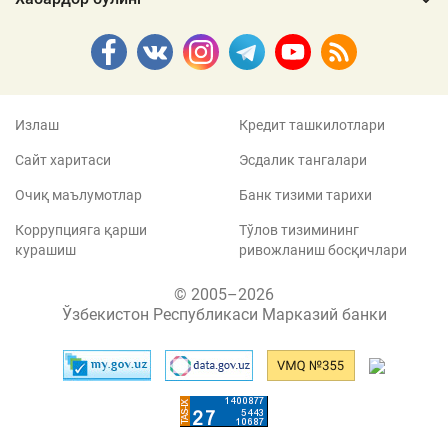
Излаш
Кредит ташкилотлари
Сайт харитаси
Эсдалик тангалари
Очиқ маълумотлар
Банк тизими тарихи
Коррупцияга қарши
Тўлов тизимининг
курашиш
ривожланиш босқичлари
© 2005–2026
Ўзбекистон Республикаси Марказий банки