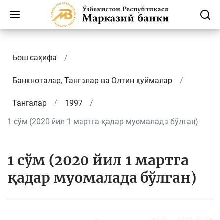
Бош саҳифа
Банкноталар, Тангалар ва Олтин қуймалар
Тангалар
1997
1 сўм (2020 йил 1 мартга қадар муомалада бўлган)
1 сўм (2020 йил 1 мартга
қадар муомалада бўлган)