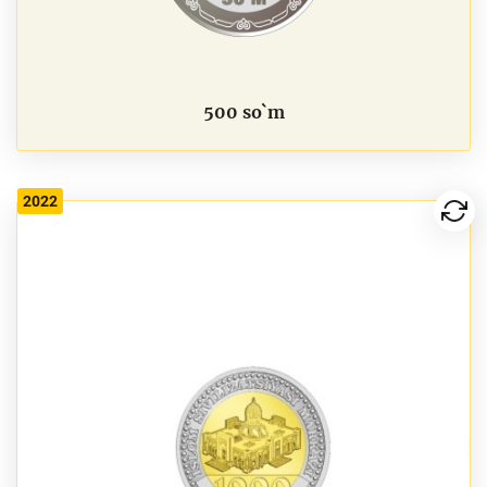
500 so`m
2022