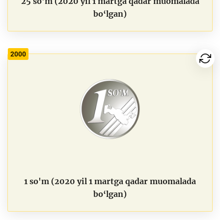
25 so'm (2020 yil 1 martga qadar muomalada
bo‘lgan)
2000
1 so'm (2020 yil 1 martga qadar muomalada
bo‘lgan)