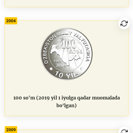
2004
100 so'm (2019 yil 1 iyulga qadar muomalada
bo‘lgan)
2009