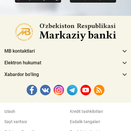
MB kontaktlari
Elektron hukumat
Xabardor bo‘ling
Izlash
Kredit tashkilotlari
Sayt xaritasi
Esdalik tangalari