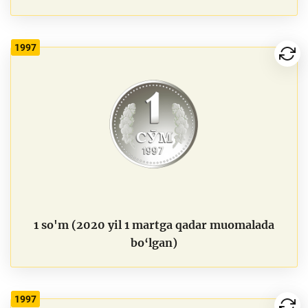
1997
1 so'm (2020 yil 1 martga qadar muomalada
bo‘lgan)
1997