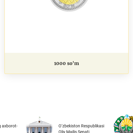
1000 so'm
 axborot-
O‘zbekiston Respublikasi
Oliy Majlis Senati