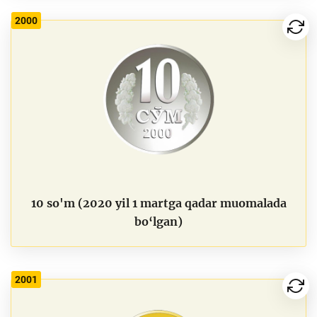
2000
10 so'm (2020 yil 1 martga qadar muomalada
bo‘lgan)
2001