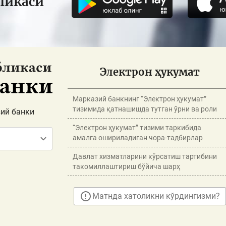
ликаси
Электрон ҳукумат
Марказий банкнинг “Электрон ҳукумат”
тизимида қатнашишда тутган ўрни ва роли
ий банки
“Электрон ҳукумат” тизими таркибида
амалга ошириладиган чора-тадбирлар
Давлат хизматларини кўрсатиш тартибини
такомиллаштириш бўйича шарҳ
Матнда хатоликни кўрдингизми?