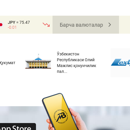
JPY
= 75.47
Барча валюталар
-0.01
Ўзбекистон
Республикаси Олий
Ҳукумат
Мажлис қонунчилик
пал...