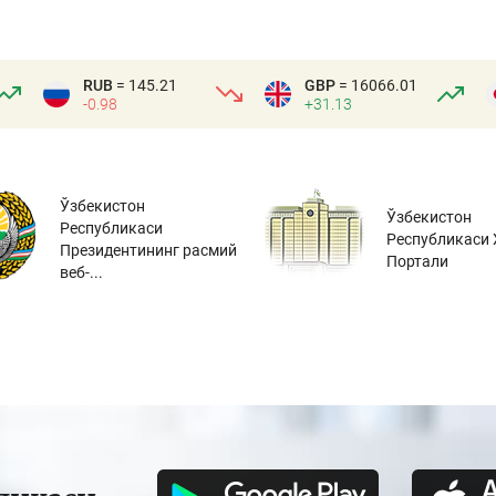
RUB
= 145.21
GBP
= 16066.01
-0.98
+31.13
Ўзбекистон
Ўзбекистон
Республикаси
Республикаси 
Президентининг расмий
Портали
веб-...