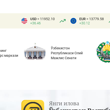
USD
= 11952.10
EUR
= 13779.58
+36.46
+30.12
Ўзбекистон
нинг
Республикаси Олий
урс маркази
Мажлис Сенати
Янги илова