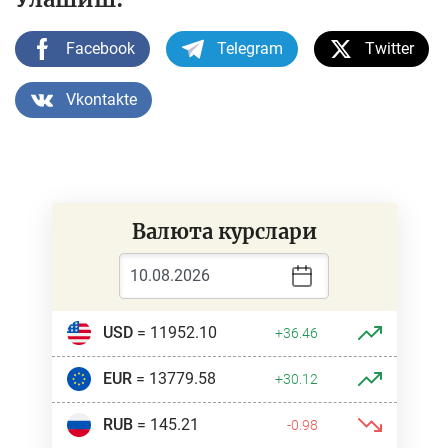
Facebook
Telegram
Twitter
Vkontakte
Валюта курслари
USD
= 11952.10
+36.46
EUR
= 13779.58
+30.12
RUB
= 145.21
-0.98