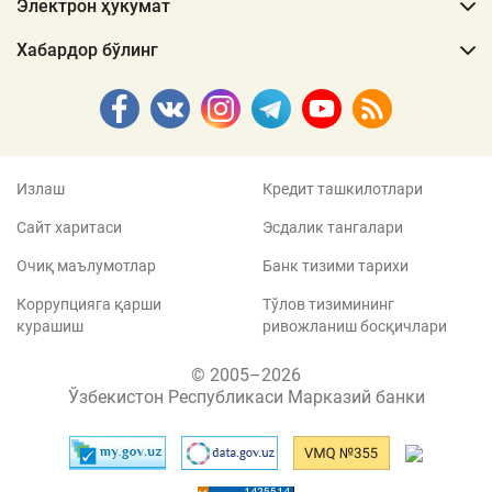
Электрон ҳукумат
Хабардор бўлинг
Излаш
Кредит ташкилотлари
Сайт харитаси
Эсдалик тангалари
Очиқ маълумотлар
Банк тизими тарихи
Коррупцияга қарши
Тўлов тизимининг
курашиш
ривожланиш босқичлари
© 2005–2026
Ўзбекистон Республикаси Марказий банки