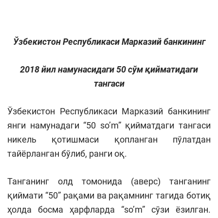
Ўзбекистон Республикаси Марказий банкининг
2018 йил намунасидаги 50 сўм қийматидаги
тангаси
Ўзбекистон Республикаси Марказий банкининг
янги намунадаги “50 so’m” қийматдаги тангаси
никель қотишмаси қопланган пўлатдан
тайёрланган бўлиб, ранги оқ.
Танганинг олд томонида (аверс) танганинг
қиймати “50” рақами ва рақамнинг тагида ботиқ
ҳолда босма ҳарфларда “so’m” сўзи ёзилган.