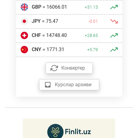
GBP
= 16066.01
+31.13
JPY
= 75.47
-0.01
CHF
= 14748.40
+28.65
CNY
= 1771.31
+5.79
Конвертер
Курслар архиви