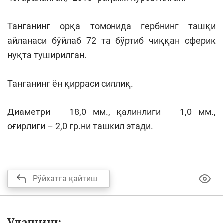
Танганинг орқа томонида гербнинг ташқи
айланаси бўйлаб 72 та бўртиб чиққан сферик
нуқта туширилган.
Танганинг ён қирраси силлиқ.
Диаметри – 18,0 мм., қалинлиги – 1,0 мм.,
оғирлиги – 2,0 гр.ни ташкил этади.
Рўйхатга қайтиш
Улашиш: