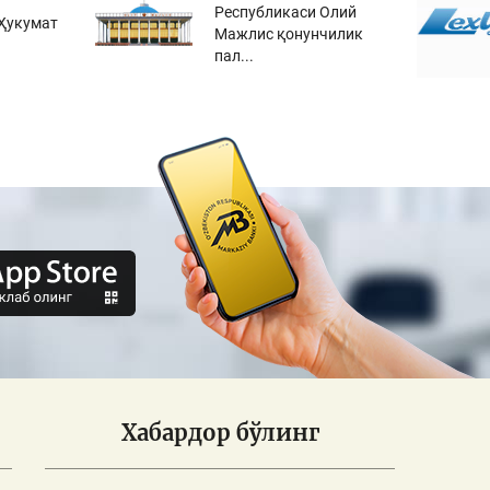
Республикаси Олий
Ҳукумат
Мажлис қонунчилик
пал...
Хабардор бўлинг