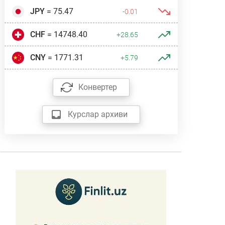
JPY
= 75.47
-0.01
CHF
= 14748.40
+28.65
CNY
= 1771.31
+5.79
Конвертер
Курслар архиви