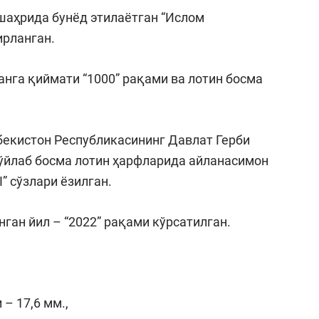
 шаҳрида бунёд этилаётган “Ислом
ирланган.
анга қиймати “1000” рақами ва лотин босма
бекистон Республикасининг Давлат Герби
бўйлаб босма лотин ҳарфларида айланасимон
 сўзлари ёзилган.
ган йил – “2022” рақами кўрсатилган.
– 17,6 мм.,