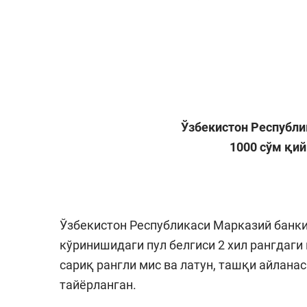
Ўзбекистон Республи
1000 сўм қи
Ўзбекистон Республикаси Марказий банки
кўринишидаги пул белгиси 2 хил рангдаги
сариқ рангли мис ва латун, ташқи айлан
тайёрланган.