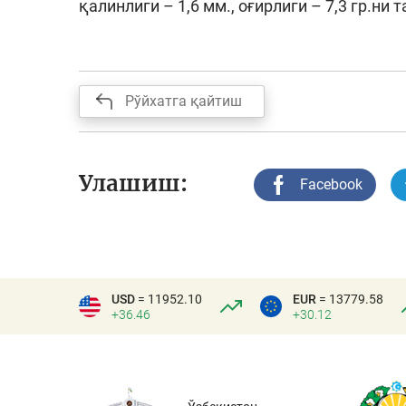
қалинлиги – 1,6 мм., оғирлиги – 7,3 гр.ни 
Рўйхатга қайтиш
Улашиш:
Facebook
USD
= 11952.10
EUR
= 13779.58
+36.46
+30.12