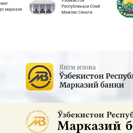
Ўзбекистон
нинг
Республикаси Олий
урс маркази
Мажлис Сенати
Янги илова
Ўзбекистон Респуб
Марказий банки