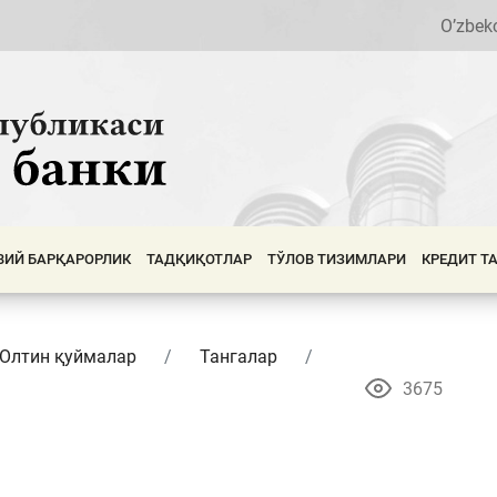
O’zbek
ВИЙ БАРҚАРОРЛИК
ТАДҚИҚОТЛАР
ТЎЛОВ ТИЗИМЛАРИ
КРЕДИТ Т
 Олтин қуймалар
Тангалар
3675