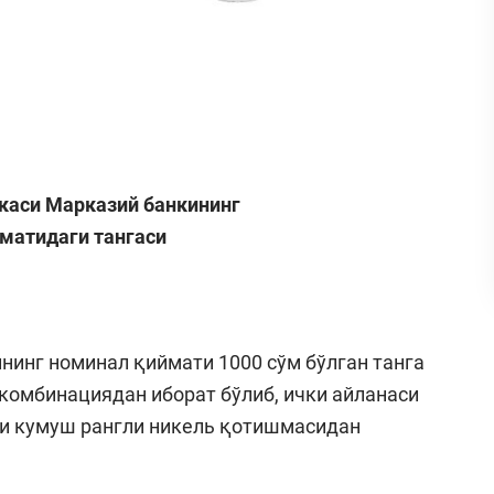
каси Марказий банкининг
йматидаги тангаси
нинг номинал қиймати 1000 сўм бўлган танга
 комбинациядан иборат бўлиб, ички айланаси
аси кумуш рангли никель қотишмасидан