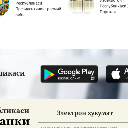
Ўзбекистон
Республикаси
Республикаси 
Президентининг расмий
Портали
веб-...
ликаси
Электрон ҳукумат