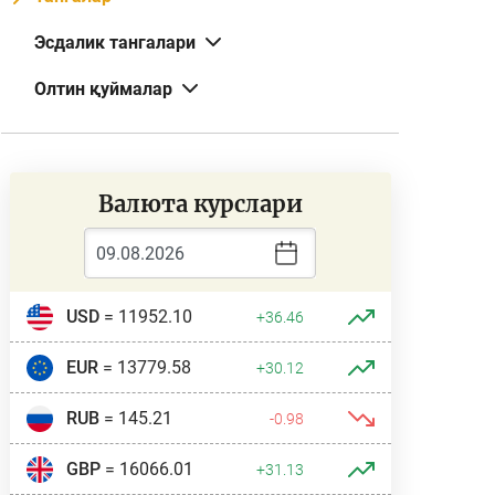
Эсдалик тангалари
Олтин қуймалар
Валюта курслари
USD
= 11952.10
+36.46
EUR
= 13779.58
+30.12
RUB
= 145.21
-0.98
GBP
= 16066.01
+31.13