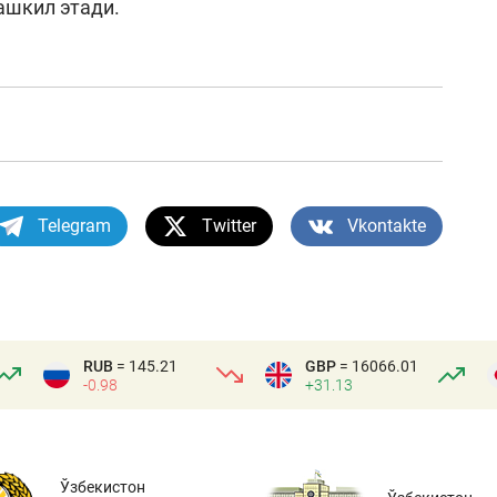
ташкил этади.
Telegram
Twitter
Vkontakte
RUB
= 145.21
GBP
= 16066.01
-0.98
+31.13
Ўзбекистон