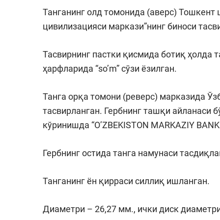
Танганинг олд томонида (аверс) Тошкент
цивилизацияси маркази”нинг биноси тасв
Тасвирнинг пастки қисмида ботиқ ҳолда т
ҳарфларида “so’m” сўзи ёзилган.
Танга орқа томони (реверс) марказида Ўз
тасвирланган. Гербнинг ташқи айланаси 
кўринишда “O’ZBEKISTON MARKAZIY BANKI”
Гербнинг остида танга намунаси тасдиқлан
Танганинг ён қирраси силлиқ ишланган.
Диаметри – 26,27 мм., ички диск диаметри 