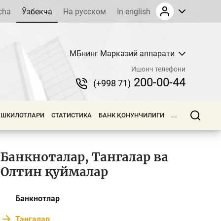
cha
Ўзбекча
На русском
In english
МБнинг Марказий аппарати
Ишонч телефони
200-00-44
(+998 71)
АШКИЛОТЛАРИ
СТАТИСТИКА
БАНК ҚОНУНЧИЛИГИ
...
Банкноталар, Тангалар ва
Олтин қуймалар
Банкнотлар
Тангалар