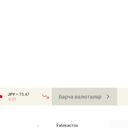
JPY
= 75.47
Барча валюталар
-0.01
Ўзбекистон